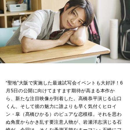
“聖地”大阪で実施した最速試写会イベントも大好評！6
月5日の公開に向けてますます期待が高まる本作か
ら、新たな注目映像が到着した。高橋恭平演じる山口
くん、そして彼の魅力に誰よりも早く気付くヒロイ
ン・皐（髙橋ひかる）のピュアな恋模様。それを思わ
ぬ角度からかき乱す要注意人物が、岩瀬洋志演じる石
崎だ。今回は、そんな予測不能なキーマン・石崎にフ