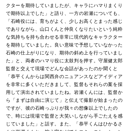
クターを期待していましたが、キャラにハマりまくり
で期待以上でした」と語り、一方の岩瀬についても、
「石崎役には、育ちがよく、少しお高くとまった感じ
でありながら、山口くんと仲良くなりたいという純粋
な気持ちを持ち合わせる非常に現代的なキャラクター
を期待していました。良い意味で予想していなかった
石崎の仕上がりになり、期待の斜め上を行っていまし
た」と、両者のハマり役に太鼓判を押す。守屋健太郎
監督と交えて現場でどんな会話があったのか聞くと
「恭平くんからは関西弁のニュアンスなどアイディア
を非常に多くいただきまして、監督もそれらの案を採
用して演出されていましたね。岩瀬くんには、監督か
ら「まずは自由に演じて」と伝えて撮影が始まったの
ですが、彼の石崎っぷりが我々の想像以上でしたの
で、時には現場で監督と大笑いしながら手ごたえを感
じていました」と話す。また、「恭平くんはひかるさ