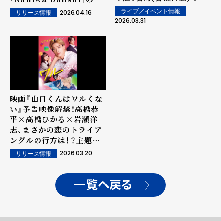
ロ距離2ショットまで！？恋
乗をタイトルに掲げた、煌
ライブ／イベント情報
2026.04.16
リリース情報
のトライアングル期待高ま
めき溢れるニューアルバ
2026.03.31
る＜新場面写真、一挙解
ム。 たくさんの愛と幸せ
禁！！＞
を届ける 5 周年イヤーの
セレブレーション開幕と共
に!!
映画『山口くんはワルくな
い』予告映像解禁！高橋恭
平×高橋ひかる×岩瀬洋
志、まさかの恋のトライア
ングルの行方は！？主題歌
＝なにわ男子の関西弁ラブ
2026.03.20
リリース情報
ソングも初解禁！！
一覧へ戻る