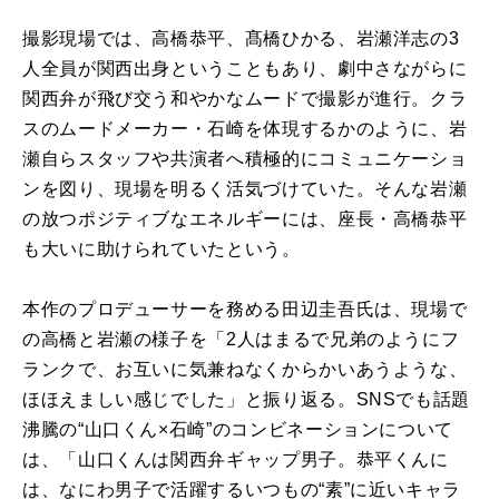
撮影現場では、高橋恭平、髙橋ひかる、岩瀬洋志の3
人全員が関西出身ということもあり、劇中さながらに
関西弁が飛び交う和やかなムードで撮影が進行。クラ
スのムードメーカー・石崎を体現するかのように、岩
瀬自らスタッフや共演者へ積極的にコミュニケーショ
ンを図り、現場を明るく活気づけていた。そんな岩瀬
の放つポジティブなエネルギーには、座長・高橋恭平
も大いに助けられていたという。
本作のプロデューサーを務める田辺圭吾氏は、現場で
の高橋と岩瀬の様子を「2人はまるで兄弟のようにフ
ランクで、お互いに気兼ねなくからかいあうような、
ほほえましい感じでした」と振り返る。SNSでも話題
沸騰の“山口くん×石崎”のコンビネーションについて
は、「山口くんは関西弁ギャップ男子。恭平くんに
は、なにわ男子で活躍するいつもの“素”に近いキャラ