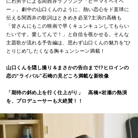
にわ男子による関西弁ラブソング「ビーマイベイベ
ー」。劇中の山口くんのように、熱い恋心をド直球に
伝える関西弁の歌詞はときめき必至?主演の高橋も
「皆さんにもこの映画で早くキュンキュンしてもらい
たいです。愛してんで！」と自信を覗かせる。そんな
主題歌が流れる予告編は、思わず山口くんの魅力を“ひ
とりじめ”したくなる胸キュンシーン満載！
山口くんを隠し撮り＆まさかの告白まで!?ヒロインの
恋の“ライバル”石崎の見どころ満載な新映像
「期待の斜め上を行く仕上がり」 高橋×岩瀬の熱演
を、プロデューサーも大絶賛！！