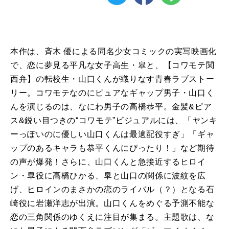
本作は、斉木 優による同名少女コミックの実写映画化
で、恋に夢見る平凡な女子高生・皐と、【コワモテ関
西弁】の転校生・山口くんが織りなす青春ラブストー
リー。コワモテなのにピュアなギャップ男子・山口く
んを演じるのは、なにわ男子の高橋恭平。金髪&ピア
ス&鋭い目つきの“コワモテ”ビジュアルには、「ヤンキ
ーっぽいのに優しい山口くんは最適配役すぎ」「ギャ
ップのあるキャラも恭平くんにぴったり！」など期待
の声が爆発！さらに、山口くんと急接近するヒロイ
ン・皐役に髙橋ひかる、皐と山口の関係に波紋を広
げ、ヒロインのまさかの恋のライバル（？）となる石
崎役に岩瀬洋志が出演。山口くんをめぐる予測不能な
恋の三角関係のゆくえに注目が集まる。主題歌は、な