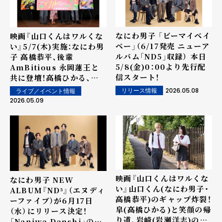
なにわ男子 「ビーマイベイ
映画『山口くんはワルくな
ベー」（6/17発売 ニューア
い』5/7(木)実施：なにわ男
ルバム「ND5」収録） 本日
子 高橋恭平、後輩
5/8(金)0：00より先行配
AmBitious 永岡蓮王と
信スタート！
共に登壇！高橋ひかる、岩
瀬洋志らと舞台挨拶で爆笑
2026.05.08
リリース情報
ライブ／イベント情報
トーク！
2026.05.09
映画『山口くんはワルくな
なにわ男子 NEW
い』山口くん(なにわ男子・
ALBUM『ND⁵』（エヌディ
高橋恭平)のギャップ炸裂！
ーファイブ）が6月17日
皐(高橋ひかる)と笑顔の帰
（水）にリリース決定！
り道、岩崎(岩瀬洋志)のゼ
「Naniwa Danshi」の５