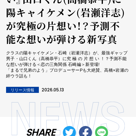
陽キャイケメン(岩瀬洋志)
が究極の片想い！？予測不
能な想いが弾ける新写真
クラスの陽キャイケメン・石崎（岩瀬洋志）が、最強ギャップ
男子・山口くん（高橋恭平）に究 極 の 片 想 い ！？予測不能
な想いが弾ける＜恋の三角関係 石崎編＞新登場!
「まるで兄弟のよう」プロデューサーPも大絶賛、高橋×岩瀬の
絆ウラ話も！
2026.05.13
リリース情報
SHARE