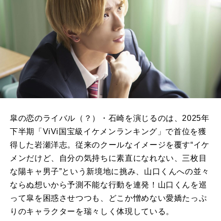
皐の恋のライバル（？）・石崎を演じるのは、2025年
下半期「ViVi国宝級イケメンランキング」で首位を獲
得した岩瀬洋志。従来のクールなイメージを覆す“イケ
メンだけど、自分の気持ちに素直になれない、三枚目
な陽キャ男子”という新境地に挑み、山口くんへの並々
ならぬ想いから予測不能な行動を連発！山口くんを巡
って皐を困惑させつつも、どこか憎めない愛嬌たっぷ
りのキャラクターを瑞々しく体現している。