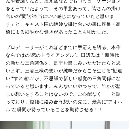
んや岩瀬くんと、控え室などでもコミュニケーション
をとっていたようで、その甲斐あって、皆さんの掛け
合いの“間”が本当にいい感じになっていたと思いま
す」と、キャスト陣の絶妙な掛け合いの裏に座長・高
橋による細やかな働きがあったことも明かした。
プロデューサーがこれほどまでに手応えを語る、本作
ならではの“恋のトライアングル”。田辺氏は「新時代
の新たな三角関係を、是非お楽しみいただけたらと思
います。三者三様の想いが純粋だからこそ生じる“勘違
い”“すれ違い”が、不思議で新しい感覚の三角関係にな
っていると思います。みんないいやつらで、誰かが悲
しい想いをすることはないので、ご心配なく！」と語
っており、複雑に絡み合う想いの先に、最高に“アオハ
ル”な瞬間が待っていることを期待させる！！