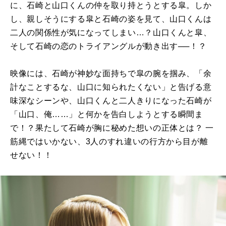
に、石崎と山口くんの仲を取り持とうとする皐。しか
し、親しそうにする皐と石崎の姿を見て、山口くんは
二人の関係性が気になってしまい…？山口くんと皐、
そして石崎の恋のトライアングルが動き出す──！？
映像には、石崎が神妙な面持ちで皐の腕を掴み、「余
計なことするな、山口に知られたくない」と告げる意
味深なシーンや、山口くんと二人きりになった石崎が
「山口、俺……」と何かを告白しようとする瞬間ま
で！？果たして石崎が胸に秘めた想いの正体とは？ 一
筋縄ではいかない、3人のすれ違いの行方から目が離
せない！！