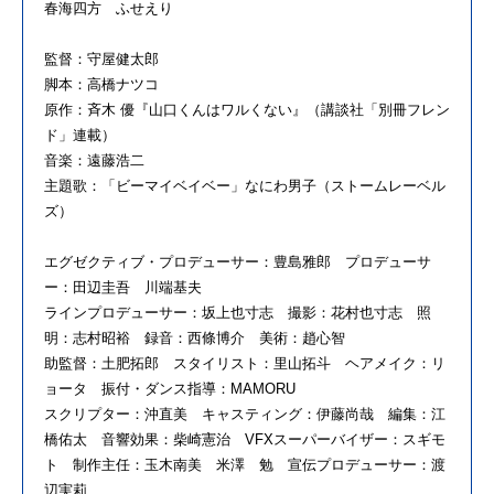
春海四方 ふせえり
監督：守屋健太郎
脚本：高橋ナツコ
原作：斉木 優『山口くんはワルくない』（講談社「別冊フレン
ド」連載）
音楽：遠藤浩二
主題歌：「ビーマイベイベー」なにわ男子（ストームレーベル
ズ）
エグゼクティブ・プロデューサー：豊島雅郎 プロデューサ
ー：田辺圭吾 川端基夫
ラインプロデューサー：坂上也寸志 撮影：花村也寸志 照
明：志村昭裕 録音：西條博介 美術：趙心智
助監督：土肥拓郎 スタイリスト：里山拓斗 ヘアメイク：リ
ョータ 振付・ダンス指導：MAMORU
スクリプター：沖直美 キャスティング：伊藤尚哉 編集：江
橋佑太 音響効果：柴崎憲治 VFXスーパーバイザー：スギモ
ト 制作主任：玉木南美 米澤 勉 宣伝プロデューサー：渡
辺実莉