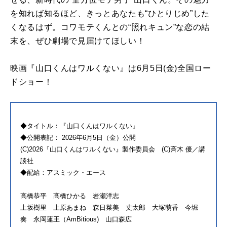
を知れば知るほど、きっとあなたも“ひとりじめ”した
くなるはず。コワモテくんとの“照れキュン”な恋の結
末を、ぜひ劇場で見届けてほしい！
映画『山口くんはワルくない』は6月5日(金)全国ロー
ドショー！
◆タイトル：『山口くんはワルくない』
◆公開表記： 2026年6月5日（金）公開
(C)2026『山口くんはワルくない』製作委員会 (C)斉木 優／講
談社
◆配給：アスミック・エース
高橋恭平 髙橋ひかる 岩瀬洋志
上坂樹里 上原あまね 森日菜美 丈太郎 大塚萌香 今堀
奏 永岡蓮王（AmBitious) 山口森広