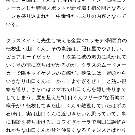
ォーカスした特別スポットが新登場！初公開となるシ
ーンも盛り込まれた、中毒性たっぷりの内容となって
いる。
クラスメイトも先生も怯える金髪×コワモテ×関西弁の
転校生・山口くん。その素顔は、照れ屋でやさしい、
ピュアボーイだった――！次第に彼の魅力に惹かれて
いく皐の前に立ちはだかるのが、クラスのムードメー
カーで陽キャイケメンの石崎だ。映像には、冒頭から
いきなり山口くんに「かっこよすぎるぜ！」と熱い視
線を送り、さらにはスマホで山口くんを隠し撮りまで
してしまう、度を超えた“山口くんフリーク”な石崎の
様子が！転校してきた山口くんを敵視していたはずの
石崎は、実は山口くんに近づきたいと思っていて、皐
に相談を持ち掛ける。コワすぎオーラで周囲に誤解さ
れがちな山口くんが皆と仲良くなるチャンスとばかり