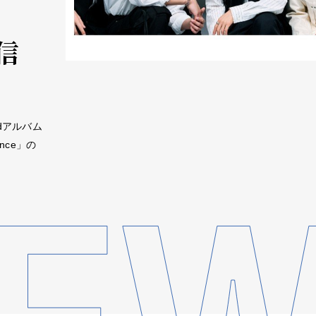
配信
dアルバム
ance」の