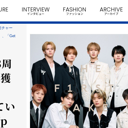
URE
INTERVIEW
FASHION
ARCHIVE
インタビュー
ファッション
アーカイブ
音楽チャー
」、「Get
3周
を獲
てい
Up