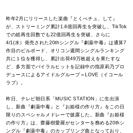
昨年
2
月にリリースした楽曲『とくべチュ、して』
が、ストリーミング累計
1.6
億回再生を突破し、
TikTok
での総再生回数でも
22
億回再生を突破、さらに
4/1(
水）発売された
20th
シングル『劇薬中毒』は通算
7
作目のビルボード、オリコン週間シングルランキング
共に１位を獲得し、累計出荷
49
万枚超えを果たすな
ど、多方面でバイラルヒットを記録中の指原莉乃プロ
デュースによるアイドルグループ＝
LOVE
（イコール
ラブ）。
昨日、テレビ朝日系「
MUSIC STATION
」に生出演
し、新曲『劇薬中毒』と『お姫様の作り方』をこの日
限りのスペシャルメドレーで披露した。新曲『お姫様
の作り方』は、齋藤樹愛羅がセンターを務める20thシ
ングル『劇薬中毒』のカップリング曲となっており、