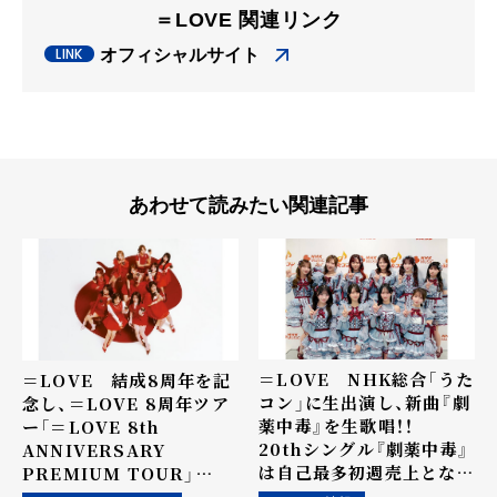
＝LOVE 関連リンク
オフィシャルサイト
あわせて読みたい関連記事
＝LOVE NHK総合「うた
＝LOVE 結成8周年を記
コン」に生出演し、新曲『劇
念し、＝LOVE 8周年ツア
薬中毒』を生歌唱！！
ー「＝LOVE 8th
20thシングル『劇薬中毒』
ANNIVERSARY
は自己最多初週売上となる
PREMIUM TOUR」
41.7万枚でBillboard
FINAL in 横浜スタジア