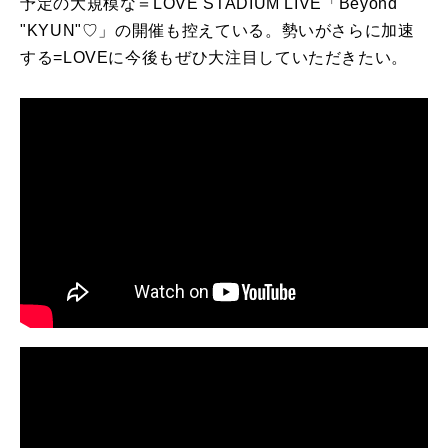
予定の大規模な＝
LOVE STADIUM LIVE
「
Beyond
"KYUN"♡
」の開催も控えている。勢いがさらに加速
する
=LOVE
に今後もぜひ大注目していただきたい。