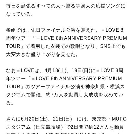
毎日を頑張るすべての人へ贈る等身大の応援ソングに
なっている。
番組では、先日ファイナル公演を迎えた、＝
LOVE 8
周年ツアー「＝
LOVE 8th ANNIVERSARY PREMIUM
TOUR
」で着用した衣装での歌唱となり、
SNS
上でも
大変大きな盛り上がりを見せた。
なお＝
LOVE
は、
4
月
18(
土
)
、
19
日
(
日
)
に＝
LOVE 8
周
年ツアー「＝
LOVE 8th ANNIVERSARY PREMIUM
TOUR
」のツアーファイナル公演を神奈川県・横浜ス
タジアムで開催。約
7
万人を動員し大成功を収めてい
る。
さらに6月
20
日
(
土
)
、
21
日
(
日
)
には、東京都・
MUFG
スタジアム（国立競技場）で
2
日間で約
12
万人を動員