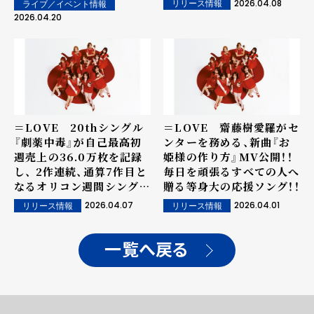
2026.04.08
リリース情報
ライブ／イベント情報
JAPAN Top Singles
ムを開催！！2日間で約7万
2026.04.20
Sales、オリコン週間シン
人を動員！
グルランキング共に1位を
獲得！！
＝LOVE 20thシングル
＝LOVE 齋藤樹愛羅がセ
『劇薬中毒』が自己最高初
ンターを務める、新曲『お
週売上の36.0万枚を記録
姫様の作り方』MV公開！！
し、 2作連続、通算7作目と
毎日を頑張るすべての人へ
なるオリコン週間シングル
贈る等身大の応援ソング！！
ランキング１位を獲得！！
2026.04.07
2026.04.01
リリース情報
リリース情報
一覧へ戻る