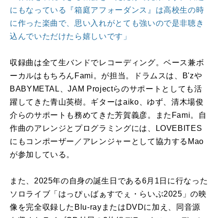
にもなっている『箱庭アフォーダンス』は高校生の時
に作った楽曲で、思い入れがとても強いので是非聴き
込んでいただけたら嬉しいです」
収録曲は全て生バンドでレコーディング。ベース兼ボ
ーカルはもちろんFami。が担当。ドラムスは、B'zや
BABYMETAL、JAM Projectらのサポートとしても活
躍してきた青山英樹。ギターはaiko、ゆず、清木場俊
介らのサポートも務めてきた芳賀義彦。またFami。自
作曲のアレンジとプログラミングには、LOVEBITES
にもコンポーザー／アレンジャーとして協力するMao
が参加している。
また、2025年の自身の誕生日である6月1日に行なった
ソロライブ「はっぴぃばぁすでぇ・らいぶ2025」の映
像を完全収録したBlu-rayまたはDVDに加え、同音源