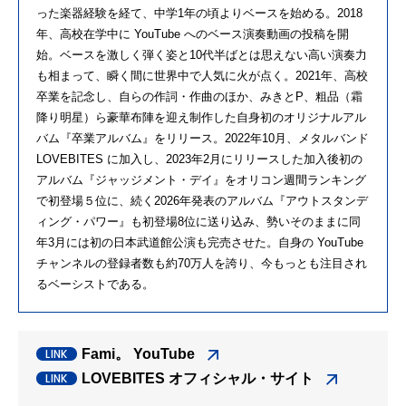
った楽器経験を経て、中学1年の頃よりベースを始める。2018
年、高校在学中に YouTube へのベース演奏動画の投稿を開
始。ベースを激しく弾く姿と10代半ばとは思えない高い演奏力
も相まって、瞬く間に世界中で人気に火が点く。2021年、高校
卒業を記念し、自らの作詞・作曲のほか、みきとP、粗品（霜
降り明星）ら豪華布陣を迎え制作した自身初のオリジナルアル
バム『卒業アルバム』をリリース。2022年10月、メタルバンド
LOVEBITES に加入し、2023年2月にリリースした加入後初の
アルバム『ジャッジメント・デイ』をオリコン週間ランキング
で初登場５位に、続く2026年発表のアルバム『アウトスタンデ
ィング・パワー』も初登場8位に送り込み、勢いそのままに同
年3月には初の日本武道館公演も完売させた。自身の YouTube
チャンネルの登録者数も約70万人を誇り、今もっとも注目され
るベーシストである。
Fami。 YouTube
LOVEBITES オフィシャル・サイト