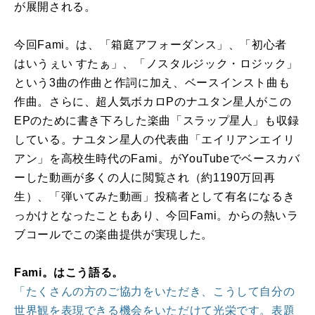
が展開される。
今回Fami。は、「箱庭アフォーダンス」、「初心者
はいうぇい すたぁ」、「ノスタルジック・ロジック」
という3曲の作曲と作詞に加え、ベースインスト曲も
作曲。さらに、超人気ボカロPのナユタン星人がこの
EPのために書き下ろした楽曲「スラップ星人」も収録
している。ナユタン星人の代表曲「エイリアンエイリ
アン」を高校生時代のFami。がYouTubeでベースカバ
ーした動画が多くの人に閲覧され（約1190万回再
生）、「弾いてみた動画」投稿者として有名になるき
っかけとなったこともあり、今回Fami。からの熱いラ
ブコールでこの楽曲提供が実現した。
Fami。はこう語る。
「たくさんの方のご協力をいただき、こうして自分の
世界観を表現できる機会をいただけて光栄です。表題