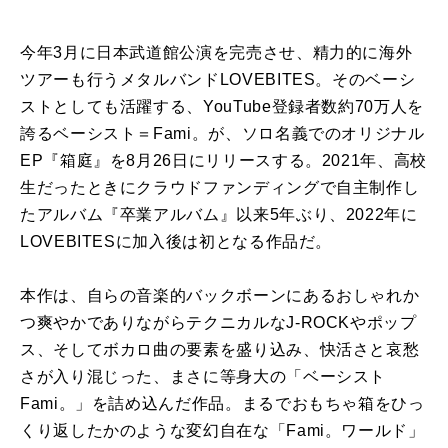
今年3月に日本武道館公演を完売させ、精力的に海外
ツアーも行うメタルバンドLOVEBITES。そのベーシ
ストとしても活躍する、YouTube登録者数約70万人を
誇るベーシスト＝Fami。が、ソロ名義でのオリジナル
EP『箱庭』を8月26日にリリースする。2021年、高校
生だったときにクラウドファンディングで自主制作し
たアルバム『卒業アルバム』以来5年ぶり、2022年に
LOVEBITESに加入後は初となる作品だ。
本作は、自らの音楽的バックボーンにあるおしゃれか
つ爽やかでありながらテクニカルなJ-ROCKやポップ
ス、そしてボカロ曲の要素を盛り込み、快活さと哀愁
さが入り混じった、まさに等身大の「ベーシスト
Fami。」を詰め込んだ作品。まるでおもちゃ箱をひっ
くり返したかのような変幻自在な「Fami。ワールド」