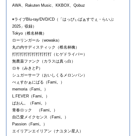
AWA、Rakuten Music、KKBOX、Qobuz
◉ライブBlu-ray/DVD/CD（「はっぴぃばぁすでぇ・らいぶ
2025」収録）
Tokyo（椎名林檎）
ローリンガール（wowaka）
丸の内サディスティック（椎名林檎）
打打打打打打打打打打（ヒゲドライバー）
無農薬ファンク（カラスは真っ白）
ロキ（みきとP）
シュガーサーフ（おいしくるメロンパン）
べぇすかぁにばる（Fami。）
memoria（Fami。）
L.FEVER（Fami。）
ぱおん。（Fami。）
青春ロック （Fami。）
自己愛メイクセンス（Fami。）
Passion（Fami。）
エイリアンエイリアン（ナユタン星人）