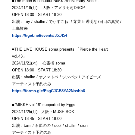
■The moon is beautiful-NaKK Anniversary Series-
2024/11/18(月) 大阪・アメリカ村DROP
OPEN 18:00 START 18:30
出演：Tiiy / shallm / でぃすこね! / 芽菜 fr.透明な7日目の真実 /
上島虹来
https://tiget.net/events/351454
■THE LIVE HOUSE soma presents.「Pierce the Heart
vol.43」
2024/11/21(木) 心斎橋 soma
OPEN 18:00 START 18:30
出演：shallm / オノマトペ / ジンバジ / アイビーズ
アーティスト予約のみ
https://forms.gle/FsgCJGB8YA2Noshb6
■”MIKKE vol.19” supported by Eggs
2024/11/25(月) 大阪・MUSE BOX
OPEN 18:45 START 19:00
出演：tami / 石原のの / soel / shallm / uiuni
アーティスト予約のみ