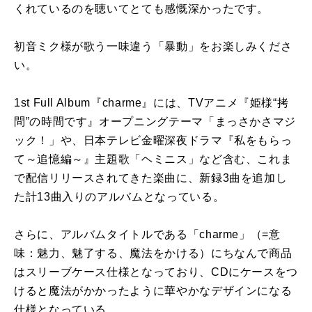
くれているのを聴いてとても感慨深かったです。
初音ミク様が歌う一味違う「暴動」をお楽しみくださ
い。
1st Full Album『charme』には、TVアニメ『姫様“拷
問”の時間です』オープニングテーマ「まっさかさマジ
ック！」や、日本テレビ金曜深夜ドラマ『私をもらっ
て～追憶編～』主題歌「ヘミニス」など含む、これま
で配信リリースされてきた楽曲に、新録3曲を追加し
た計13曲入りのアルバムとなっている。
さらに、アルバムタイトルである「charme」（=意
味：魅力、魅了する、魔法をかける）にちなんで商品
はスリーブケース仕様となっており、CDにケースをつ
けると魔法がかかったように華やかなデザインになる
仕様となっている。