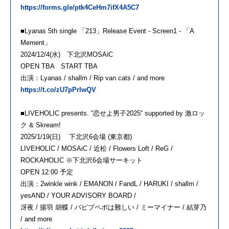
https://forms.gle/ptk4CeHm7ifX4A5C7
■Lyanas 5th single 「213」Release Event - Screen1 - 「A
Mement」
2024/12/4(水) 下北沢MOSAiC
OPEN TBA START TBA
出演：Lyanas / shallm / Rip van cats / and more
https://t.co/zU7pPrlwQV
■LIVEHOLIC presents. “恋せよ男子2025“ supported by 激ロッ
ク & Skream!
2025/1/19(日) 下北沢6会場 (東京都)
LIVEHOLIC / MOSAiC / 近松 / Flowers Loft / ReG /
ROCKAHOLIC ※下北沢6会場サーキット
OPEN 12:00 予定
出演：2winkle wink / EMANON / FandL / HARUKI / shallm /
yesAND / YOUR ADVISORY BOARD /
冴夜 / 揚羽 胡蝶 / パピプペポは難しい / ミーマイナー / 結芽乃
/ and more