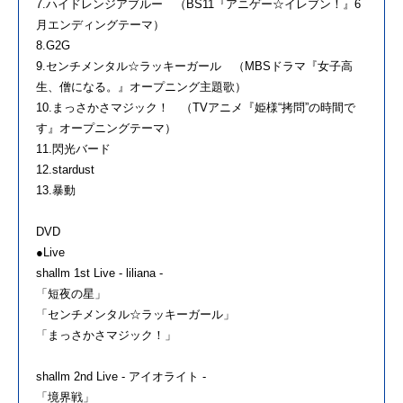
7.ハイドレンジアブルー （BS11『アニゲー☆イレブン！』6
月エンディングテーマ）
8.G2G
9.センチメンタル☆ラッキーガール （MBSドラマ『女子高
生、僧になる。』オープニング主題歌）
10.まっさかさマジック！ （TVアニメ『姫様“拷問”の時間で
す』オープニングテーマ）
11.閃光バード
12.stardust
13.暴動
DVD
●Live
shallm 1st Live - liliana -
「短夜の星」
「センチメンタル☆ラッキーガール」
「まっさかさマジック！」
shallm 2nd Live - アイオライト -
「境界戦」