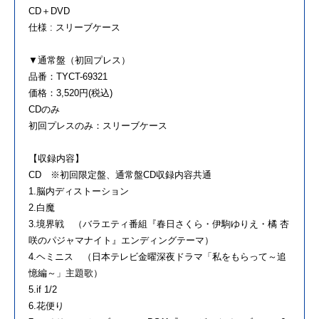
CD＋DVD
仕様 : スリーブケース
▼通常盤（初回プレス）
品番：TYCT-69321
価格：3,520円(税込)
CDのみ
初回プレスのみ：スリーブケース
【収録内容】
CD ※初回限定盤、通常盤CD収録内容共通
1.脳内ディストーション
2.白魔
3.境界戦 （バラエティ番組『春日さくら・伊駒ゆりえ・橘 杏
咲のパジャマナイト』エンディングテーマ）
4.ヘミニス （日本テレビ金曜深夜ドラマ「私をもらって～追
憶編～」主題歌）
5.if 1/2
6.花便り