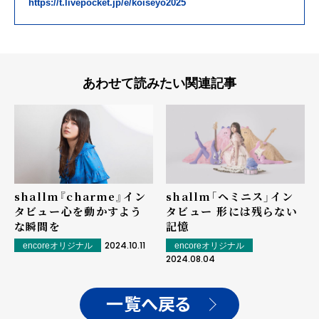
https://t.livepocket.jp/e/koiseyo2025
あわせて読みたい関連記事
shallm『charme』イン
shallm「ヘミニス」イン
タビュー――心を動かすよう
タビュー―― 形には残らない
な瞬間を
記憶
2024.10.11
encoreオリジナル
encoreオリジナル
2024.08.04
一覧へ戻る