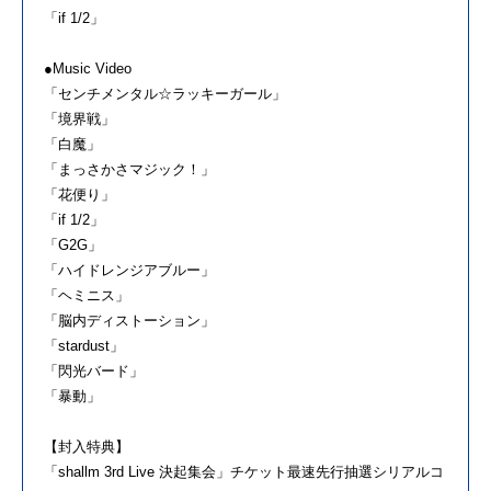
「if 1/2」
●Music Video
「センチメンタル☆ラッキーガール」
「境界戦」
「白魔」
「まっさかさマジック！」
「花便り」
「if 1/2」
「G2G」
「ハイドレンジアブルー」
「ヘミニス」
「脳内ディストーション」
「stardust」
「閃光バード」
「暴動」
【封入特典】
「shallm 3rd Live 決起集会」チケット最速先行抽選シリアルコ