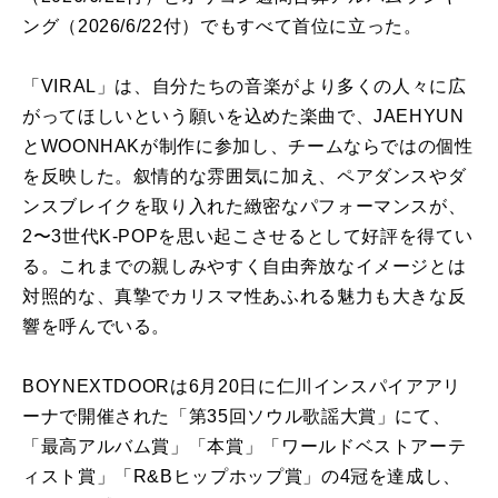
ング（2026/6/22付）でもすべて首位に立った。
「VIRAL」は、自分たちの音楽がより多くの人々に広
がってほしいという願いを込めた楽曲で、JAEHYUN
とWOONHAKが制作に参加し、チームならではの個性
を反映した。叙情的な雰囲気に加え、ペアダンスやダ
ンスブレイクを取り入れた緻密なパフォーマンスが、
2〜3世代K-POPを思い起こさせるとして好評を得てい
る。これまでの親しみやすく自由奔放なイメージとは
対照的な、真摯でカリスマ性あふれる魅力も大きな反
響を呼んでいる。
BOYNEXTDOORは6月20日に仁川インスパイアアリ
ーナで開催された「第35回ソウル歌謡大賞」にて、
「最高アルバム賞」「本賞」「ワールドベストアーテ
ィスト賞」「R&Bヒップホップ賞」の4冠を達成し、