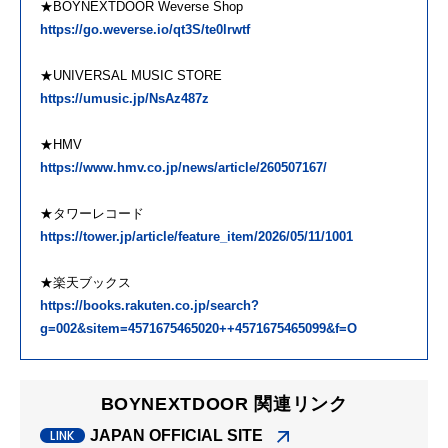
★BOYNEXTDOOR Weverse Shop
https://go.weverse.io/qt3S/te0lrwtf
★UNIVERSAL MUSIC STORE
https://umusic.jp/NsAz487z
★HMV
https://www.hmv.co.jp/news/article/260507167/
★タワーレコード
https://tower.jp/article/feature_item/2026/05/11/1001
★楽天ブックス
https://books.rakuten.co.jp/search?
g=002&sitem=4571675465020++4571675465099&f=O
BOYNEXTDOOR 関連リンク
JAPAN OFFICIAL SITE