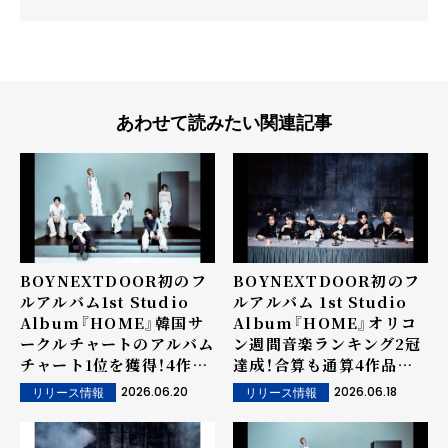
あわせて読みたい関連記事
BOYNEXTDOOR初のフ
BOYNEXTDOOR初のフ
ルアルバム1st Studio
ルアルバム 1st Studio
Album『HOME』韓国サ
Album『HOME』オリコ
ークルチャートのアルバム
ン週間音楽ランキング2冠
チャート1位を獲得！4作連
達成！合算も通算4作品目
続ミリオンセラーを達成！
の首位獲得！
2026.06.20
2026.06.18
リリース情報
リリース情報
日本でもアルバムチャート
を席巻