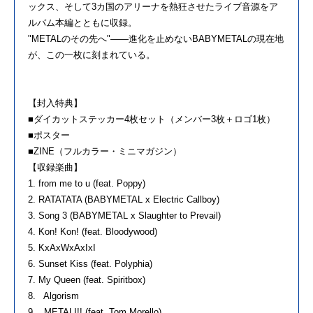
ックス、そして3カ国のアリーナを熱狂させたライブ音源をア
ルバム本編とともに収録。
"METALのその先へ"——進化を止めないBABYMETALの現在地
が、この一枚に刻まれている。
【封入特典】
■ダイカットステッカー4枚セット（メンバー3枚＋ロゴ1枚）
■ポスター
■ZINE（フルカラー・ミニマガジン）
【収録楽曲】
1. from me to u (feat. Poppy)
2. RATATATA (BABYMETAL x Electric Callboy)
3. Song 3 (BABYMETAL x Slaughter to Prevail)
4. Kon! Kon! (feat. Bloodywood)
5. KxAxWxAxIxI
6. Sunset Kiss (feat. Polyphia)
7. My Queen (feat. Spiritbox)
8. Algorism
9. METALI!! (feat. Tom Morello)