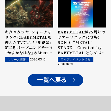
定！！
キタニタツヤ、フィーチャ
BABYMETALが25周年の
リングにBABYMETALを
サマーソニックに登場！
迎えたTVアニメ『地獄楽』
SONIC "METAL"
第二期オープニングテーマ
STAGE ‒ Curated by
「かすかなはな」のMusic
BABYMETAL としてステ
Videoが公開。
ージをキュレーション！
2026.03.10
ライブ／イベント情報
リリース情報
2026.02.21
一覧へ戻る