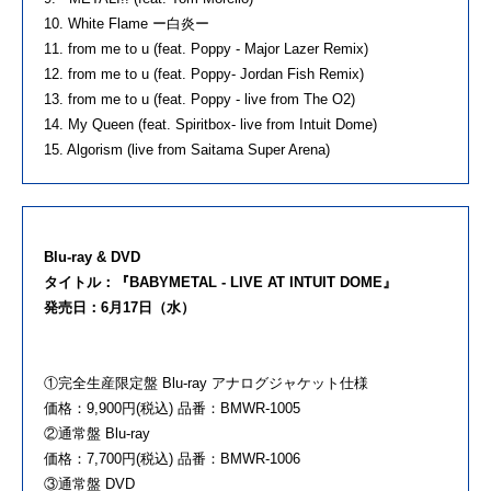
10. White Flame ー白炎ー
11. from me to u (feat. Poppy - Major Lazer Remix)
12. from me to u (feat. Poppy- Jordan Fish Remix)
13. from me to u (feat. Poppy - live from The O2)
14. My Queen (feat. Spiritbox- live from Intuit Dome)
15. Algorism (live from Saitama Super Arena)
Blu-ray & DVD
タイトル：『BABYMETAL - LIVE AT INTUIT DOME』
発売日：6月17日（水）
①完全生産限定盤 Blu-ray アナログジャケット仕様
価格：9,900円(税込) 品番：BMWR-1005
②通常盤 Blu-ray
価格：7,700円(税込) 品番：BMWR-1006
③通常盤 DVD