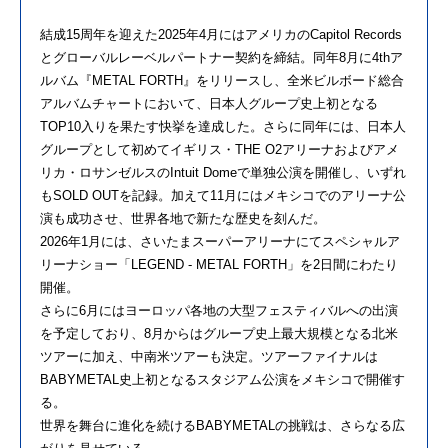
結成15周年を迎えた2025年4月にはアメリカのCapitol Records
とグローバルレーベルパートナー契約を締結。同年8月に4thア
ルバム『METAL FORTH』をリリースし、全米ビルボード総合
アルバムチャートにおいて、日本人グループ史上初となる
TOP10入りを果たす快挙を達成した。さらに同年には、日本人
グループとして初めてイギリス・THE O2アリーナおよびアメ
リカ・ロサンゼルスのIntuit Domeで単独公演を開催し、いずれ
もSOLD OUTを記録。加えて11月にはメキシコでのアリーナ公
演も成功させ、世界各地で新たな歴史を刻んだ。
2026年1月には、さいたまスーパーアリーナにてスペシャルア
リーナショー「LEGEND - METAL FORTH」を2日間にわたり
開催。
さらに6月にはヨーロッパ各地の大型フェスティバルへの出演
を予定しており、8月からはグループ史上最大規模となる北米
ツアーに加え、中南米ツアーも決定。ツアーファイナルは
BABYMETAL史上初となるスタジアム公演をメキシコで開催す
る。
世界を舞台に進化を続けるBABYMETALの挑戦は、さらなる広