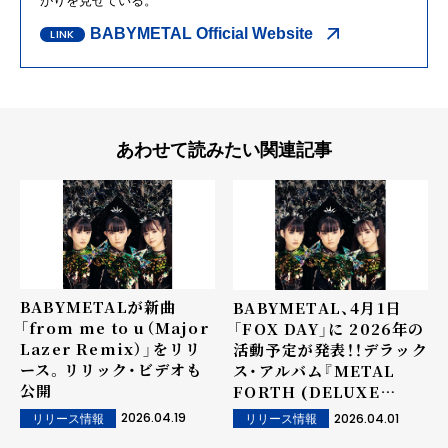
がりを見せている。
BABYMETAL Official Website
あわせて読みたい関連記事
BABYMETALが新曲
BABYMETAL、4月1日
「from me to u（Major
「FOX DAY」に 2026年の
Lazer Remix）」をリリ
活動予定が発表！！デラック
ース。リリック・ビデオも
ス・アルバム『METAL
公開
FORTH (DELUXE
EDITION)』を6月26日
2026.04.19
2026.04.01
リリース情報
リリース情報
（金）に全世界リリース決