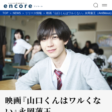
TOP
NEWS
リリース情報
映画『山口くんはワルくない』永岡蓮王（AmBitiou
映画『山口くんはワルくな
い』永岡蓮王