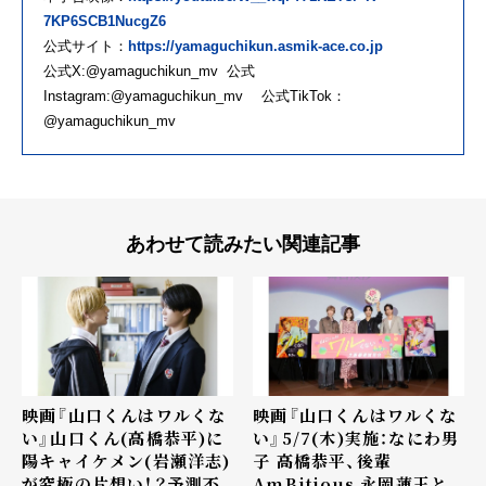
7KP6SCB1NucgZ6
公式サイト：
https://yamaguchikun.asmik-ace.co.jp
公式X:@yamaguchikun_mv 公式
Instagram:@yamaguchikun_mv 公式TikTok：
@yamaguchikun_mv
あわせて読みたい関連記事
映画『山口くんはワルくな
映画『山口くんはワルくな
い』山口くん(高橋恭平)に
い』5/7(木)実施：なにわ男
陽キャイケメン(岩瀬洋志)
子 高橋恭平、後輩
が究極の片想い！？予測不
AmBitious 永岡蓮王と