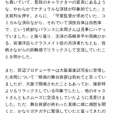
ち着いていて、普段のキャラクターの延長にあるよう
な、やわらかでナチュラルな演技が印象的でした」と
太鼓判を押す。さらに、「守屋監督が求めていた、コ
ミカルな演出ながら、それでいて演技自体は自然体
で、という絶妙なバランスに永岡さんは見事にハマっ
ていました」と振り返り、主演の高橋恭平や髙橋ひか
る、岩瀬洋志らクラスメイト役の共演者たちとも、役
柄さながらの距離感でリラックスして交流していたこ
とを明かした。
また、田辺プロデューサーは大阪最速試写会に登壇し
た永岡について「映画の舞台挨拶は初めてと言ってい
ましたが、大阪で開催されたこともあってか、撮影時
よりもリラックスしている印象でしたし、他のキャス
トさんともスムーズに交流をしていたように見受けま
した。ただ、舞台挨拶が終わった直後に彼に感想を聞
くと、かなりガチガチに緊張していたと返ってきたの