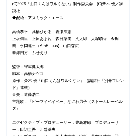
(C)2026『山口くんはワルくない』製作委員会 (C)斉木 優／講
談社
◆配給：アスミック・エース
高橋恭平 髙橋ひかる 岩瀬洋志
上坂樹里 上原あまね 森日菜美 丈太郎 大塚萌香 今堀
奏 永岡蓮王（AmBitious) 山口森広
春海四方 ふせえり
監督：守屋健太郎
脚本：高橋ナツコ
原作：斉木 優『山口くんはワルくない』（講談社「別冊フレン
ド」連載）
音楽：遠藤浩二
主題歌：「ビーマイベイベー」なにわ男子（ストームレーベル
ズ）
エグゼクティブ・プロデューサー：豊島雅郎 プロデューサ
ー：田辺圭吾 川端基夫