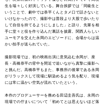
生を瑞々しく好演している。舞台挨拶では「同級生と
いうことで、劇中では恭平くんとタメ口で話さないと
いけなかったので、撮影中は普段より大股で歩いたり
して自信を持てるようにしました」と語り、先輩を相
手に堂々と役を作り込んだ裏話を披露。関西人らしい
ユーモアを交えた永岡のエピソードに、会場からは温
かい拍手が送られていた。
撮影現場では、初の映画出演に意気込む永岡が、座
長・高橋恭平の背中を間近で追いながら真摯に撮影へ
と挑んだ。高橋恭平もまた、事務所の後輩である永岡
がリラックスして現場に馴染めるよう気を配り、現場
には常に温かい空気が流れていたという。
本作のプロデューサーを務める田辺圭吾氏は、永岡の
現場での佇まいについて「初めてとは思えないほど落