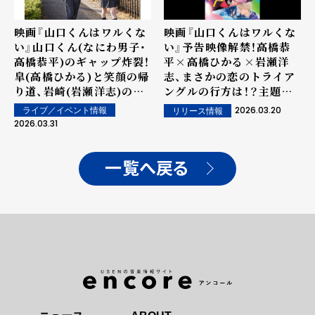
映画『山口くんはワルくな
映画『山口くんはワルくな
い』山口くん(なにわ男子・
い』予告映像解禁！高橋恭
高橋恭平)のギャップ炸裂！
平×高橋ひかる×岩瀬洋
皐(高橋ひかる)と笑顔の帰
志、まさかの恋のトライア
り道、岩崎(岩瀬洋志)のゼ
ングルの行方は！？主題歌
ロ距離2ショットまで！？恋
＝なにわ男子の関西弁ラブ
2026.03.20
ライブ／イベント情報
リリース情報
のトライアングル期待高ま
ソングも初解禁！！
2026.03.31
る＜新場面写真、一挙解
禁！！＞
一覧へ戻る