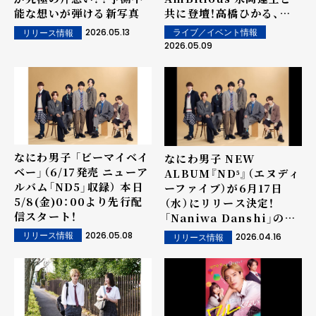
能な想いが弾ける新写真
共に登壇！高橋ひかる、岩
瀬洋志らと舞台挨拶で爆笑
2026.05.13
ライブ／イベント情報
リリース情報
トーク！
2026.05.09
なにわ男子 「ビーマイベイ
なにわ男子 NEW
ベー」（6/17発売 ニューア
ALBUM『ND⁵』（エヌディ
ルバム「ND5」収録） 本日
ーファイブ）が6月17日
5/8(金)0：00より先行配
（水）にリリース決定！
信スタート！
「Naniwa Danshi」の５
乗をタイトルに掲げた、煌
2026.05.08
リリース情報
2026.04.16
リリース情報
めき溢れるニューアルバ
ム。 たくさんの愛と幸せ
を届ける 5 周年イヤーの
セレブレーション開幕と共
に!!