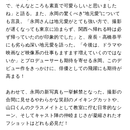
で、そんなところも素直で可愛らしいと思いました
ね」と語る。また、永岡の驚くべき“地元愛”について
も言及。「永岡さんは地元愛がとても強い方で、撮影
が遅くなっても東京に泊まらず、関西へ帰れる時は必
ず帰っていたのが印象的でした」と、座長・高橋恭平
にも劣らぬ深い地元愛を語った。「今後は、ドラマや
映画など映像系の仕事もますます増えていくのではな
いか」とプロデューサーも期待を寄せる永岡。このデ
ビュー作をきっかけに、俳優としての飛躍にも期待が
高まる！
あわせて、永岡の新写真も一挙解禁となった。撮影の
合間に見せるやわらかな笑顔のメイキングカットや、
山口くんのクラスメイトとして教室に佇む日常的なシ
ーン、そしてキャスト陣の仲睦まじさが凝縮されたオ
フショットはどれも必見だ！