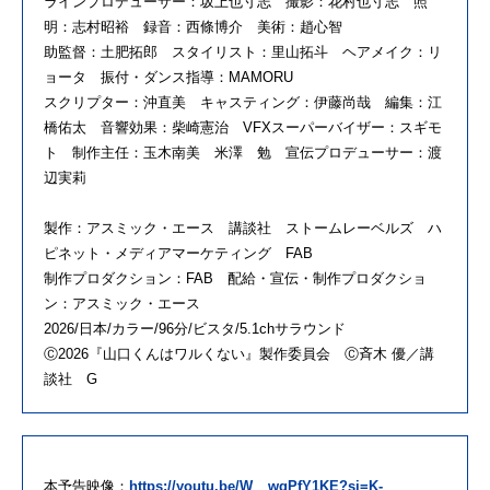
ラインプロデューサー：坂上也寸志 撮影：花村也寸志 照
明：志村昭裕 録音：西條博介 美術：趙心智
助監督：土肥拓郎 スタイリスト：里山拓斗 ヘアメイク：リ
ョータ 振付・ダンス指導：MAMORU
スクリプター：沖直美 キャスティング：伊藤尚哉 編集：江
橋佑太 音響効果：柴崎憲治 VFXスーパーバイザー：スギモ
ト 制作主任：玉木南美 米澤 勉 宣伝プロデューサー：渡
辺実莉
製作：アスミック・エース 講談社 ストームレーベルズ ハ
ピネット・メディアマーケティング FAB
制作プロダクション：FAB 配給・宣伝・制作プロダクショ
ン：アスミック・エース
2026/日本/カラー/96分/ビスタ/5.1chサラウンド
Ⓒ2026『山口くんはワルくない』製作委員会 Ⓒ斉木 優／講
談社 G
本予告映像：
https://youtu.be/W__wqPfY1KE?si=K-