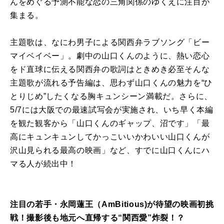
んをめぐる予測不能な恋の三角関係のゆくえに注目が
集まる。
主題歌は、なにわ男子による関西弁ラブソング「ビー
マイベイベー」。劇中の山口くんのように、熱い恋心
をド直球に伝える関西弁の歌詞はときめき必至そんな
主題歌が流れる予告編は、思わず山口くんの魅力を“ひ
とりじめ”したくなる胸キュンシーン満載だ。さらに、
5/7には大阪での最速試写会が実施され、いち早く本編
を観た観客から「山口くんのギャップ、沼です」「最
高にキュンキュンしてかっこいいかわいい山口くんが
沢山見られる最高の映画」など、すでに山口くんにハ
マる人が続出中！
注目の若手・永岡蓮王（AmBitious)が待望の映画初挑
戦！撮影後も地元へ直帰する“関西愛”炸裂！？