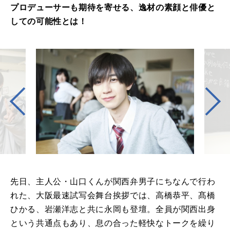
プロデューサーも期待を寄せる、逸材の素顔と俳優と
しての可能性とは！
先日、主人公・山口くんが関西弁男子にちなんで行わ
れた、大阪最速試写会舞台挨拶では、高橋恭平、髙橋
ひかる、岩瀬洋志と共に永岡も登壇。全員が関西出身
という共通点もあり、息の合った軽快なトークを繰り