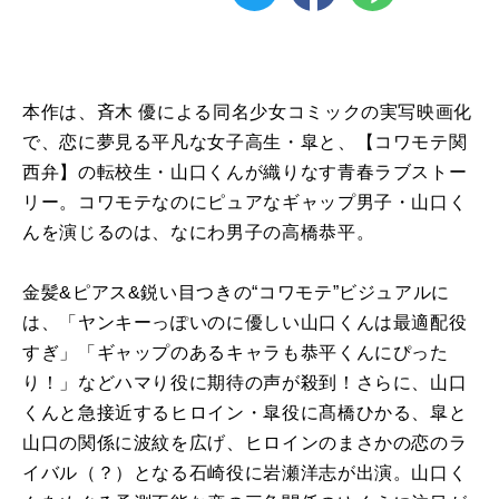
本作は、斉木 優による同名少女コミックの実写映画化
で、恋に夢見る平凡な女子高生・皐と、【コワモテ関
西弁】の転校生・山口くんが織りなす青春ラブストー
リー。コワモテなのにピュアなギャップ男子・山口く
んを演じるのは、なにわ男子の高橋恭平。
金髪&ピアス&鋭い目つきの“コワモテ”ビジュアルに
は、「ヤンキーっぽいのに優しい山口くんは最適配役
すぎ」「ギャップのあるキャラも恭平くんにぴった
り！」などハマり役に期待の声が殺到！さらに、山口
くんと急接近するヒロイン・皐役に髙橋ひかる、皐と
山口の関係に波紋を広げ、ヒロインのまさかの恋のラ
イバル（？）となる石崎役に岩瀬洋志が出演。山口く