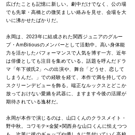
広げたことも記憶に新しい。劇中だけでなく、公の場
でも先輩・高橋との微笑ましい絡みを見せ、会場を大
いに沸かせたばかりだ。
永岡は、2023年に結成された関西ジュニアのグルー
プ・AmBitiousのメンバーとして活動中。高い身体能
力を活かしたパフォーマンスで人気を博す一方、近年
は俳優としても注目を集めている。話題を呼んだドラ
マ「年下彼氏2」への出演や、舞台「どうせ、恋して
しまうんだ。」での経験を経て、本作で満を持しての
スクリーンデビューを飾る。端正なルックスとどこか
放っておけない愛嬌を武器に、ますます今後の活躍が
期待されている逸材だ。
永岡が本作で演じるのは、山口くんのクラスメイト・
野中秋。コワモテ×金髪×関西弁な山口くんに怯えつつ
も、次第に彼のギャップや優しさに気付いていく高校