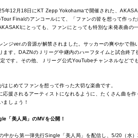
2月18日にKT Zepp Yokohamaで開催された、AKASAKI 
A」のTour Finalのアンコールにて、「ファンの皆を想って作
KASAKIにとっても、ファンにとっても特別な未発表曲の
レンジver.の音源が解禁されました。サッカーの爽やかで熱
ます。DAZNのＪリーグ中継内のハーフタイムと試合終了後
予定です。その他、Ｊリーグ公式YouTubeチャンネルなどで
がはじめてファンを想って作った大切な楽曲です。
に応援されるアーティストになれるように、たくさん曲を作
いましょう！
ngle「美人局」のMVを公開！
から第一弾先行Single「美人局」を配信し、5/20（水）20:0