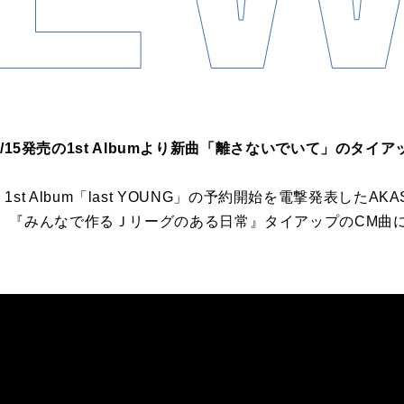
I、7/15発売の1st Albumより新曲「離さないでいて」のタイ
ies 1st Album「last YOUNG」の予約開始を電撃発表した
、『みんなで作るＪリーグのある日常』タイアップのCM曲