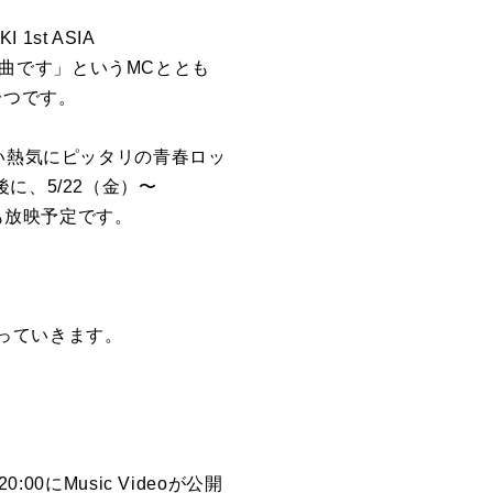
1st ASIA
った曲です」というMCととも
一つです。
い熱気にピッタリの青春ロッ
に、5/22（金）〜
も放映予定です。
っていきます。
0にMusic Videoが公開