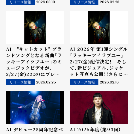
公開！
2026.03.10
2026.02.28
リリース情報
リリース情報
AI "キットカット" ブラ
AI 2026年 第1弾シングル
ンドソングとなる新曲「ラ
「ラッキーアイラブユー」
ッキーアイラブユー」のミ
2/27(金)配信決定！ そし
ュージックビデオが、
て、新ビジュアル、ジャケ
2/27(金)22:30にプレミ
ット写真も公開！！さらに、
ア公開決定！
Pre-add / Pre-Saveキ
2026.02.25
2026.02.16
リリース情報
リリース情報
ャンペーンもスタート
AI デビュー25周年記念ベ
AI 2026年度（第93回）