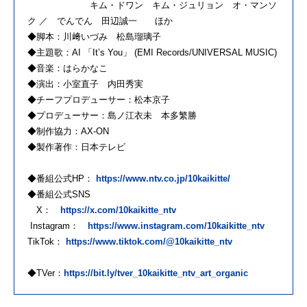
キム・ドワン キム・ジュリョン オ・マンソ
ク ／ でんでん 田辺誠一 ほか
◆脚本：川﨑いづみ 松島瑠璃子
◆主題歌：AI 「It’s You」 (EMI Records/UNIVERSAL MUSIC)
◆音楽：はらかなこ
◆演出：小室直子 内田秀実
◆チーフプロデューサー：松本京子
◆プロデューサー：島ノ江衣未 本多繁勝
◆制作協力：AX-ON
◆製作著作：日本テレビ
◆番組公式HP：
https://www.ntv.co.jp/10kaikitte/
◆番組公式SNS
X：
https://x.com/10kaikitte_ntv
Instagram：
https://www.instagram.com/10kaikitte_ntv
TikTok：
https://www.tiktok.com/@10kaikitte_ntv
◆TVer：
https://bit.ly/tver_10kaikitte_ntv_art_organic