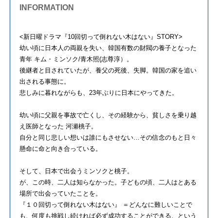
INFORMATION
<新日曜ドラマ『10回切って倒れない木はない』STORY>
幼い頃に日本人の両親を失い、韓国有数の財閥の養子となった
青年 キム・ミンソク/青木照(志尊淳）。
後継者と目されていたが、養父の死後、失脚。韓国の家を追い
出される事態に。
悲しみに暮れながらも、23年ぶりに日本にやってきた。
幼い頃に父親を事故で亡くし、その経験から、貧しさを乗り越
え医師となった 河瀬桃子。
自分と同じ悲しい想いは誰にもさせない…その信念のもと日々
懸命に命と向き合っている。
そして、日本で出会うミンソクと桃子。
が、この時、二人は知らなかった。子どもの頃、二人はとある
場所で出会っていたことを。
『１０回切って倒れない木はない』 ＝どんなに難しいことで
も、何度も挑戦し続ければ必ず成功することができる、という