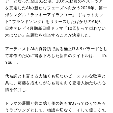
アーとなった全国32公演、10万人動員のベストツアー
を完走したAIの新たなフェーズへ向かう2026年、第一
弾シングル「ラッキーアイラブユー」（"キットカッ
ト" ブランドソング）をリリースしたばかりのAIが、
日本テレビ 4月期新日曜ドラマ『10回切って倒れない
木はない』主題歌を担当することが決定した。
アーティストAIの真骨頂である極上R＆Bバラードとし
て本作のために書き下ろした新曲のタイトルは、「It’s
You」。
代名詞とも言える力強くも切ないピースフルな歌声と
共に、葛藤を抱えながらも前を向く登場人物たちの心
情を代弁し、
ドラマの展開と共に聴く側の趣も変わってゆくであろ
うラブソングとして、物語を切なく、そして優しく包