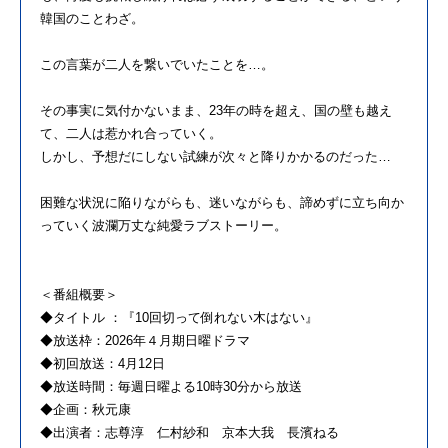
韓国のことわざ。
この言葉が二人を繋いでいたことを…。
その事実に気付かないまま、23年の時を超え、国の壁も越え
て、二人は惹かれ合っていく。
しかし、予想だにしない試練が次々と降りかかるのだった…
困難な状況に陥りながらも、迷いながらも、諦めずに立ち向か
っていく波瀾万丈な純愛ラブストーリー。
＜番組概要＞
◆タイトル ：『10回切って倒れない木はない』
◆放送枠：2026年４月期日曜ドラマ
◆初回放送：4月12日
◆放送時間：毎週日曜よる10時30分から放送
◆企画：秋元康
◆出演者：志尊淳 仁村紗和 京本大我 長濱ねる