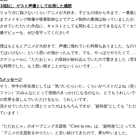
第10話に、ゲスト声優として出演した感想
リョウガに負けないくらいアニメが大好き。子どもの頃から今まで、一番親
までメイキング映像や密着取材などでアニメ制作の裏側は知っていましたが
させていただいた作品に、キャストとしても関わることができるなんて！セ
優デビューを、ぜひ見守ってください!!
僕はもともとアニメが大好きで、声優に憧れていた時期もありました。なの
てはいけない」という思いが強かったんです。でも、やっぱりやりたくて…
スケジュールに『ただおじゃ』の収録が紛れ込んでいたので驚きました（苦
な時間でした。もう思い残すことがないくらいです……！
のメッセージ
そう、作中の存在感としては「気づいたらいた」くらいがベストだよね（笑）
ファン）”のみんなにとって視聴のきっかけになるのなら、とてもうれしいで
の世界を楽しんでいただけるなら、うれしいです。
させていただいた僕とリョウガはもちろんですが、“超特急”としても『た
ています！
『ただおじゃ』のオープニング主題歌『C'est la vie』は、“超特急”にと
「アニメの主題歌をやりたい」と言い続けてきたので、夢が叶いました。