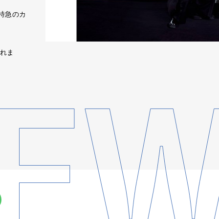
特急のカ
されま