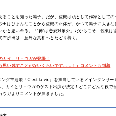
あることを知った凛子。だが、佐槻は頑として作家としての
沙田はひょんなことから佐槻の正体が、かつて凛子に大きな
いかと思い至る。「“神”は恋愛対象外」だからこそ、佐槻は
て右沙田は、意外な真相へとたどり着く。
のカイ、リョウガが登場！
う思い残すことがないくらいです……！」コメントも到着
ング主題歌『C'est la vie』を担当しているメインダン
ある、カイとリョウガのゲスト出演が決定！どこにどんな役で
ョウガよりコメントが届きました。
全文