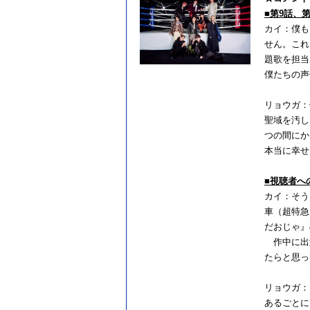
■第9話、
カイ：僕も
せん。これ
題歌を担当
僕たちの声
リョウガ：
聖域を汚し
つの間にか
本当に幸せ
■視聴者へ
カイ：そう
車（超特急
だおじゃ』
作中に出演
たらと思っ
リョウガ：
あるごとに