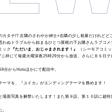
カタチ!? 左隣のさわやか紳士×右隣の少し粗暴だけれどどこ
思わぬトラブルから始まるひとつ屋根の下お隣さんラブコメデ
ミック
『ただいま、おじゃまされます！』
（シーモアコミッ
 火アニ枠にて毎週火曜深夜25時29分から放送、さらにＢＳ日
9分からHuluほかにて配信中。
テーマを、『ユイカ』がエンディングテーマを務めます！
と場面写真を解禁いたします！また第９話、第１０話に超特
た。