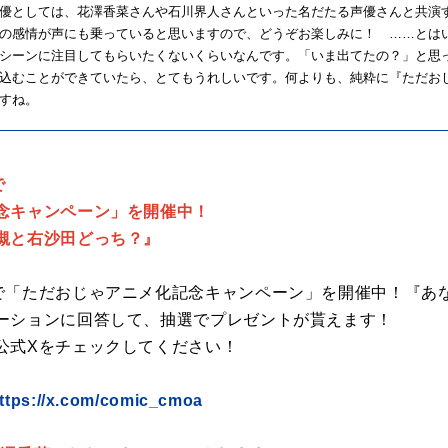
優としては、花澤香菜さんや石川界人さんといった名だたる声優さんと共演
の感情が声にも乗っていると思いますので、どうぞお楽しみに！ ……とは
シーンに注目してもらいたくないくらいなんです。「いま出てたの？」と思
込むことができていたら、とてもうれしいです。何よりも、純粋に『ただお
すね。
で
念キャンペーン」を開催中！
槻と右沙田どっち？』
で「ただおじゃアニメ化記念キャンペーン」を開催中！『あ
ーションに回答して、抽選でプレゼントが貰えます！
公式Xをチェックしてください！
ttps://x.com/comic_cmoa