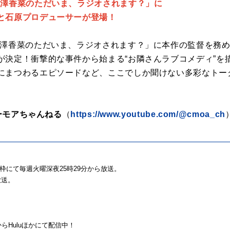
花澤香菜のただいま、ラジオされます？」に
と石原プロデューサーが登場！
花澤香菜のただいま、ラジオされます？」に本作の監督を務
が決定！衝撃的な事件から始まる“お隣さんラブコメディ”を
にまつわるエピソードなど、ここでしか聞けない多彩なトー
シーモアちゃんねる
（
https://www.youtube.com/@cmoa_ch
アニ枠にて毎週火曜深夜25時29分から放送。
放送。
。
らHuluほかにて配信中！