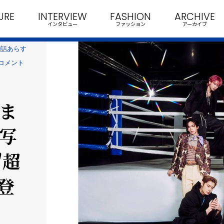
URE
INTERVIEW
FASHION
ARCHIVE
インタビュー
ファッション
アーカイブ
9話あらす
コメント
れま
面写
"超
登