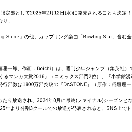
限定盤として2025年2月12日(水)に発売されることも決
なり、
ng Stone」の他、カップリング楽曲「Bowling Star」含
垣理一郎、作画：Boichi）は、週刊少年ジャンプ（集英社）で 2
くるマンガ大賞2018』（コミックス部門2位）、『小学館
部数は1800万部突破の『Dr.STONE』（原作：稲垣理一郎
たり放送され、2024年8月に最終(ファイナル)シーズンとなる
」が2025年より分割3クールでの放送が発表されると、SNS上