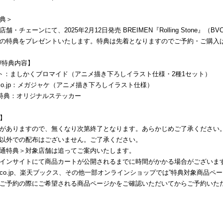
典＞
舗・チェーンにて、2025年2月12日発売 BREIMEN『Rolling Stone』（B
の特典をプレゼントいたします。特典は先着となりますのでご予約・ご購入
/特典内容】
ト：ましかくブロマイド（アニメ描き下ろしイラスト仕様・2種1セット）
n.co.jp：メガジャケ（アニメ描き下ろしイラスト仕様）
特典：オリジナルステッカー
】
がありますので、無くなり次第終了となります。あらかじめご了承ください
以外での配布はございません。ご了承ください。
通特典＞対象店舗は追ってご案内いたします。
インサイトにて商品カートが公開されるまでに時間がかかる場合がございま
on.co.jp、楽天ブックス、その他一部オンラインショップでは”特典対象商品ペー
ご予約の際にご希望される商品ページかをご確認いただいてからご予約いた