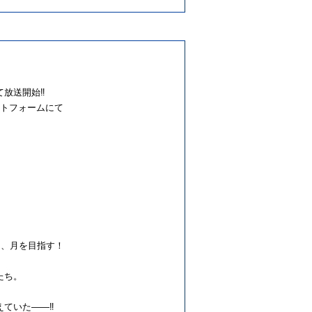
にて放送開始‼
ットフォームにて
は、月を目指す！
たち。
えていた――‼