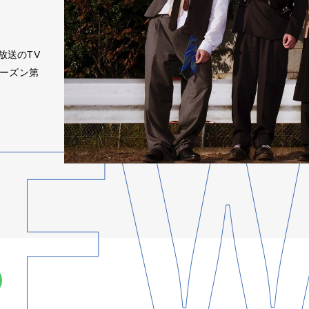
放送のTV
)シーズン第