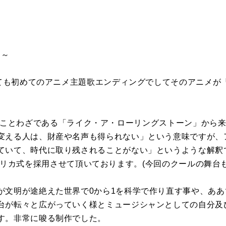
ト～
しても初めてのアニメ主題歌エンディングでしてそのアニメが『D
e」は英語のことわざである「ライク・ア・ローリングストーン」か
変える人は、財産や名声も得られない」という意味ですが、
ていて、時代に取り残されることがない」というような解釈
」ではアメリカ式を採用させて頂いております。(今回のクールの舞台
が文明が途絶えた世界で0から1を科学で作り直す事や、あ
台が転々と広がっていく様とミュージシャンとしての自分及びB
す。非常に唆る制作でした。