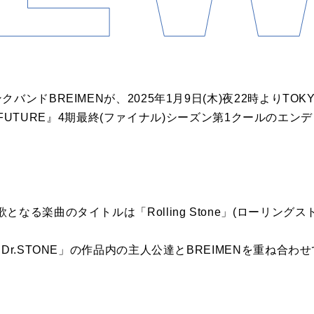
バンドBREIMENが、2025年1月9日(木)夜22時よりTOK
ENCE FUTURE』4期最終(ファイナル)シーズン第1クールの
なる楽曲のタイトルは「Rolling Stone」(ローリングス
Dr.STONE」の作品内の主人公達とBREIMENを重ね合