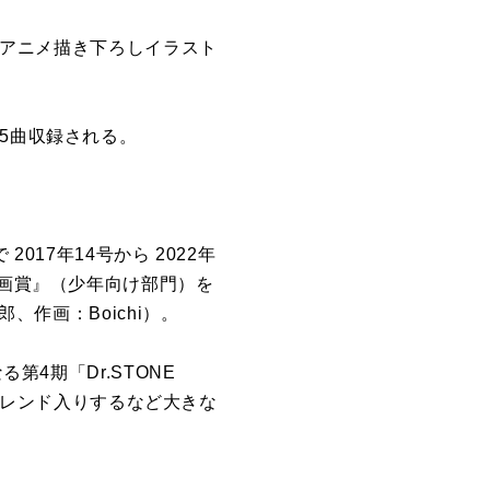
定！アニメ描き下ろしイラスト
む全5曲収録される。
017年14号から 2022年
漫画賞』（少年向け部門）を
、作画：Boichi）。
第4期「Dr.STONE
でトレンド入りするなど大きな