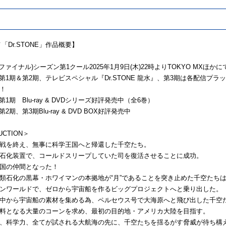
メ「Dr.STONE」作品概要】
ファイナル)シーズン第1クール2025年1月9日(木)22時よりTOKYO MXほか
メ第1期＆第2期、テレビスペシャル『Dr.STONE 龍水』、第3期は各配信プラ
！
第1期 Blu-ray & DVDシリーズ好評発売中（全6巻）
2期、第3期Blu-ray & DVD BOX好評発売中
UCTION＞
戦を終え、無事に科学王国へと帰還した千空たち。
石化装置で、コールドスリープしていた司を復活させることに成功。
国の仲間となった！
類石化の黒幕・ホワイマンの本拠地が“月”であることを突き止めた千空たち
ンワールドで、ゼロから宇宙船を作るビッグプロジェクトへと乗り出した。
中から宇宙船の素材を集める為、ペルセウス号で大海原へと飛び出した千空
料となる大量のコーンを求め、最初の目的地・アメリカ大陸を目指す。
、科学力、全てが試される大航海の先に、千空たちを揺るがす脅威が待ち構