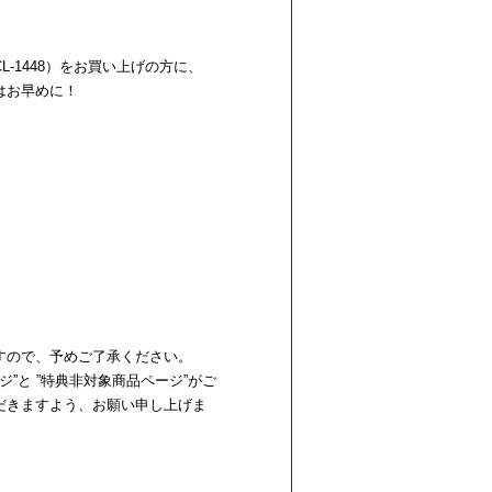
VCL-1448）をお買い上げの方に、
はお早めに！
。
すので、予めご了承ください。
ジ”と ”特典非対象商品ページ”がご
だきますよう、お願い申し上げま