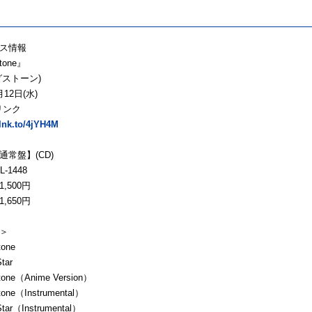
ース情報
Stone』
グストーン)
12日(水)
リンク
.lnk.to/4jYH4M
通常盤】(CD)
-1448
,500円
,650円
＞
tone
tar
Stone（Anime Version）
Stone（Instrumental）
Star（Instrumental）