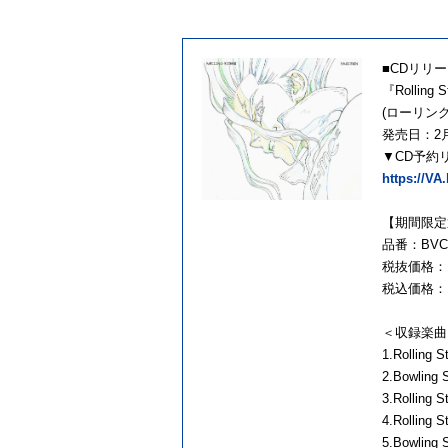
■CDリリ
『Rolling 
(ローリン
発売日：2月
▼CD予約
https://VA
【期間限定
品番：BVCL
税抜価格：1
税込価格：1
＜収録楽曲
1.Rolling S
2.Bowling S
3.Rolling 
4.Rolling 
5.Bowling 