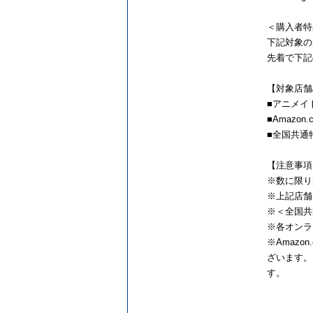
＜購入者特
下記対象の店
先着で下記
【対象店舗
■アニメイ
■Amazo
■全国共通
【注意事項
※数に限り
※上記店舗
※＜全国共
※各オンラ
※Amaz
ざいます。
す。