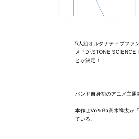
5人組オルタナティブファンク
メ『Dr.STONE SCI
とが決定！
バンド自身初のアニメ主題歌と
本作はVo＆Ba高木祥太が「
ている。