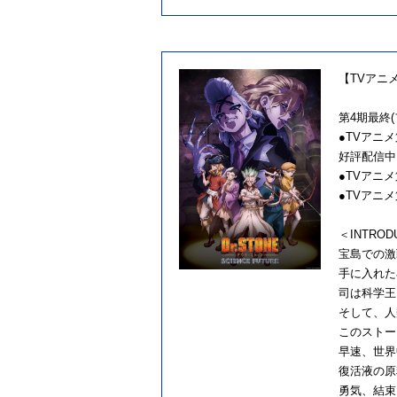
【TVアニ
第4期最終(
●TVアニ
好評配信中
●TVアニメ
●TVアニメ第
＜INTROD
宝島での激
手に入れた
司は科学王
そして、人
このストー
早速、世界
復活液の原
勇気、結束