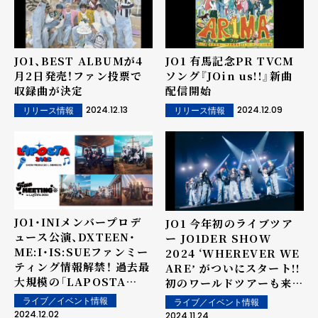
JO1、BEST ALBUMが4
JO1 有馬記念PR TVCM
月2日発売！ファン投票で
ソング『JOin us!!』新曲
収録曲が決定
配信開始
2024.12.13
2024.12.09
リリース情報
リリース情報
JO1・INIメンバープロデ
JO1 今年初のライブツア
ュース公演、DXTEEN・
ー JO1DER SHOW
ME:I・IS:SUEファンミー
2024 ʻWHEREVER WE
ティング情報解禁！ 過去最
AREʼ がついにスタート!!
大規模の「LAPOSTA
初のワールドツアーも来年
2025 Supported by
開催決定～オフィシャルラ
ライブ／イベント情報
ライブ／イベント情報
docomo」"LAPOSTAな
イブレポート
2024.12.02
2024.11.24