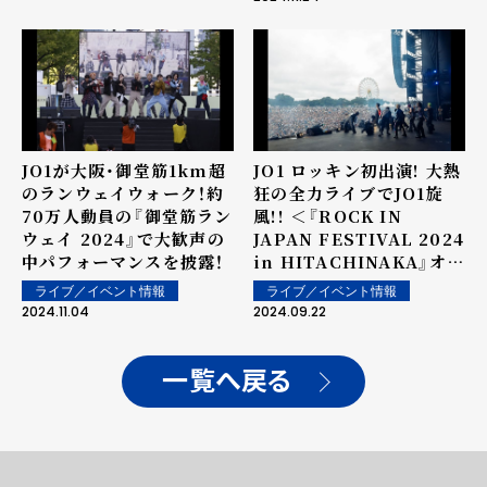
らでは"の特別な公演を1週
間にわたって開催！
JO1が大阪・御堂筋1km超
JO1 ロッキン初出演! 大熱
のランウェイウォーク！約
狂の全力ライブでJO1旋
70万人動員の『御堂筋ラン
風!! ＜『ROCK IN
ウェイ 2024』で大歓声の
JAPAN FESTIVAL 2024
中パフォーマンスを披露！
in HITACHINAKA』オフ
ィシャルライブレポート＞
ライブ／イベント情報
ライブ／イベント情報
2024.11.04
2024.09.22
一覧へ戻る