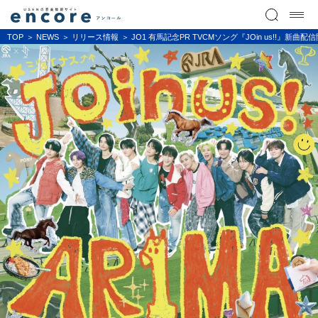
TOP
NEWS
リリース情報
JO1 有馬記念PR TVCMソング『JOin us!!』新曲配