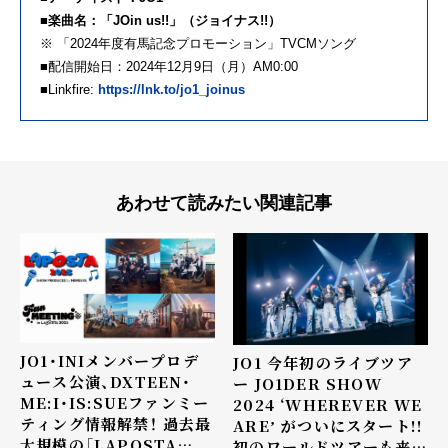
■楽曲名：「JOin us!!」（ジョイナス!!）
※ 「2024年度有馬記念プロモーション」TVCMソング
■配信開始日：2024年12月9日（月）AM0:00
■Linkfire:
https://lnk.to/jo1_joinus
あわせて読みたい関連記事
JO1・INIメンバープロデ
JO1 今年初のライブツア
ュース公演、DXTEEN・
ー JO1DER SHOW
ME:I・IS:SUEファンミー
2024 ʻWHEREVER WE
ティング情報解禁！ 過去最
AREʼ がついにスタート!!
大規模の「LAPOSTA
初のワールドツアーも来年