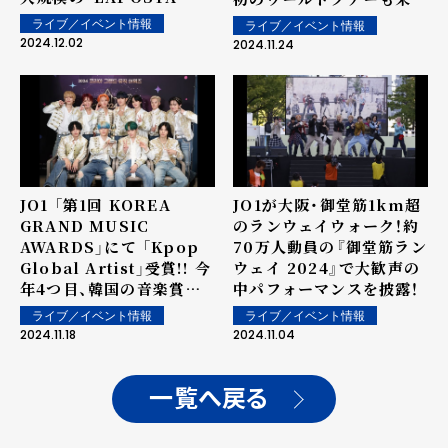
2025 Supported by
開催決定～オフィシャルラ
ライブ／イベント情報
ライブ／イベント情報
docomo」"LAPOSTAな
イブレポート
2024.12.02
2024.11.24
らでは"の特別な公演を1週
間にわたって開催！
JO1 「第1回 KOREA
JO1が大阪・御堂筋1km超
GRAND MUSIC
のランウェイウォーク！約
AWARDS」にて 「Kpop
70万人動員の『御堂筋ラン
Global Artist」受賞!! 今
ウェイ 2024』で大歓声の
年4つ目、韓国の音楽賞受
中パフォーマンスを披露！
賞に喜び！
ライブ／イベント情報
ライブ／イベント情報
2024.11.18
2024.11.04
一覧へ戻る