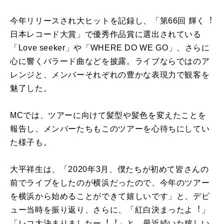
今年リリースされ⼤ヒットを記録し、「第66回 輝く︕
⽇本レコード⼤賞」で優秀作品賞に選出されている
「Love seeker」や「WHERE DO WE GO」、さらに
⼼に響くバラード曲などを披露。ライブならではのア
レンジと、メンバーそれぞれの豊かな表現⼒で観客を
魅了した。
MCでは、ツアーに向けて髪型や髪⾊を変えたことを
報告し、メンバーたちもこのツアーを⼼待ちにしてい
た様⼦も。
⼤平祥⽣は、「2020年3⽉、僕たちが初めて皆さんの
前でライブをしたのが横浜だったので、今年のツアー
を横浜から始めることができて嬉しいです」と、デビ
ュー当時を振り返り、さらに、「紅⽩決まったよ︕」
「レコ⼤決まりましたー︕︕」と、最近続いた嬉しい