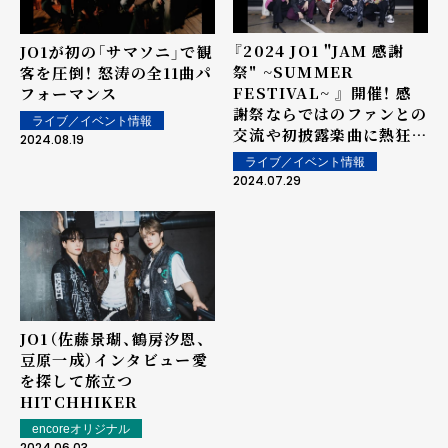
『2024 JO1 "JAM 感謝
JO1が初の「サマソニ」で観
祭" ~SUMMER
客を圧倒！ 怒涛の全11曲パ
FESTIVAL~ 』 開催！ 感
フォーマンス
謝祭ならではのファンとの
ライブ／イベント情報
交流や初披露楽曲に熱狂。
2024.08.19
ファンへの手紙で涙も。
ライブ／イベント情報
2024.07.29
JO1（佐藤景瑚、鶴房汐恩、
豆原一成）インタビュー――愛
を探して旅立つ
HITCHHIKER
encoreオリジナル
2024.06.03