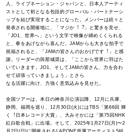
⼈、ライブネーション・ジャパンと、⽇本⼈アーティ
ストとして初となる包括的グローバル・パートナーシ
ップを結び実現することになった。メンバーは続々と
発表される開催地に、「マジか︕︖」と驚きを⾒せ、
「JO1、世界へ」という⽂字で映像が締めくくられる
と、拳をあげながら喜んだ。JAMからも⼤きな拍⼿で
祝福されると、「JAMの皆さんのおかげです︕」と感
謝。リーダーの與那城奨は、「ここから世界に⽻ばた
いていきます。JO1、そしてJAMの皆さん、⼒を合わ
せて頑張っていきましょう」とさら
なる活躍に向け、⼒強く意気込みを見せた。
全国ツアーは、本⽇の神奈川公演以降、12⽉に兵庫、
静岡、福岡を巡り、12⽉30⽇(⽕)にはTBS「第66回 輝
く︕⽇本レコード⼤賞」、⼤みそかには「第75回NHK
紅⽩歌合戦」に出場。そして、2025年1⽉27⽇(⽉)〜2
⽉2⽇(⽇)に開催されるLAPONE所属アーティスト5組