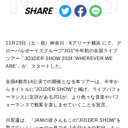
SHARE
11⽉23⽇（⼟・祝）神奈川・Kアリーナ横浜 にて、グ
ローバルボーイズグループ“JO1”今年初の全国ライブ
ツアー「JO1DER SHOW 2024 'WHEREVER WE
ARE'」が、スタートした。
全国4都市14公演での開催となる本ツアーは、今年か
らタイトルに”JO1DER SHOW”と掲げ、ライブパフォ
ーマンスに定評があるJO1が、より⾊々な⾳楽やパフ
ォーマンスで観客を楽しませていくことを宣⾔。
川尻蓮は、「JAMの皆さんもこの”JO1DER SHOW”を
育てていくショーの⼀員です︕今⽇はその初⽇、キッ