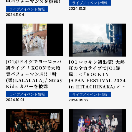
中パフォーマンスを披露！
ライブ／イベント情報
2024.10.21
ライブ／イベント情報
2024.11.04
JO1がドイツでヨーロッパ
JO1 ロッキン初出演! 大熱
初ライブ︕ KCONで⼤絶
狂の全力ライブでJO1旋
賛パフォーマンス!! 「락
風!! ＜『ROCK IN
(樂)LALALALA」/ Stray
JAPAN FESTIVAL 2024
Kids カバーを披露
in HITACHINAKA』オフ
ィシャルライブレポート＞
ライブ／イベント情報
ライブ／イベント情報
2024.10.01
2024.09.22