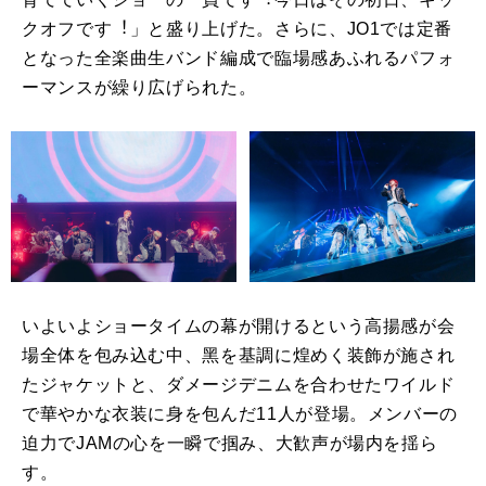
クオフです︕」と盛り上げた。さらに、JO1では定番
となった全楽曲⽣バンド編成で臨場感あふれるパフォ
ーマンスが繰り広げられた。
いよいよショータイムの幕が開けるという⾼揚感が会
場全体を包み込む中、⿊を基調に煌めく装飾が施され
たジャケットと、ダメージデニムを合わせたワイルド
で華やかな⾐装に⾝を包んだ11⼈が登場。メンバーの
迫⼒でJAMの⼼を⼀瞬で掴み、⼤歓声が場内を揺ら
す。