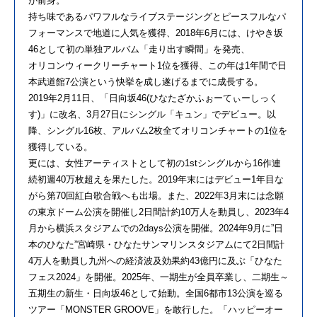
が前身。
持ち味であるパワフルなライブステージングとピースフルなパ
フォーマンスで地道に人気を獲得、2018年6月には、けやき坂
46として初の単独アルバム「走り出す瞬間」を発売、
オリコンウィークリーチャート1位を獲得、この年は1年間で日
本武道館7公演という快挙を成し遂げるまでに成長する。
2019年2月11日、「日向坂46(ひなたざかふぉーてぃーしっく
す)」に改名、3月27日にシングル「キュン」でデビュー。以
降、シングル16枚、アルバム2枚全てオリコンチャートの1位を
獲得している。
更には、女性アーティストとして初の1stシングルから16作連
続初週40万枚超えを果たした。2019年末にはデビュー1年目な
がら第70回紅白歌合戦へも出場。また、2022年3月末には念願
の東京ドーム公演を開催し2日間計約10万人を動員し、2023年4
月から横浜スタジアムでの2days公演を開催。2024年9月に”日
本のひなた”宮崎県・ひなたサンマリンスタジアムにて2日間計
4万人を動員し九州への経済波及効果約43億円に及ぶ「ひなた
フェス2024」を開催。2025年、一期生が全員卒業し、二期生～
五期生の新生・日向坂46として始動。全国6都市13公演を巡る
ツアー「MONSTER GROOVE」を敢行した。「ハッピーオー