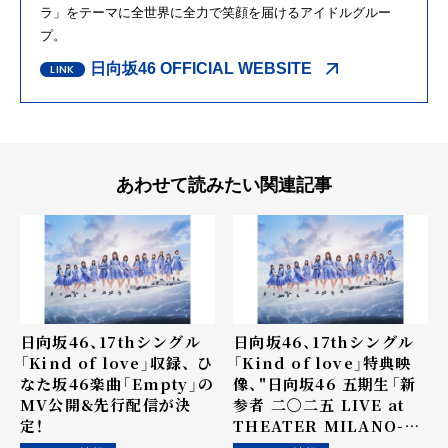
ラ」をテーマに全世界に全力で笑顔を届けるアイドルグルー
プ。
日向坂46 OFFICIAL WEBSITE
あわせて読みたい関連記事
日向坂46、17thシングル
日向坂46、17thシングル
「Kind of love」収録、 ひ
「Kind of love」特典映
なた坂46楽曲「Empty」の
像、"日向坂46 五期生「新
MV公開&先行配信が決
参者 二〇二五 LIVE at
定！
THEATER MILANO-
Za」"のダイジェスト映像