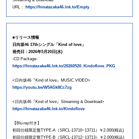
URL：:
https://hinatazaka46.lnk.to/Empty
■リリース情報
日向坂46 17thシングル「Kind of love」
発売日：2026年5月20日(水)
-CD Package-
https://hinatazaka46.lnk.to/20260520_Kindoflove_PKG
<日向坂46『Kind of love』MUSIC VIDEO>
https://youtu.be/W5AGk8Cc7zg
<日向坂46『Kind of love』Streaming & Download>
https://hinatazaka46.lnk.to/Kindoflove
【Blu-ray付き】
初回仕様限定盤TYPE-A（SRCL-13710~13711）￥2,000(税込)
初回仕様限定盤TYPE-B（SRCL-13712~13713）￥2,000(税込)