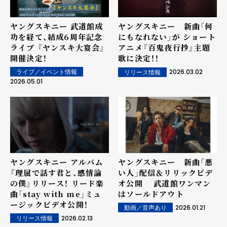
ヤングスキニー 武道館成
ヤングスキニー 新曲「何
功を経て、結成6周年記念
にもなれない」が ショート
ライブ 『ヤンスキ大宴会』
アニメ『百鬼夜行抄』主題
開催決定！
歌に決定！！
2026.03.02
ライブ／イベント情報
リリース情報
2026.05.01
ヤングスキニー アルバム
ヤングスキニー 新曲「悪
『理屈で話す君と、感情論
い人」配信＆リリックビデ
の僕』リリース！ リード楽
オ公開 武道館ワンマン
曲「stay with me」ミュ
はソールドアウト
ージックビデオ公開！
2026.01.21
動画／音声あり
2026.02.13
リリース情報