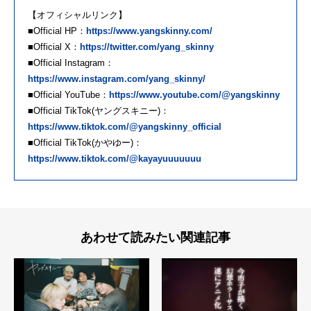
【オフィシャルリンク】
■Official HP：
https://www.yangskinny.com/
■Official X：
https://twitter.com/yang_skinny
■Official Instagram：
https://www.instagram.com/yang_skinny/
■Official YouTube：
https://www.youtube.com/@yangskinny
■Official TikTok(ヤングスキニー)：
https://www.tiktok.com/@yangskinny_official
■Official TikTok(かやゆー)：
https://www.tiktok.com/@kayayuuuuuuu
あわせて読みたい関連記事