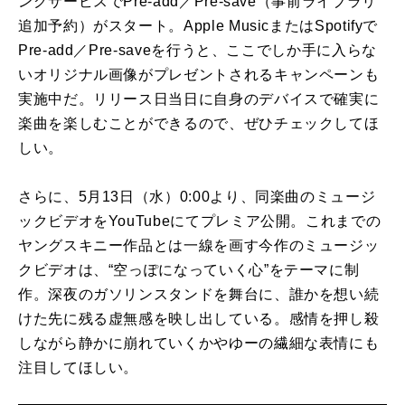
ングサービスでPre-add／Pre-save（事前ライブラリ
追加予約）がスタート。Apple MusicまたはSpotifyで
Pre-add／Pre-saveを行うと、ここでしか手に入らな
いオリジナル画像がプレゼントされるキャンペーンも
実施中だ。リリース日当日に自身のデバイスで確実に
楽曲を楽しむことができるので、ぜひチェックしてほ
しい。
さらに、5月13日（水）0:00より、同楽曲のミュージ
ックビデオをYouTubeにてプレミア公開。これまでの
ヤングスキニー作品とは一線を画す今作のミュージッ
クビデオは、“空っぽになっていく心”をテーマに制
作。深夜のガソリンスタンドを舞台に、誰かを想い続
けた先に残る虚無感を映し出している。感情を押し殺
しながら静かに崩れていくかやゆーの繊細な表情にも
注目してほしい。