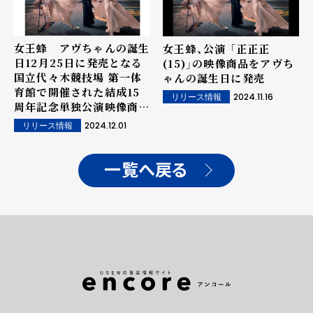
女王蜂 アヴちゃんの誕生
女王蜂、公演 「正正正
日12月25日に発売となる
(15)」の映像商品をアヴち
国立代々木競技場 第一体
ゃんの誕生日に発売
育館で開催された結成15
2024.11.16
リリース情報
周年記念単独公演映像商品
の全曲ダイジェスト映像を
2024.12.01
リリース情報
公開。
一覧へ戻る