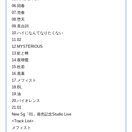
06.回春
07.売春
08.堕天
09.長台詞
10.ハイになんてなりたくない
11.02
12.MYSTERIOUS
13.虻と蜂
14.夜啼鶯
15.杜若
16.黒幕
17.メフィスト
18.BL
19.油
20.バイオレンス
21.01
New Sg「01」発売記念Studio Live
<Track List>
メフィスト