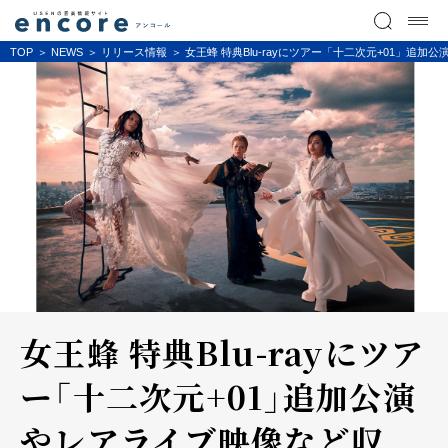
TOP
NEWS
リリース情報
女王蜂 特典Blu-rayにツアー「十二次元+01」追
女王蜂 特典Blu-rayにツア
ー「十二次元+01」追加公演
やレアライブ映像など収