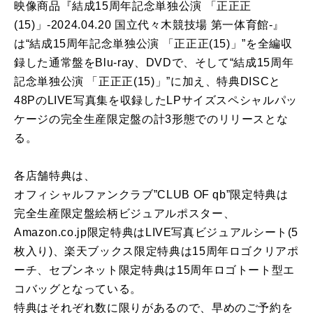
映像商品『結成15周年記念単独公演 「正正正
(15)」-2024.04.20 国立代々木競技場 第一体育館-』
は“結成15周年記念単独公演 「正正正(15)」”を全編収
録した通常盤をBlu-ray、DVDで、そして“結成15周年
記念単独公演 「正正正(15)」”に加え、特典DISCと
48PのLIVE写真集を収録したLPサイズスペシャルパッ
ケージの完全生産限定盤の計3形態でのリリースとな
る。
各店舗特典は、
オフィシャルファンクラブ”CLUB OF qb”限定特典は
完全生産限定盤絵柄ビジュアルポスター、
Amazon.co.jp限定特典はLIVE写真ビジュアルシート(5
枚入り)、楽天ブックス限定特典は15周年ロゴクリアポ
ーチ、セブンネット限定特典は15周年ロゴトート型エ
コバッグとなっている。
特典はそれぞれ数に限りがあるので、早めのご予約を