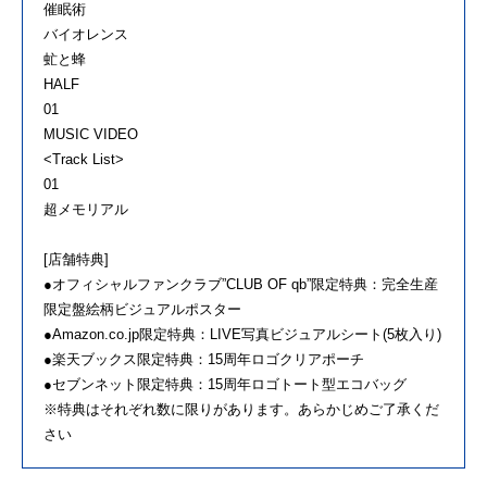
催眠術
バイオレンス
虻と蜂
HALF
01
MUSIC VIDEO
<Track List>
01
超メモリアル
[店舗特典]
●オフィシャルファンクラブ”CLUB OF qb”限定特典：完全生産
限定盤絵柄ビジュアルポスター
●Amazon.co.jp限定特典：LIVE写真ビジュアルシート(5枚入り)
●楽天ブックス限定特典：15周年ロゴクリアポーチ
●セブンネット限定特典：15周年ロゴトート型エコバッグ
※特典はそれぞれ数に限りがあります。あらかじめご了承くだ
さい