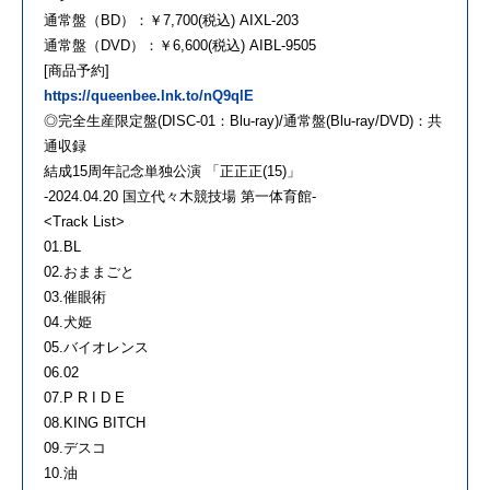
通常盤（BD）：￥7,700(税込) AIXL-203
通常盤（DVD）：￥6,600(税込) AIBL-9505
[商品予約]
https://queenbee.lnk.to/nQ9qlE
◎完全生産限定盤(DISC-01：Blu-ray)/通常盤(Blu-ray/DVD)：共
通収録
結成15周年記念単独公演 「正正正(15)」
-2024.04.20 国立代々木競技場 第一体育館-
<Track List>
01.BL
02.おままごと
03.催眼術
04.犬姫
05.バイオレンス
06.02
07.P R I D E
08.KING BITCH
09.デスコ
10.油