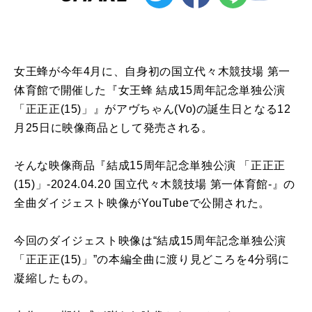
女王蜂が今年
4
月に、自身初の国立代々木競技場 第一
体育館で開催した『女王蜂 結成
15
周年記念単独公演
「正正正
(15)
」』がアヴちゃん
(Vo)
の誕生日となる
12
月
25
日に映像商品として発売される。
そんな映像商品『結成
15
周年記念単独公演 「正正正
(15)
」
-2024.04.20
国立代々木競技場 第一体育館
-
』の
全曲ダイジェスト映像が
YouTube
で公開された。
今回のダイジェスト映像は“結成
15
周年記念単独公演
「正正正
(15)
」”の本編全曲に渡り見どころを
4
分弱に
凝縮したもの。