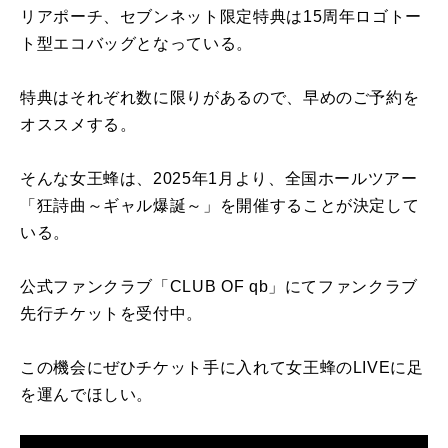
リアポーチ、セブンネット限定特典は
15
周年ロゴトー
ト型エコバッグとなっている。
特典はそれぞれ数に限りがあるので、早めのご予約を
オススメする。
そんな女王蜂は、
2025
年
1
月より、全国ホールツアー
「狂詩曲～ギャル爆誕～」を開催することが決定して
いる。
公式ファンクラブ「
CLUB OF qb
」にてファンクラブ
先行チケットを受付中。
この機会にぜひチケット手に入れて女王蜂の
LIVE
に足
を運んでほしい。