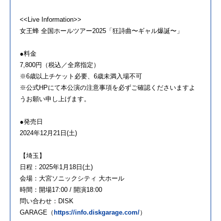
<<Live Information>>
女王蜂 全国ホールツアー2025「狂詩曲〜ギャル爆誕〜」
●料金
7,800円（税込／全席指定）
※6歳以上チケット必要、6歳未満入場不可
※公式HPにて本公演の注意事項を必ずご確認くださいますよ
うお願い申し上げます。
●発売日
2024年12月21日(土)
【埼玉】
日程：2025年1月18日(土)
会場：大宮ソニックシティ 大ホール
時間：開場17:00 / 開演18:00
問い合わせ：DISK
GARAGE（
https://info.diskgarage.com/
）