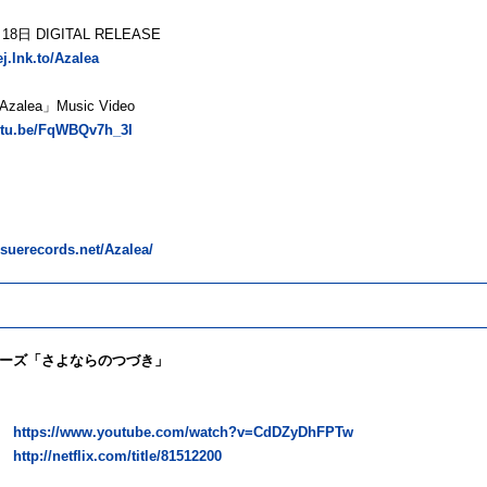
18日 DIGITAL RELEASE
ej.lnk.to/Azalea
alea」Music Video
outu.be/FqWBQv7h_3I
issuerecords.net/Azalea/
ーズ「さよならのつづき」
告
https://www.youtube.com/watch?v=CdDZyDhFPTw
ク
http://netflix.com/title/81512200