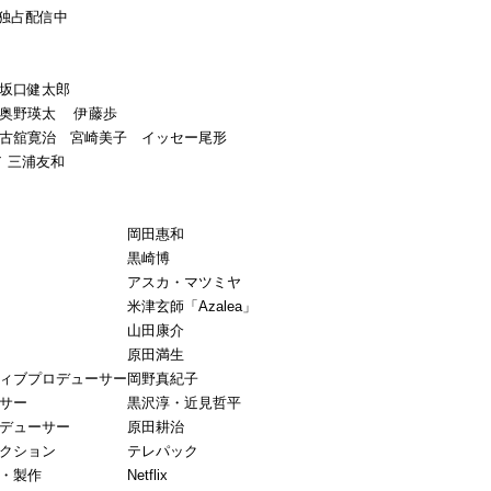
にて独占配信中
坂口健太郎
 奥野瑛太 伊藤歩
古舘寛治 宮崎美子 イッセー尾形
／ 三浦友和
本 岡田惠和
督 黒崎博
 アスカ・マツミヤ
歌 米津玄師「
Azalea
」
監督 山田康介
監督 原田満生
ィブプロデューサー岡野真紀子
ューサー 黒沢淳・近見哲平
ロデューサー 原田耕治
ダクション テレパック
・企画・製作
Netflix