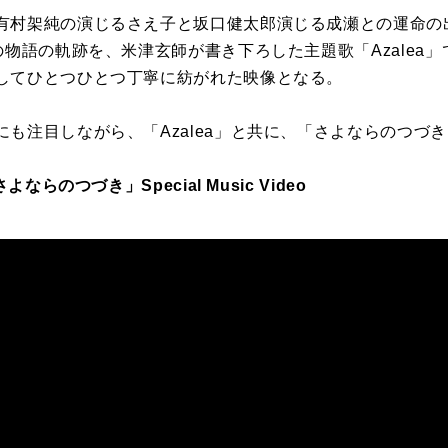
有村架純の演じるさえ子と坂口健太郎演じる成瀬との運命の
の物語の軌跡を、米津玄師が書き下ろした主題歌「Azalea
してひとつひとつ丁寧に紡がれた映像となる。
も注目しながら、「Azalea」と共に、「さよならのつづ
ならのつづき」Special Music Video