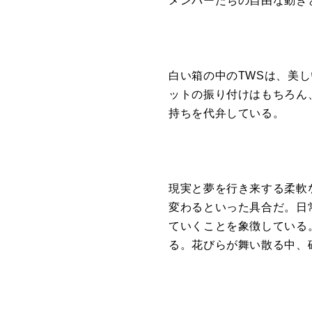
メンバーたち
の
自由な動き
白い箱
の
中
の
TWS
は、
美し
ット
の
振り付けはもちろ
ん
持ち
を
代弁している。
現実と夢
を
行き来する柔軟
変わるといった具合だ。
日
ていくこと
を
象
徴している
る。花びらが舞い散る中、