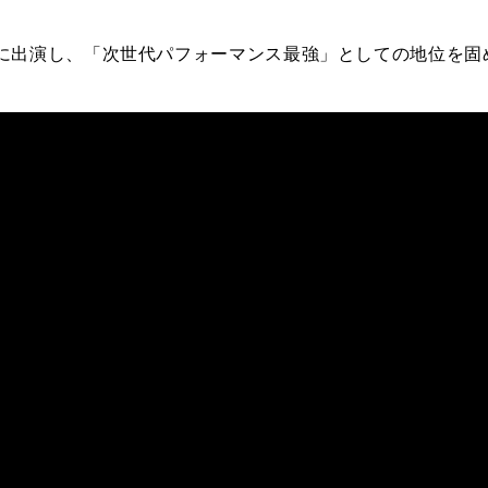
に出演し、「
次世代パフォーマンス最強」として
の
地位
を
固