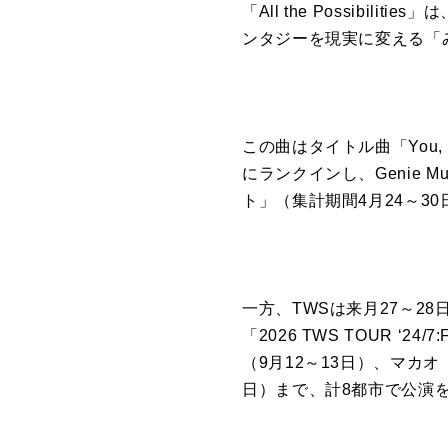
「
All
the
Possibilities
」は
ンタジー
を
現実に変える「
こ
の
曲はタイトル曲「You,
にランクインし、Genie Mus
ト」（集計期間4月24～30
一方、
TWS
は来月27～28
「2026
TWS
TOUR ‘24/7
（9月12～
13日）、マカオ
日）まで、計8都市で公演