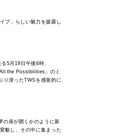
イプ
」
らしい魅力
を
披露し
去る5月19日午後6時、
All
the
Possibilities
」
の
ミ
ぷり浸った
TWS
を
感覚的に
夢
の
扉が開くか
の
ように新
変貌し、
そ
の
中に集まった