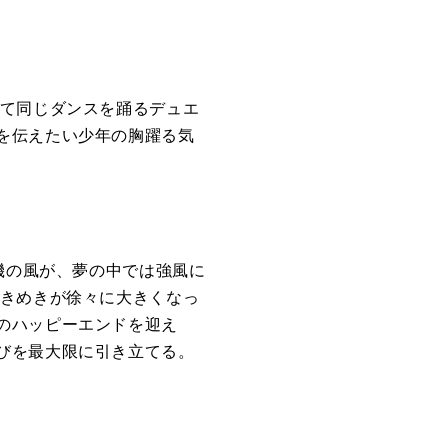
て同じダンス
を
踊るデュエ
を
伝えたい少年
の
胸躍る気
機
の
風が、
夢
の
中では強風に
きめきが徐々に大きくなっ
の
ハッピーエンド
を
迎え
び
を
最大限に引き立てる。