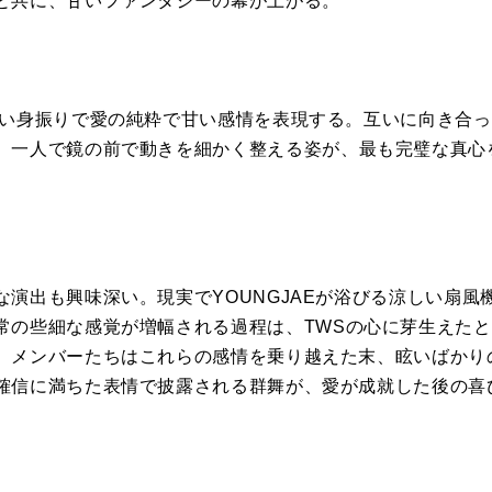
と共に、
甘いファンタジー
の
幕が上がる。
い身振りで愛
の
純粋で甘い感情
を
表現する。
互いに向き合っ
、一人で鏡
の
前で動き
を
細かく整える姿が、
最も完璧な真心
な演出も興味深い。
現実でYOUNGJAEが浴びる涼しい扇風
常
の
些細な感覚が増幅される過程は、
TWS
の
心に芽生えたと
。メンバーたちはこれら
の
感情
を
乗り越えた末、
眩いばかり
確信に満ちた表情で披露される群舞が、
愛が成就した後
の
喜