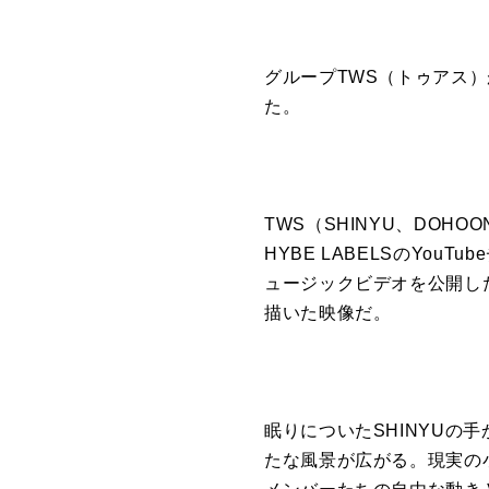
グループ
TWS
（トゥアス）
た。
TWS
（SHINYU、DOHOO
HYBE LABELS
の
YouTub
ュージックビデオ
を
公開
し
描いた映像だ。
眠りについたSHINYU
の
手
たな風景が広がる
。現実
の