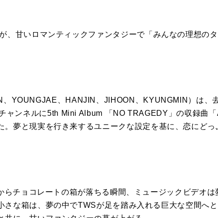
が、
甘いロマンティックファンタジーで「
みんなの
理想
の
タ
N、YOUNGJAE、
HANJIN、JIHOON、KYUNGMIN）は、
eチャンネルに5th Mini Album 「NO TRAGEDY」
の
収録曲「
た。
夢と現実
を
行き来するユニークな設定
を
基に、
恋にどっ
からチョコレート
の
箱が落ちる瞬間
、
ミュージックビデオは
小さな箱は、
夢
の
中で
TWS
が足
を
踏み入れる巨大な空間へと