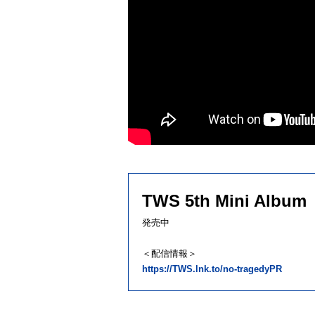
TWS 5th Mini Alb
発売中
＜配信情報＞
https://TWS.lnk.to/no-tragedyPR