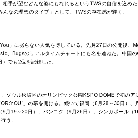
、
相手が望むどんな姿にもなれるという
TWS
の
自信
を
込めた
みんなの
理想
の
タイプ
」として、
TWS
の
存在感が輝く。
 You」に劣らない人気
を
博している。先月27日
の
公開
後、
M
ic、Bugs
の
リアルタイムチャートにも名
を
連ねた。
中国
の
日）
でも2位
を
記録した。
日、
ソウル松坡区
の
オリンピック公園KSPO DOMEで初
の
ア
:FOR:YOU’」
の
幕
を
開ける。続いて福岡（
8月28～30日）
（9月19～20日）、バンコク（9月26日）
、シンガポール（10
を
行う。