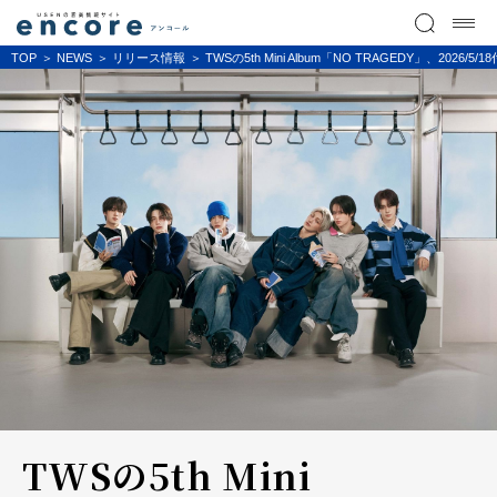
TOP
NEWS
リリース情報
TWSの5th Mini Album「NO TRAGEDY」、
TWSの5th Mini