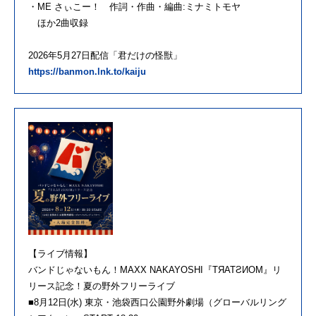
・ME さぃこー！ 作詞・作曲・編曲:ミナミトモヤ
ほか2曲収録
2026年5月27日配信「君だけの怪獣」
https://banmon.lnk.to/kaiju
【ライブ情報】
バンドじゃないもん！MAXX NAKAYOSHI『TЯATƧИOM』リ
リース記念！夏の野外フリーライブ
■8月12日(水) 東京・池袋西口公園野外劇場（グローバルリング