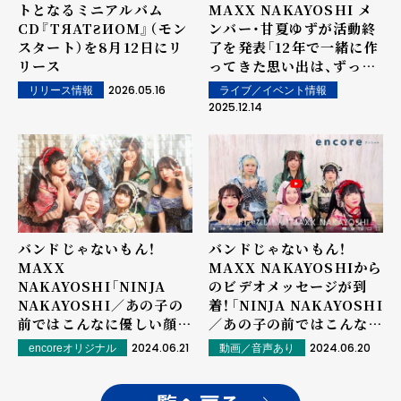
トとなるミニアルバム
MAXX NAKAYOSHI メ
CD『TЯATƧИOM』（モン
ンバー・甘夏ゆずが活動終
スタート）を8月12日にリ
了を発表「12年で一緒に作
リース
ってきた思い出は、ずっと
大切に残り続けると思えて
2026.05.16
ライブ／イベント情報
リリース情報
います」
2025.12.14
バンドじゃないもん！
バンドじゃないもん！
MAXX
MAXX NAKAYOSHIから
NAKAYOSHI「NINJA
のビデオメッセージが到
NAKAYOSHI／あの子の
着！「NINJA NAKAYOSHI
前ではこんなに優しい顔は
／あの子の前ではこんなに
しないでいてね♡」インタ
優しい顔はしないでいてね
2024.06.21
2024.06.20
encoreオリジナル
動画／音声あり
ビュー――"nakayoshi"を世
♡」インタビューは明日公
界に！
開！