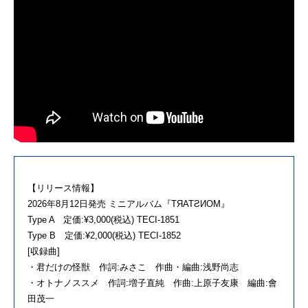
【リリース情報】
2026年8月12日発売 ミニアルバム『TЯATƧИOM』
Type A 定価:¥3,000(税込) TECI-1851
Type B 定価:¥2,000(税込) TECI-1852
[収録曲]
・君だけの怪獣 作詞:みさこ 作曲・編曲:浅野尚志
・オトナノススメ 作詞:増子直純 作曲:上原子友康 編曲:會
田茂一