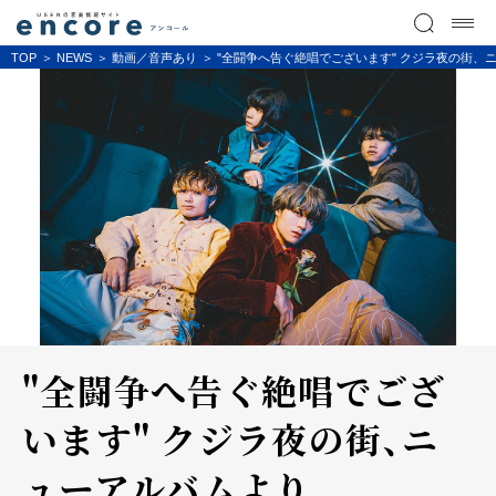
TOP
NEWS
動画／音声あり
"全闘争へ告ぐ絶唱でございます" クジラ夜の街、ニ
"全闘争へ告ぐ絶唱でござ
います" クジラ夜の街、ニ
ューアルバムより