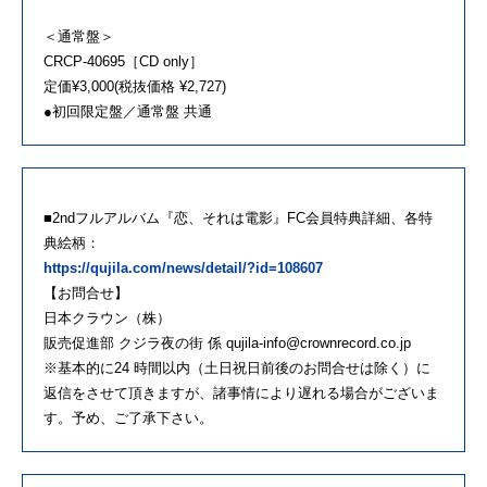
＜通常盤＞
CRCP-40695［CD only］
定価¥3,000(税抜価格 ¥2,727)
●初回限定盤／通常盤 共通
■2ndフルアルバム『恋、それは電影』FC会員特典詳細、各特
典絵柄：
https://qujila.com/news/detail/?id=108607
【お問合せ】
日本クラウン（株）
販売促進部 クジラ夜の街 係 qujila-info@crownrecord.co.jp
※基本的に24 時間以内（土日祝日前後のお問合せは除く）に
返信をさせて頂きますが、諸事情により遅れる場合がございま
す。予め、ご了承下さい。