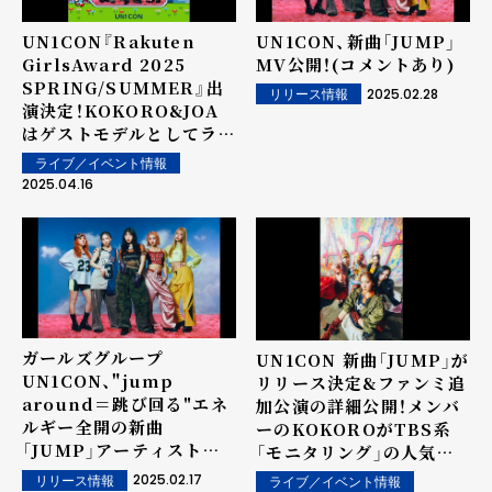
UN1CON『Rakuten
UN1CON、新曲「JUMP」
GirlsAward 2025
MV公開！(コメントあり)
SPRING/SUMMER』出
2025.02.28
リリース情報
演決定！KOKORO&JOA
はゲストモデルとしてラン
ウェイにも登場予定
ライブ／イベント情報
2025.04.16
ガールズグループ
UN1CON 新曲「JUMP」が
UN1CON、"jump
リリース決定&ファンミ追
around＝跳び回る"エネ
加公演の詳細公開！メンバ
ルギー全開の新曲
ーのKOKOROがTBS系
「JUMP」アーティスト写
「モニタリング」の人気企
真＆ジャケット公開！
画「透明カラオケ」に初登
2025.02.17
リリース情報
ライブ／イベント情報