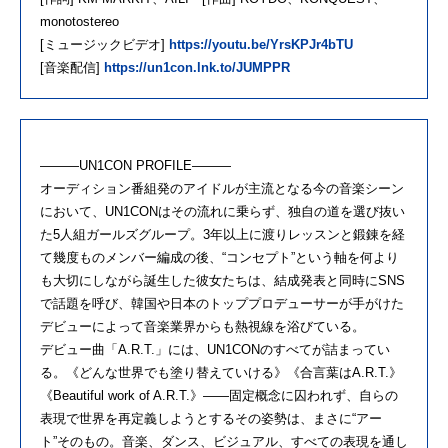
monotostereo
[ミュージックビデオ]
https://youtu.be/YrsKPJr4bTU
[音楽配信]
https://un1con.lnk.to/JUMPPR
———UN1CON PROFILE———
オーディション番組発のアイドルが主流となる今の音楽シーン
において、UN1CONはその流れに乗らず、独自の道を選び抜い
た5人組ガールズグループ。3年以上に渡りレッスンと鍛錬を経
て幾度ものメンバー編成の後、“コンセプト”という軸を何より
も大切にしながら誕生した彼女たちは、結成発表と同時にSNS
で話題を呼び、韓国や日本のトッププロデューサーが手がけた
デビューによって音楽業界からも熱視線を浴びている。
デビュー曲「A.R.T.」には、UN1CONのすべてが詰まってい
る。《どんな世界でも塗り替えていける》《合言葉はA.R.T.》
《Beautiful work of A.R.T.》——固定概念に囚われず、自らの
表現で世界を再定義しようとするその姿勢は、まさに“アー
ト”そのもの。音楽、ダンス、ビジュアル、すべての表現を通し