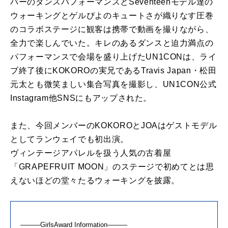
バーのダンスパフォーマンスとSeventeenモデル達の
ウォーキングとゲルぴよのキュートさが織りなす圧巻
のコラボステージに観客は携帯で動画を撮りながら、
全力で楽しんでいた。キレのあるダンスと迫力満点の
パフォーマンスで会場を盛り上げたUN1CONは、ライ
ブ終了後にKOKOROの実兄であるTravis Japan・松田
元太とも微笑ましい集合写真を撮影し、UN1CON公式
Instagram他SNSにもアップされた。
また、今回メンバーのKOKOROとJOAはゲストモデル
としてランウェイでも初出演。
ヴィンテージアパレルを扱う人気の古着屋
「GRAPEFRUIT MOON」のステージで初めてとは思
えないほどの堂々たるウォーキングを披露。
———GirlsAward Information———