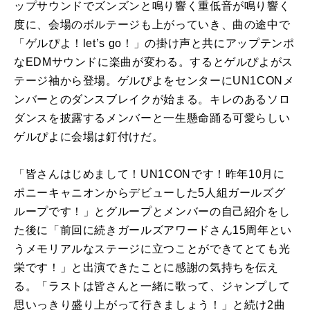
ップサウンドでズンズンと鳴り響く重低音が鳴り響く
度に、会場のボルテージも上がっていき、曲の途中で
「ゲルぴよ！let’s go！」の掛け声と共にアップテンポ
なEDMサウンドに楽曲が変わる。するとゲルぴよがス
テージ袖から登場。ゲルぴよをセンターにUN1CONメ
ンバーとのダンスブレイクが始まる。キレのあるソロ
ダンスを披露するメンバーと一生懸命踊る可愛らしい
ゲルぴよに会場は釘付けだ。
「皆さんはじめまして！UN1CONです！昨年10月に
ポニーキャニオンからデビューした5人組ガールズグ
ループです！」とグループとメンバーの自己紹介をし
た後に「前回に続きガールズアワードさん15周年とい
うメモリアルなステージに立つことができてとても光
栄です！」と出演できたことに感謝の気持ちを伝え
る。「ラストは皆さんと一緒に歌って、ジャンプして
思いっきり盛り上がって行きましょう！」と続け2曲