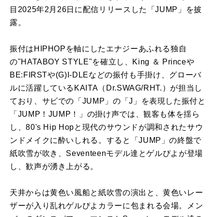
目2025年2月26日に配信リリースした「JUMP」を披
露。
振付はHIPHOPを軸にしたエナジーあふれる独自
の"HATABOY STYLE"を確立し、King ＆ Princeや
BE:FIRSTや(G)I-DLEなどの振付も手掛け、グローバ
ルに活躍しているKAITA（Dr.SWAG/RHT.）が担当し
ており、サビでの「JUMP」の「J」を表現した振付と
「JUMP！JUMP！」の掛け声では、観客も体を揺ら
し、80's Hip Hopと現代のサウンドが調和されたサウ
ンドメイクに酔いしれる。すると「JUMP」の終盤で
紙吹雪が吹き、Seventeenモデル達とゲルぴよが登場
し、歓声が湧き上がる。
天井からは黄色い風船と紙吹雪の演出と、黄色いレー
ザーが入り乱れゲルぴよカラーに包まれる会場。メン