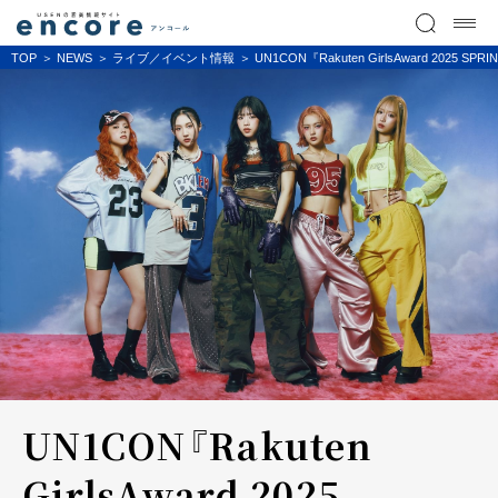
TOP
NEWS
ライブ／イベント情報
UN1CON『Rakuten GirlsAward 20
UN1CON『Rakuten
GirlsAward 2025