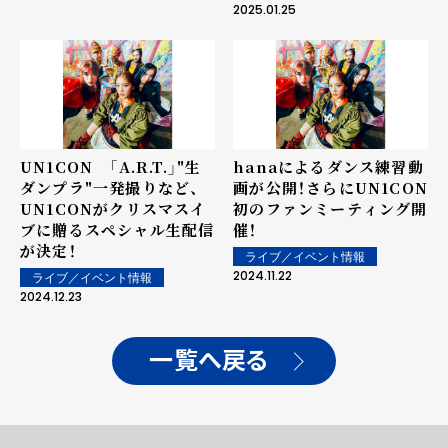
場！
2025.01.25
UN1CON 「A.R.T.」"生
hanaによるダンス練習動
ダンプラ"一発撮りなど、
画が公開！さらにUN1CON
UN1CONがクリスマスイ
初のファンミーティング開
ブに贈るスペシャル生配信
催！
が決定！
ライブ／イベント情報
2024.11.22
ライブ／イベント情報
2024.12.23
一覧へ戻る