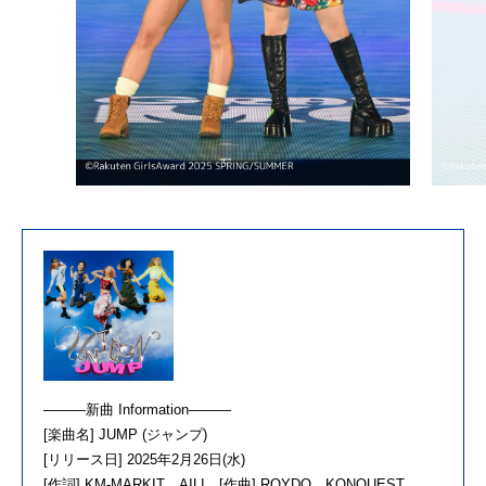
———新曲 Information———
[楽曲名] JUMP (ジャンプ)
[リリース日] 2025年2月26日(水)
[作詞] KM-MARKIT、AILI [作曲] ROYDO、KONQUEST、