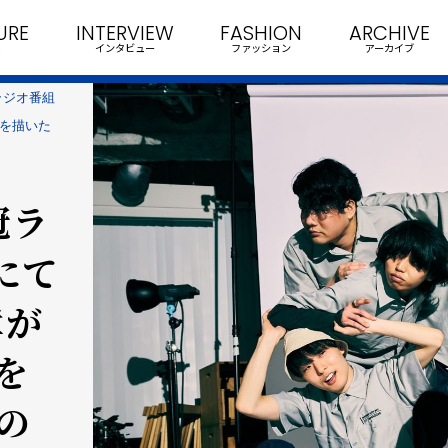
URE
INTERVIEW
FASHION
ARCHIVE
インタビュー
ファッション
アーカイブ
ラジオ番組
ルを描いた
冠ラ
にて
章が
を
の