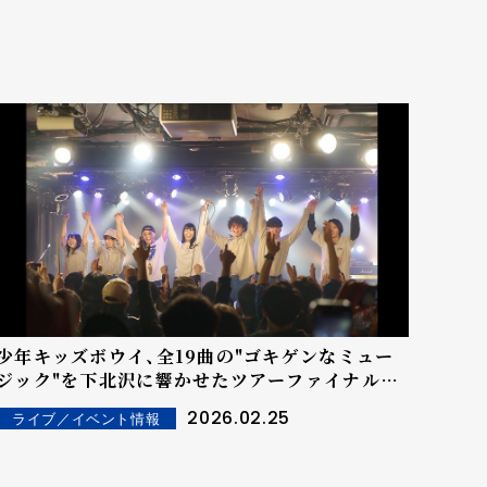
少年キッズボウイ、全19曲の"ゴキゲンなミュー
ジック"を下北沢に響かせたツアーファイナルが
大団円！ 中野を舞台に自主企画"お祭り"を開催発
2026.02.25
ライブ／イベント情報
表！