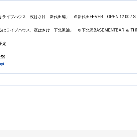
イブハウス、夜はさけ 新代田編』 ＠新代田FEVER OPEN 12:00 / STA
るはライブハウス、夜はさけ 下北沢編』 ＠下北沢BASEMENTBAR ＆ TH
予定
59
oy/