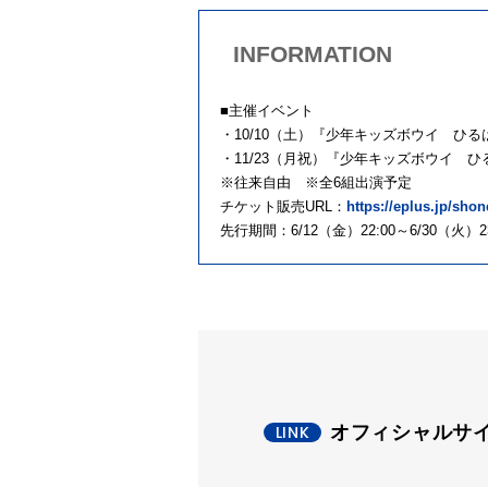
INFORMATION
■主催イベント
・10/10（土）『少年キッズボウイ ひるはラ
・11/23（月祝）『少年キッズボウイ ひるはラ
※往来自由 ※全6組出演予定
チケット販売URL：
https://eplus.jp/sho
先行期間：6/12（金）22:00～6/30（火）23
オフィシャルサ