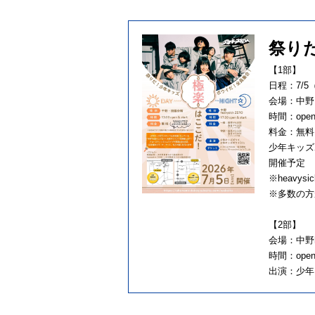
祭り
【1部】
日程：7/5
会場：中野
時間：open&
料金：無料
少年キッズ
開催予定
※heavy
※多数の方
【2部】
会場：中野he
時間：open&
出演：少年