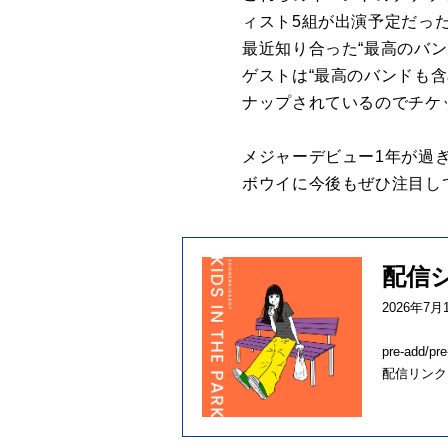
ィスト5組が出演予定だっ
最近知り合った“最高のバ
ゲストは“最高のバンドも
ナップされているのでチケ
メジャーデビュー1年が過
ボウイに今後もぜひ注目し
配信シン
2026年
pre-add/pr
配信リンク