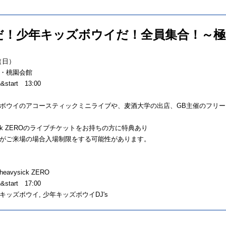
だ！少年キッズボウイだ！全員集合！～極
（日）
・桃園会館
start 13:00
ボウイのアコースティックミニライブや、麦酒大学の出店、GB主催のフリ
sick ZEROのライブチケットをお持ちの方に特典あり
がご来場の場合入場制限をする可能性があります。
avysick ZERO
start 17:00
キッズボウイ, 少年キッズボウイDJ's