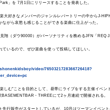
he Park」を 7月1日にリリースすることを発表した。
rk」は、音楽大好きなメンバーのジャンルレパートリーの中からJ-H
かながら哀愁も感じることができる楽曲に仕上がった。
蓮見翔（ダウ90000）がパーソナリティを務めるJFN「REQ
信されているので、ぜひ楽曲を使って投稿してほしい。
/@shonenkidsboy/video/7650321728366726418?
er_device=pc
楽しむ”ことを目的として、昼帯にライブをする主催イベント
北沢BASEMENTBAR・THREEにて2ヶ月連続で開催される。
ト先行販売がスタートしているが、10月はツーマンイベント