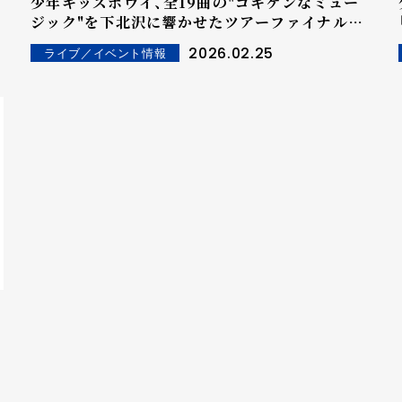
少年キッズボウイ、全19曲の"ゴキゲンなミュー
ジック"を下北沢に響かせたツアーファイナルが
大団円！ 中野を舞台に自主企画"お祭り"を開催発
2026.02.25
ライブ／イベント情報
表！