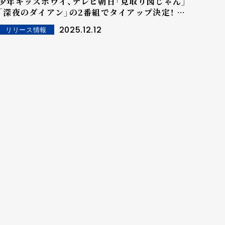
少年キッズボウイ、テレビ朝日「見取り図じゃん」
「深夜のダイアン」の2番組でタイアップ決定！ メ
ジャー1st EP収録の「スペランカー」ショート動
2025.12.12
リリース情報
画も公開