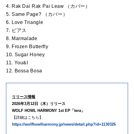
4. Rak Dai Rak Pai Leaw （カバー）
5. Same Page? （カバー）
6. Love Triangle
7. ピアス
8. Marmalade
9. Frozen Butterfly
10. Sugar Honey
11. You&I
12. Bossa Bosa
リリース情報
2026年3月12日（木）リリース
WOLF HOWL HARMONY 1st EP「tera」
【詳細はこちら】
https://wolfhowlharmony.jp/news/detail.php?id=1130326