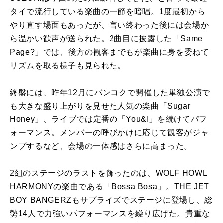
タイで流行している楽曲の一節を暗唱。1度最初から
やり直す場面もあったが、言い終わった後には会場か
ら温かい歓声が送られた。2曲目に披露した「Same
Page?」では、後方の観客までもが楽曲に身を委ねて
リズムを取る様子も見られた。
終盤には、昨年12月にバンコクで開催した単独公演で
も大きな盛り上がりを見せた人気の楽曲「Sugar
Honey」、ライブでは定番の「You&I」を続けてパフ
ォーマンス。メンバーの呼びかけに応じて観客がジャ
ンプするなど、会場の一体感はさらに高まった。
2組のステージのラストを飾ったのは、WOLF HOWL
HARMONYの楽曲である「Bossa Bosa」。THE JET
BOY BANGERZもサプライズでステージに登場し、総
勢14人で力強いパフォーマンスを繰り広げた。貴重な