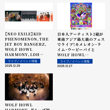
【NEO EXILE】KID
日本人アーティスト2組が
PHENOMENON、THE
東南アジア最大級のフェス
JET BOY BANGERZ、
でライブ！カメレオン・ラ
WOLF HOWL
イム・ウーピーパイと
HARMONY、LDH
WOLF HOWL
PERFECT YEARにそれ
HARMONYがタイBIG
ライブ／イベント情報
ライブ／イベント情報
ぞれ初となる単独ツアー開
MOUNTAIN MUSIC
2025.12.29
2025.12.27
催決定！！
FESTIVALで行ったライ
ブの模様をレポート！
WOLF HOWL
HARMONY、グループ初