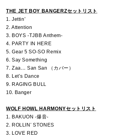
THE JET BOY BANGERZセットリスト
1. Jettin’
2. Attention
3. BOYS -TJBB Anthem-
4. PARTY IN HERE
5. Gear 5 SO-SO Remix
6. Say Something
7. Zaa… San San （カバー）
8. Let’s Dance
9. RAGING BULL
10. Banger
WOLF HOWL HARMONYセットリスト
1. BAKUON -爆音-
2. ROLLIN' STONES
3. LOVE RED