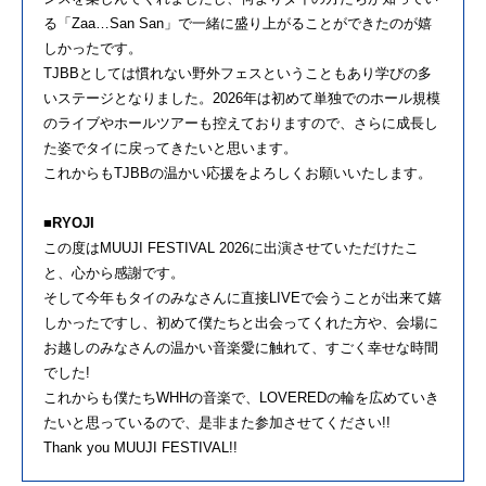
る「Zaa…San San」で一緒に盛り上がることができたのが嬉
しかったです。
TJBBとしては慣れない野外フェスということもあり学びの多
いステージとなりました。2026年は初めて単独でのホール規模
のライブやホールツアーも控えておりますので、さらに成長し
た姿でタイに戻ってきたいと思います。
これからもTJBBの温かい応援をよろしくお願いいたします。
■RYOJI
この度はMUUJI FESTIVAL 2026に出演させていただけたこ
と、心から感謝です。
そして今年もタイのみなさんに直接LIVEで会うことが出来て嬉
しかったですし、初めて僕たちと出会ってくれた方や、会場に
お越しのみなさんの温かい音楽愛に触れて、すごく幸せな時間
でした!
これからも僕たちWHHの音楽で、LOVEREDの輪を広めていき
たいと思っているので、是非また参加させてください!!
Thank you MUUJI FESTIVAL!!