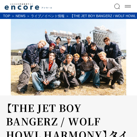
TOP
NEWS
ライブ／イベント情報
【THE JET BOY BANGERZ / WOL
【THE JET BOY
BANGERZ / WOLF
HOWL HARMONY】タイ