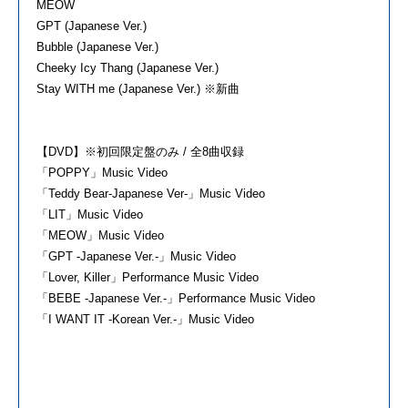
MEOW
GPT (Japanese Ver.)
Bubble (Japanese Ver.)
Cheeky Icy Thang (Japanese Ver.)
Stay WITH me (Japanese Ver.) ※新曲
【DVD】※初回限定盤のみ / 全8曲収録
「POPPY」Music Video
「Teddy Bear-Japanese Ver-」Music Video
「LIT」Music Video
「MEOW」Music Video
「GPT -Japanese Ver.-」Music Video
「Lover, Killer」Performance Music Video
「BEBE -Japanese Ver.-」Performance Music Video
「I WANT IT -Korean Ver.-」Music Video