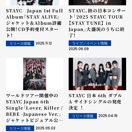
STAYC Japan 1st Full
STAYC、初の日本コンサー
Album『STAY ALIVE』
ト「2025 STAYC TOUR
ジャケット＆Album詳細
【STAY TUNE】 in
公開！CD予約受付スター
Japan」大盛況のうちに終
ト！
了！
2025.11.12
ライブ／イベント情報
リリース情報
2025.06.09
ワールドツアー開催中の
STAYC ⽇本 6th ダブル
STAYC Japan 6th
A サイドシングルの発売
Single「Lover, Killer /
決定︕
BEBE -Japanese Ver.」
2025.04.15
リリース情報
ジャケットビジュアル公
開︕シリアルナンバー特典
2025.05.02
リリース情報