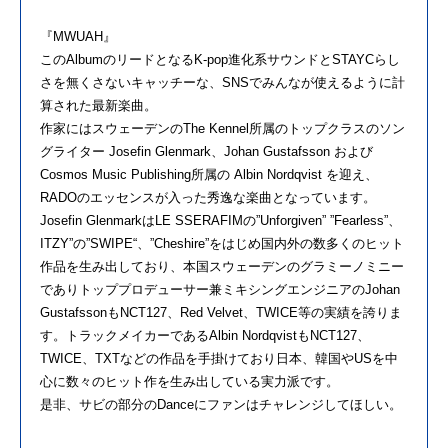
『MWUAH』
このAlbumのリードとなるK-pop進化系サウンドとSTAYCらし
さを無くさないキャッチーな、SNSでみんなが使えるように計
算された最新楽曲。
作家にはスウェーデンのThe Kennel所属のトップクラスのソン
グライター Josefin Glenmark、Johan Gustafsson および
Cosmos Music Publishing所属の Albin Nordqvist を迎え、
RADOのエッセンスが入った秀逸な楽曲となっています。
Josefin GlenmarkはLE SSERAFIMの”Unforgiven” ”Fearless”、
ITZY”の”SWIPE“、”Cheshire”をはじめ国内外の数多くのヒット
作品を生み出しており、本国スウェーデンのグラミーノミニー
でありトッププロデューサー兼ミキシングエンジニアのJohan
GustafssonもNCT127、Red Velvet、TWICE等の実績を誇りま
す。トラックメイカーであるAlbin NordqvistもNCT127、
TWICE、TXTなどの作品を手掛けており日本、韓国やUSを中
心に数々のヒット作を生み出している実力派です。
是非、サビの部分のDanceにファンはチャレンジしてほしい。