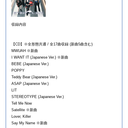
収録内容
【CD】※全形態共通 / 全17曲収録 (新曲5曲含む)
MWUAH ※新曲
I WANT IT (Japanese Ver.) ※新曲
BEBE (Japanese Ver.)
POPPY
Teddy Bear (Japanese Ver.)
ASAP (Japanese Ver.)
LIT
STEREOTYPE (Japanese Ver.)
Tell Me Now
Satellite ※新曲
Lover, Killer
Say My Name ※新曲