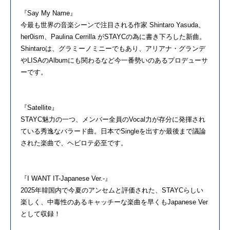
『Say My Name』
今最も世界の音楽シーンで注目される作家 Shintaro Yasuda、
her0ism、Paulina Cerrilla がSTAYCの為に書き下ろした新曲。
Shintaroは、グラミーノミニーでもあり、アリアナ・グランデ
やLISAのAlbumにも関わるなど今一番勢いのあるプロデューサ
ーです。
『Satellite』
STAYC魅力の一つ、メンバー全員のVocal力が存分に発揮され
ている秀逸なバラード曲。日本でSingleを出すか最後まで議論
された楽曲で、ヘビロテ必至です。
『I WANT IT-Japanese Ver.-』
2025年韓国内で今夏のアンセムと評価された、STAYCらしい
楽しく、中毒性のあるキャッチーな楽曲を早くもJapanese Ver
として収録！