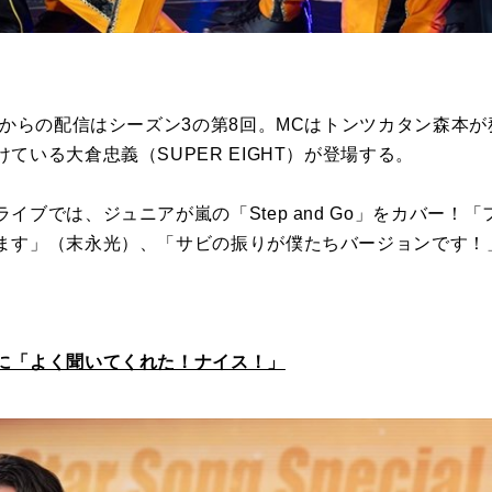
時からの配信はシーズン3の第8回。MCはトンツカタン森本
ている大倉忠義（SUPER EIGHT）が登場する。
イブでは、ジュニアが嵐の「Step and Go」をカバー！
ます」（末永光）、「サビの振りが僕たちバージョンです！
に「よく聞いてくれた！ナイス！」