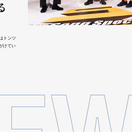
る
Cはトンツ
がけてい