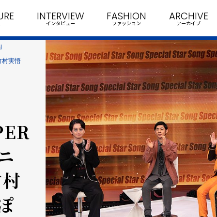
URE
INTERVIEW
FASHION
ARCHIVE
インタビュー
ファッション
アーカイブ
l
 竹村実悟
PER
ニ
竹村
ぽ