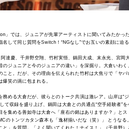
uestion」では、ジュニアが先輩アーティストに聞いてみた
名して同じ質問をSwitch！“NGなし”でお互いの素顔に迫
（阿達慶、千井野空翔、竹村実悟、鍋田大成、末永光、宮岡大
昔のジュニアと今のジュニアの違い」を深掘り。大倉いわく、
のこと。だが、その理由を伝えられた竹村は大焦りで「ヤバ
は爆笑の渦に包まれる。
を務める大倉だが、彼らとのトーク共演は激レア。山岸は“
露して収録を盛り上げ、鍋田は大倉との共通点“空手経験者”
目を集める善如寺は大倉へ「座右の銘はありますか？」とス
MCのトンツカタン森本も「逸材揃いだな（笑）」 とうなる
こと」を質問。「よく聞いてくれた！ナイス！」（千井野）