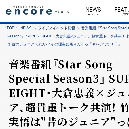
NEWS
FEAT
ニュース
特集
TOP
NEWS
ライブ／イベント情報
音楽番組『Star Song Specia
Season3』 SUPER EIGHT・大倉忠義×ジュニア、超貴重トーク共演！
は"昔のジュニア"っぽい？その理由に焦りまくる「ヤバいです！！」
音楽番組『Star Song
Special Season3』 SU
EIGHT・大倉忠義×ジュ
ア、超貴重トーク共演！ 
実悟は"昔のジュニア"っ