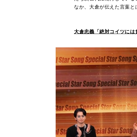
なか、大倉が伝えた言葉と
大倉忠義「絶対コイツには