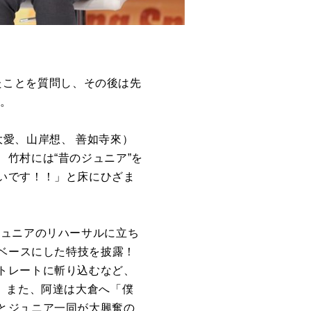
かったことを質問し、その後は先
る。
愛、山岸想、 善如寺來）
竹村には“昔のジュニア”を
いです！！」と床にひざま
ジュニアのリハーサルに立ち
をベースにした特技を披露！
トレートに斬り込むなど、
。また、阿達は大倉へ「僕
とジュニア一同が大興奮の