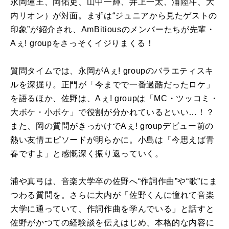
永岡蓮王、岡佑吏、山中一輝、井上一太、浦陸斗、大
内リオン）が対面。まずは“ジュニアから見たゲストの
印象”が紹介され、AmBitiousのメンバーたちが先輩・
Aぇ! groupをさっそくイジりまくる！
質問タイムでは、永岡がAぇ! groupのバラエティスキ
ルを深掘り。正門が「今までで一番過酷だったロケ」
を語るほか、佐野は、Aぇ! groupは「MC・ツッコミ・
大ボケ・小ボケ」で役割が分かれているといい…！？
また、岡の質問がきっかけでAぇ! groupデビュー前の
熱い友情エピソードが明らかに。小島は「今思えば青
春ですよ」と感慨深く振り返っていく。
浦や真弓は、音楽大学卒の佐野へ“作詞作曲”や“歌”にま
つわる質問を。さらに大内が「佐野くんに憧れて音楽
大学に通っていて、作詞作曲を学んでいる」と話すと
佐野がかつての経験談を伝えはじめ、本格的な内容に