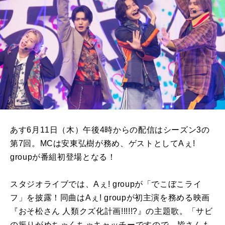
あす6月11日（木）午後4時からの配信はシーズン3の
第7回。MCは安東弘樹が務め、ゲストとしてAぇ!
groupが番組初登場となる！
スタジオライブでは、Aぇ! groupが「でこぼこライ
フ」を披露！同曲はAぇ! groupが初主演を務める映画
『おそ松さん 人類クズ化計画!!!!!?』の主題歌。「サビ
の振りがめちゃくちゃキャッチーですので、皆さんも