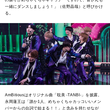
一緒にダンスしましょう！」（佐野晶哉）と呼びかけ
る。
AmBitiousはオリジナル曲「耽美 -TANBI-」を披露。
永岡蓮王は「誰か1人、めちゃくちゃカッコいいメン
バーからの台詞で始まる！！」と含みを持たせなが