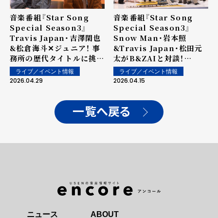
音楽番組『Star Song
音楽番組『Star Song
Special Season3』
Special Season3』
Snow Man・岩本照
Travis Japan・吉澤閑也
&Travis Japan・松田元
&松倉海斗✕ジュニア！ 事
太がB&ZAIと対談！
務所の歴代タイトルに挑む
B&ZAI、食事会での会計
「ダンスジェスチャーバト
ライブ／イベント情報
ライブ／イベント情報
に"ひよる"？初々しいエピ
ル」で"わちゃわちゃ"
2026.04.15
2026.04.29
ソードにスタジオほっこり
#3
一覧へ戻る
ニュース
ABOUT