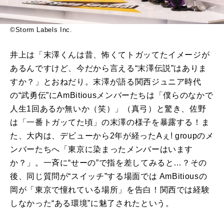
©Storm Labels Inc.
井上は「末澤くんは昔、怖くてトガッてたイメージが
あるんですけど、今だから言える“末澤伝説”はありま
すか？」とおねだり。末澤が語る関西ジュニア時代
の“武勇伝”にAmBitiousメンバーたちは「僕らのなかで
人生1回あるか無いか（笑）」（真弓）と驚き、佐野
は「一番トガッてた頃」の末澤の様子を暴露する！ま
た、大内は、デビューから2年が経ったAぇ! groupのメ
ンバーたちへ「東京に染まったメンバーはいます
か？」。一斉に“せーの”で指を差してみると…？その
後、同じ質問が“スイッチ”する場面では AmBitiousの
岡が「東京で憧れている場所」を告白！関西では経験
しなかった“ある環境”に魅了されたという。