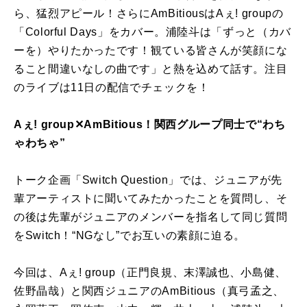
ら、猛烈アピール！さらにAmBitiousはAぇ! groupの
「Colorful Days」をカバー。浦陸斗は「ずっと（カバ
ーを）やりたかったです！観ている皆さんが笑顔にな
ること間違いなしの曲です」と熱を込めて話す。注目
のライブは11日の配信でチェックを！
Aぇ! group✕AmBitious！関西グループ同士で“わち
ゃわちゃ”
トーク企画「Switch Question」では、ジュニアが先
輩アーティストに聞いてみたかったことを質問し、そ
の後は先輩がジュニアのメンバーを指名して同じ質問
をSwitch！“NGなし”でお互いの素顔に迫る。
今回は、Aぇ! group（正門良規、末澤誠也、小島健、
佐野晶哉）と関西ジュニアのAmBitious（真弓孟之、