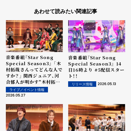
あわせて読みたい関連記事
音楽番組『Star Song
⾳楽番組『Star Song
Special Season3』 「木
Special Season3』 14
村拓哉さんってどんな人で
日16時より #5配信スター
すか？」 関西ジュニア、河
ト！！
合郁人が明かす"木村拓哉
2026.05.13
リリース情報
伝説"に興味津々！
ライブ／イベント情報
2026.05.27