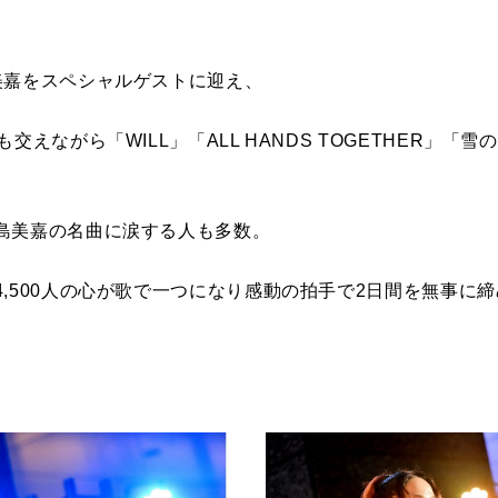
美嘉をスペシャルゲストに迎え、
交えながら「WILL」「ALL HANDS TOGETHER」「
島美嘉の名曲に涙する人も多数。
,500人の心が歌で一つになり感動の拍手で2日間を無事に