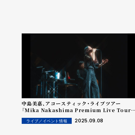
中島美嘉、アコースティック・ライブツアー
『Mika Nakashima Premium Live Tour
2025』全国各地での感動を経て、堂々の閉幕！約
2025.09.08
ライブ／イベント情報
10年ぶりの開催となるアコースティックライブ
『MIKA NAKASHIMA THE ACOUSTIC