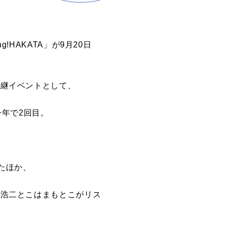
!HAKATA」が9月20日
後継イベントとして、
今年で2回目。
たほか、
島浩二とこはまもとこがリス