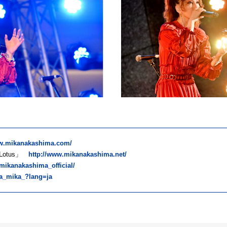
ww.mikanakashima.com/
otus」
http://www.mikanakashima.net/
mikanakashima_official/
ma_mika_?lang=ja