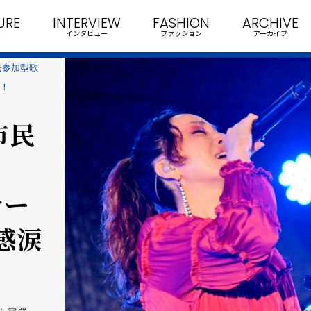
URE
INTERVIEW
FASHION
ARCHIVE
インタビュー
ファッション
アーカイブ
民参加型歌
手！
市民
ナー
感涙