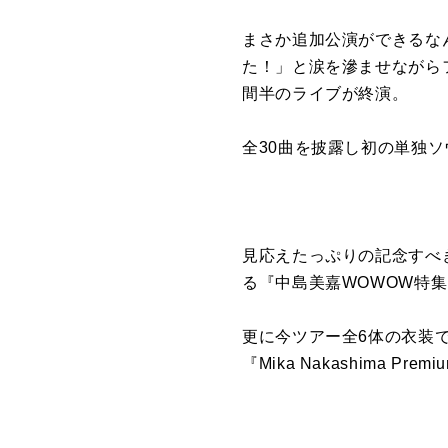
まさか追加公演ができるな
た！」と涙を滲ませながらフ
間半のライブが終演。
全30曲を披露し初の単独
見応えたっぷりの記念すべ
る『中島美嘉WOWOW特集
更に今ツアー全6体の衣装
『Mika Nakashima P