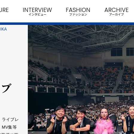
URE
INTERVIEW
FASHION
ARCHIVE
インタビュー
ファッション
アーカイブ
KA
イブ
25』ライブレ
、MV集等