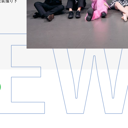
衣装撮り下