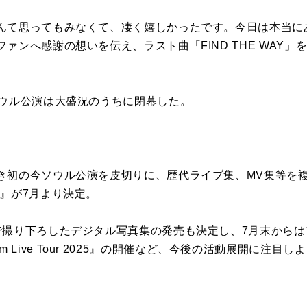
んて思ってもみなくて、凄く嬉しかったです。今日は本当に
ァンへ感謝の想いを伝え、ラスト曲「FIND THE WAY」
ソウル公演は大盛況のうちに閉幕した。
き初の今ソウル公演を皮切りに、歴代ライブ集、MV集等を
』が7月より決定。
で撮り下ろしたデジタル写真集の発売も決定し、7月末から
remium Live Tour 2025』の開催など、今後の活動展開に注目し