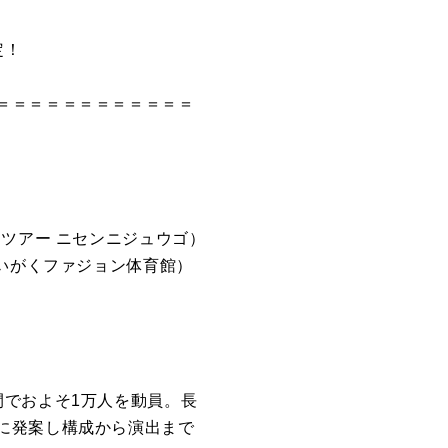
定！
＝＝＝＝＝＝＝＝＝＝＝＝
アジアツアー ニセンニジュウゴ）
だいがくファジョン体育館）
間でおよそ1万人を動員。長
に発案し構成から演出まで