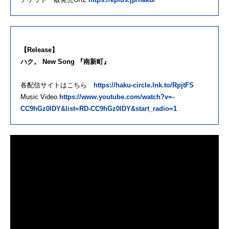
【Release】
ハク。 New Song 『南新町』
各配信サイトはこちら
https://haku-circle.lnk.to/RpjtFS
Music Video
https://www.youtube.com/watch?v=-
CC9hGz0lDY&list=RD-CC9hGz0lDY&start_radio=1