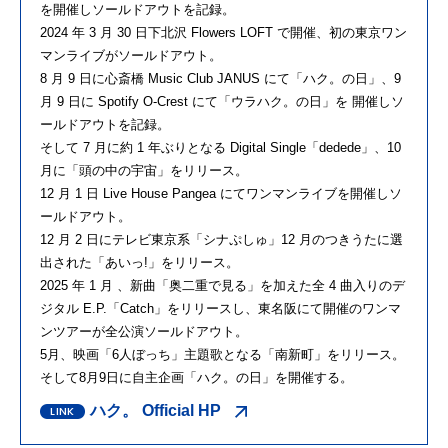
を開催しソールドアウトを記録。
2024 年 3 月 30 日下北沢 Flowers LOFT で開催、初の東京ワン
マンライブがソールドアウト。
8 月 9 日に心斎橋 Music Club JANUS にて「ハク。の日」、9
月 9 日に Spotify O-Crest にて「ウラハク。の日」を 開催しソ
ールドアウトを記録。
そして 7 月に約 1 年ぶりとなる Digital Single「dedede」、10
月に「頭の中の宇宙」をリリース。
12 月 1 日 Live House Pangea にてワンマンライブを開催しソ
ールドアウト。
12 月 2 日にテレビ東京系「シナぷしゅ」12 月のつきうたに選
出された「あいっ!」をリリース。
2025 年 1 月 、新曲「奥二重で見る」を加えた全 4 曲入りのデ
ジタル E.P.「Catch」をリリースし、東名阪にて開催のワンマ
ンツアーが全公演ソールドアウト。
5月、映画「6人ぼっち」主題歌となる「南新町」をリリース。
そして8月9日に自主企画「ハク。の日」を開催する。
ハク。 Official HP