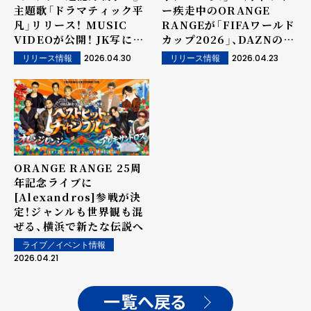
主題歌「ドラマティック平
ー疾走中のORANGE
凡」リリース！ MUSIC
RANGEが「FIFAワールド
VIDEOが公開！ JK写には
カップ2026」、DAZNのア
アギトが...MUSIC
ンセムを書き下ろし！
2026.04.30
2026.04.23
リリース情報
リリース情報
VIDEOにも共演があるの
か！？
ORANGE RANGE 25周
年記念ライブに
[Alexandros]参戦が決
定！ジャンルも世界観も混
ぜる、横浜で新たな伝説へ
ライブ／イベント情報
2026.04.21
一覧へ戻る