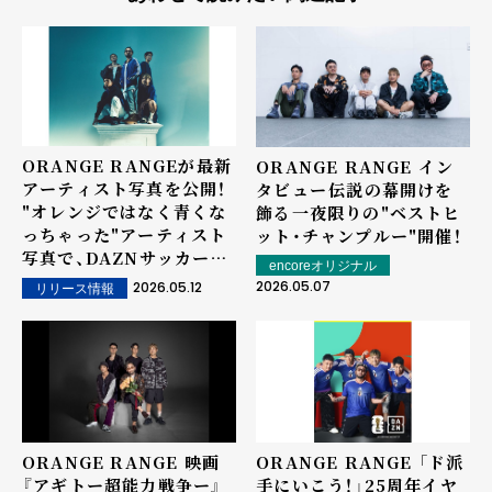
ORANGE RANGEが最新
ORANGE RANGE イン
アーティスト写真を公開！
タビュー――伝説の幕開けを
"オレンジではなく青くな
飾る⼀夜限りの"ベストヒ
っちゃった"アーティスト
ット・チャンプルー"開催！
写真で、DAZNサッカーを
encoreオリジナル
盛り上げる！ さらに、曲の
2026.05.07
2026.05.12
リリース情報
一部が視聴できるDAZNサ
ッカーアンセム ムービー
が、YouTubeに公開！ 曲
のタイトルは「1000％」！
ORANGE RANGE 映画
ORANGE RANGE 「ド派
『アギトー超能力戦争ー』
手にいこう！」25周年イヤ