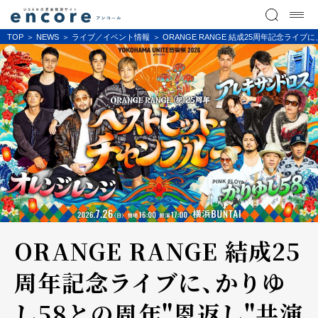
TOP
NEWS
ライブ／イベント情報
ORANGE RANGE 結成25周年記念ライ
ORANGE RANGE 結成25
周年記念ライブに、かりゆ
し58との周年"恩返し"共演