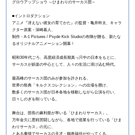
グロウアップショウ ～ひまわりのサーカス団～
■イントロダクション
アニメ『冴えない彼女の育てかた』の監督・亀井幹太、キャラ
クター原案・深崎暮人、
制作・A-1 Pictures / Psyde Kick Studioの布陣が贈る、新たな
るオリジナルアニメーション開幕！
昭和30年代ごろ、高度経済成長期真っ只中の日本をもとに、
サーカスが娯楽の中心として、人々の生活に溶け込む時代。
最高峰のサーカス団のみが参加を許される、
世界の祭典「キルクスコレクション」への出場を懸け、
数多くのサーカス団が日本各地を移動しながら公演を行い、
日々しのぎを削っている。
舞台は、団長の麻利亜が率いる「ひまわりサーカス」。
万年金欠に悪戦苦闘しながら、各地で巡業を行っている「ひま
わりサーカス」の元に、
とある事情でサーカスの天才・鶴巻瑞佳がやってくる。