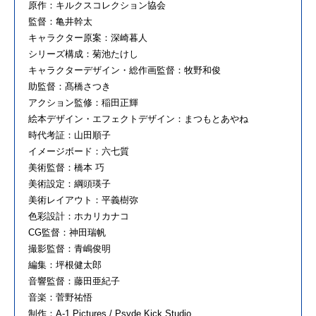
原作：キルクスコレクション協会
監督：亀井幹太
キャラクター原案：深崎暮人
シリーズ構成：菊池たけし
キャラクターデザイン・総作画監督：牧野和俊
助監督：髙橋さつき
アクション監修：稲田正輝
絵本デザイン・エフェクトデザイン：まつもとあやね
時代考証：山田順子
イメージボード：六七質
美術監督：橋本 巧
美術設定：綱頭瑛子
美術レイアウト：平義樹弥
色彩設計：ホカリカナコ
CG監督：神田瑞帆
撮影監督：青嶋俊明
編集：坪根健太郎
音響監督：藤田亜紀子
音楽：菅野祐悟
制作：A-1 Pictures / Psyde Kick Studio