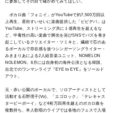
に参加してその目で確かめてみてほしい。
ボカロ曲「フォニイ」がYouTubeで約7,500万回以
上再生、星街すいせいに楽曲提供した「ビビデバ」は
YouTube、ストリーミング共に１億再生を超えるな
ど、中毒性の高い楽曲で脚光を浴びSNSでバズを巻き
起こしているクリエイター・ツミキと、繊細で芯のあ
るボーカルで存在感を放つシンガーソングライター・
みきまりあによる2人組音楽ユニット、NOMELON
NOLEMON。6月には自身初の海外公演となる韓国、
台北でのワンマンライブ『EYE to EYE』をソールド
アウト。
元・赤い公園のボーカルで、ソロアーティストとして
活動する石野理子(Vo)、「エゴロック」「テレキャス
タービーボーイ」など4桁万回再生越えのボカロ曲を
複数持ち、本人歌唱のライブでは各地のフェスで入場