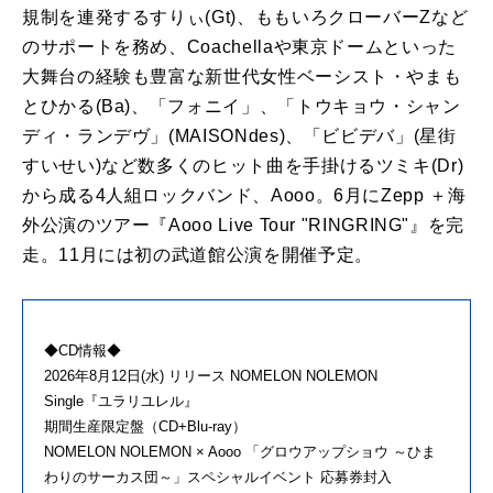
規制を連発するすりぃ(Gt)、ももいろクローバーZなど
のサポートを務め、Coachellaや東京ドームといった
大舞台の経験も豊富な新世代女性ベーシスト・やまも
とひかる(Ba)、「フォニイ」、「トウキョウ・シャン
ディ・ランデヴ」(MAISONdes)、「ビビデバ」(星街
すいせい)など数多くのヒット曲を手掛けるツミキ(Dr)
から成る4人組ロックバンド、Aooo。6月にZepp ＋海
外公演のツアー『Aooo Live Tour "RINGRING"』を完
走。11月には初の武道館公演を開催予定。
◆CD情報◆
2026年8月12日(水) リリース NOMELON NOLEMON
Single『ユラリユレル』
期間生産限定盤（CD+Blu-ray）
NOMELON NOLEMON × Aooo 「グロウアップショウ ～ひま
わりのサーカス団～」スペシャルイベント 応募券封入