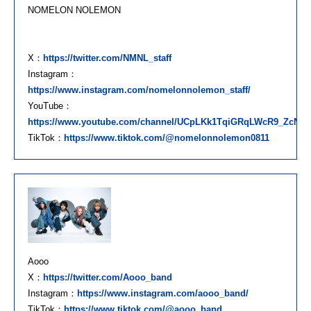
NOMELON NOLEMON
X：
https://twitter.com/NMNL_staff
Instagram：
https://www.instagram.com/nomelonnolemon_staff/
YouTube：
https://www.youtube.com/channel/UCpLKk1TqiGRqLWcR9_ZcNaA
TikTok：
https://www.tiktok.com/@nomelonnolemon0811
Aooo
X：
https://twitter.com/Aooo_band
Instagram：
https://www.instagram.com/aooo_band/
TikTok：
https://www.tiktok.com/@aooo_band