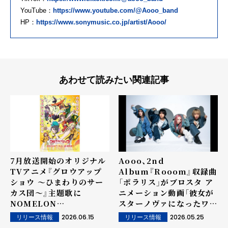
YouTube：
https://www.youtube.com/@Aooo_band
HP：
https://www.sonymusic.co.jp/artist/Aooo/
あわせて読みたい関連記事
7月放送開始のオリジナル
Aooo、2nd
TVアニメ『グロウアップ
Album『Rooom』収録曲
ショウ ～ひまわりのサー
「ポラリス」がブロスタ ア
カス団～』主題歌に
ニメーション動画「彼女が
NOMELON
スターノヴァになったワ
NOLEMON「ユラリユレ
ケ」テーマソングに決定
2026.06.15
2026.05.25
リリース情報
リリース情報
ル」（OP）と