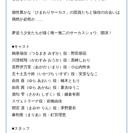
個性豊かな「ひまわりサーカス」の団員たちと瑞佳の出会いは
偶然か必然か……
夢追う少女たちが描く唯一無二のサーカスショウ、開演！
■キャスト
鶴巻瑞佳（つるまき みずか）役：野田朋花
川澄桜翔（かわすみ おうか）役：黒崎しおり
吾野伊万里（あがの いまり）役：小山内怜央
五十土五十鈴（いかづち いすず）役：安堂ななこ
由良 葵（ゆら あおい）役：楠木ともり
由良 茜（ゆら あかね）役：夏吉ゆうこ
酒匂 雫（さかわ しずく）役：鎌倉有那
スヴェトラーナ役：岩橋由佳
間宮 凛（まみや りん）役：茅野愛衣
麻利亜（まりあ）役：釘宮理恵
■スタッフ