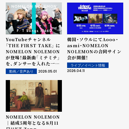
Aooo「DAYS!」（ED）が決
定！両楽曲メンバーの"ツミ
キ"が作詞作曲を担当！
YouTubeチャンネル
韓国・ソウルにてAooo・
「THE FIRST TAKE」 に
asmi・NOMELON
NOMELON NOLEMON
NOLEMONの合同サイン
が登場！最新曲「ミテミテ」
会が開催！
を、ダンサーを入れた一発
ライブ／イベント情報
撮りでパフォーマンス！
2026.04.11
2026.05.01
動画／音声あり
NOMELON NOLEMON
｜結成5周年となる8月11
日にKT Zepp