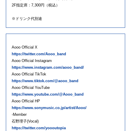
2F指定席：7,300円（税込）
※ドリンク代別途
Aooo Official X
https://twitter.com/Aooo_band
Aooo Official Instagram
https://www.instagram.com/aooo_band/
Aooo Official TikTok
https://www.tiktok.com/@aooo_band
Aooo Official YouTube
https://www.youtube.com/@Aooo_band
Aooo Official HP
https://www.sonymusic.co.jp/artist/Aooo/
-Member
石野理子(Vocal)
https://twitter.com/yoooutopia