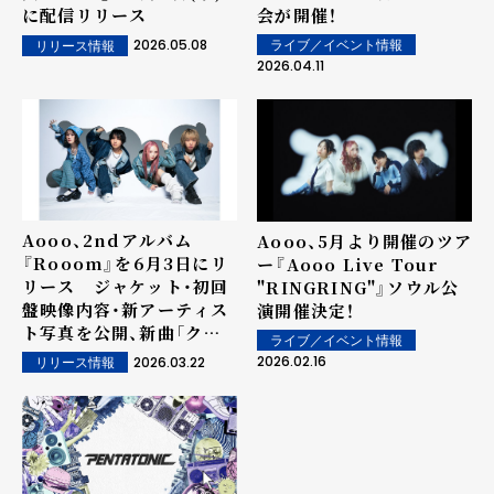
に配信リリース
会が開催！
2026.05.08
ライブ／イベント情報
リリース情報
2026.04.11
Aooo、2ndアルバム
Aooo、5月より開催のツア
『Rooom』を6月3日にリ
ー『Aooo Live Tour
リース ジャケット・初回
"RINGRING"』ソウル公
盤映像内容・新アーティス
演開催決定！
ト写真を公開、新曲「クエ
ライブ／イベント情報
スチョン」先行配信も決定
2026.02.16
2026.03.22
リリース情報