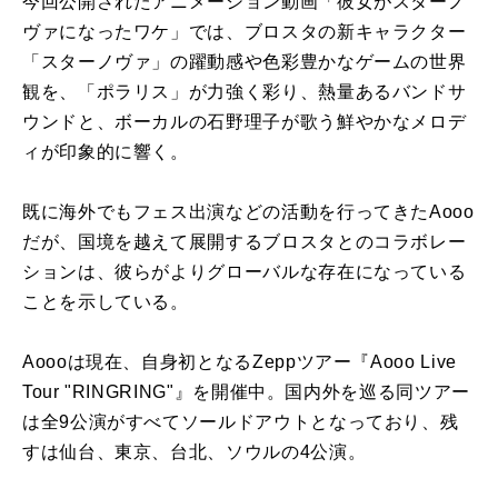
今回公開されたアニメーション動画「彼女がスターノ
ヴァになったワケ」では、ブロスタの新キャラクター
「スターノヴァ」の躍動感や色彩豊かなゲームの世界
観を、「ポラリス」が力強く彩り、熱量あるバンドサ
ウンドと、ボーカルの石野理子が歌う鮮やかなメロデ
ィが印象的に響く。
既に海外でもフェス出演などの活動を行ってきたAooo
だが、国境を越えて展開するブロスタとのコラボレー
ションは、彼らがよりグローバルな存在になっている
ことを示している。
Aoooは現在、自身初となるZeppツアー『Aooo Live
Tour "RINGRING"』を開催中。国内外を巡る同ツアー
は全9公演がすべてソールドアウトとなっており、残
すは仙台、東京、台北、ソウルの4公演。