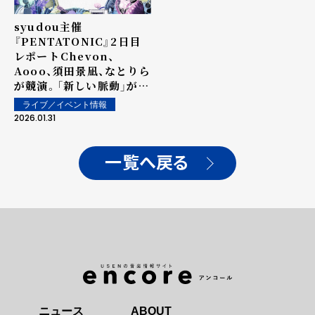
syudou主催
『PENTATONIC』2日目
レポート――Chevon、
Aooo、須田景凪、なとりら
が競演。「新しい脈動」が始
まった横浜の夜
ライブ／イベント情報
2026.01.31
一覧へ戻る
ニュース
ABOUT