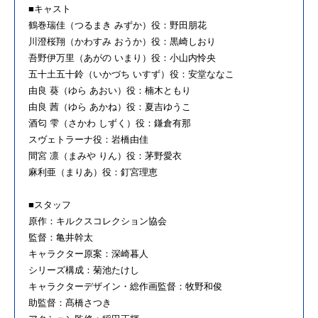
■キャスト
鶴巻瑞佳（つるまき みずか）役：野田朋花
川澄桜翔（かわすみ おうか）役：黒崎しおり
吾野伊万里（あがの いまり）役：小山内怜央
五十土五十鈴（いかづち いすず）役：安堂ななこ
由良 葵（ゆら あおい）役：楠木ともり
由良 茜（ゆら あかね）役：夏吉ゆうこ
酒匂 雫（さかわ しずく）役：鎌倉有那
スヴェトラーナ役：岩橋由佳
間宮 凛（まみや りん）役：茅野愛衣
麻利亜（まりあ）役：釘宮理恵
■スタッフ
原作：キルクスコレクション協会
監督：亀井幹太
キャラクター原案：深崎暮人
シリーズ構成：菊池たけし
キャラクターデザイン・総作画監督：牧野和俊
助監督：髙橋さつき