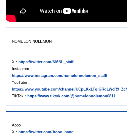
NOMELON NOLEMON
X：
https://twitter.com/NMNL_staff
Instagram：
https://www.instagram.com/nomelonnolemon_staff/
YouTube：
https://www.youtube.com/channel/UCpLKk1TqiGRqLWcR9_ZcNaA
TikTok：
https://www.tiktok.com/@nomelonnolemon0811
Aooo
X：
https://twitter.com/Aooo_band