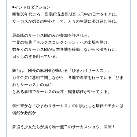
■イントロダクション
昭和30年代ごろ、高度経済成長期真っ只中の日本をもとに、
サーカスが娯楽の中心として、人々の生活に溶け込む時代。
最高峰のサーカス団のみが参加を許される、
世界の祭典「キルクスコレクション」への出場を懸け、
数多くのサーカス団が日本各地を移動しながら公演を行い、
日々しのぎを削っている。
舞台は、団長の麻利亜が率いる「ひまわりサーカス」。
万年金欠に悪戦苦闘しながら、各地で巡業を行っている「ひま
わりサーカス」の元に、
とある事情でサーカスの天才・鶴巻瑞佳がやってくる。
個性豊かな「ひまわりサーカス」の団員たちと瑞佳の出会いは
偶然か必然か……
夢追う少女たちが描く唯一無二のサーカスショウ、開演！