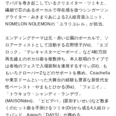
でバズを巻き起こしているクリエイター・ツミキと、
繊細で芯のあるボーカルで存在感を放つシンガーソン
グライター・みきまりあによる2人組音楽ユニット、
NOMELON NOLEMONの「ユラリユレル」が担当。
エンディングテーマは元・赤い公園のボーカルで、ソ
ロアーティストとして活動する石野理子(Vo)、「エゴ
ロック」「テレキャスタービーボーイ」など4桁万回
再生越えのボカロ曲を複数持ち、本人歌唱のライブで
は各地のフェスで入場規制を連発するすりぃ(Gt)、も
もいろクローバーZなどのサポートを務め、Coachella
や東京ドームといった大舞台の経験も豊富な新世代女
性ベーシスト・やまもとひかる(Ba)、「フォニイ」、
「トウキョウ・シャンディ・ランデヴ」
(MAISONdes)、「ビビデバ」(星街すいせい)など数多
くのヒット曲を手掛けるツミキ(Dr)から成る4人組ロッ
クバンド、Aoooの「DAYS!」が務める。