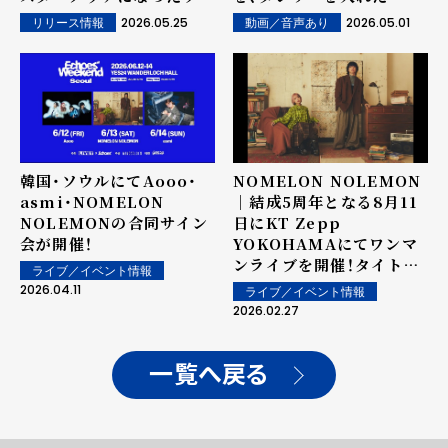
ケ」テーマソングに決定
撮りでパフォーマンス！
2026.05.25
2026.05.01
リリース情報
動画／音声あり
韓国・ソウルにてAooo・
NOMELON NOLEMON
asmi・NOMELON
｜結成5周年となる8月11
NOLEMONの合同サイン
日にKT Zepp
会が開催！
YOKOHAMAにてワンマ
ンライブを開催！タイトル
ライブ／イベント情報
は"DOCUMENTARIUM
2026.04.11
ライブ／イベント情報
2026"に決定！
2026.02.27
一覧へ戻る