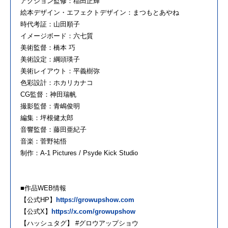
アクション監修：稲田正輝
絵本デザイン・エフェクトデザイン：まつもとあやね
時代考証：山田順子
イメージボード：六七質
美術監督：橋本 巧
美術設定：綱頭瑛子
美術レイアウト：平義樹弥
色彩設計：ホカリカナコ
CG監督：神田瑞帆
撮影監督：青嶋俊明
編集：坪根健太郎
音響監督：藤田亜紀子
音楽：菅野祐悟
制作：A-1 Pictures / Psyde Kick Studio
■作品WEB情報
【公式HP】
https://growupshow.com
【公式X】
https://x.com/growupshow
【ハッシュタグ】 #グロウアップショウ