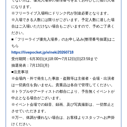
でない方は、優先入場券の整理番号を全てお呼びした後の入場
になります。
※フリーライブ入場時にドリンク代が別途必要となります。
※入場できる人数には限りがございます。予定人数に達した場
合はご入場いただけない場合もございますので、予めご了承く
ださい。
■「フリーライブ優先入場券」のお申し込み(整理番号抽選)はこ
ちら
https://livepocket.jp/e/neki20260718
受付期間：6月30日(火)18:00〜7月12日(日)23:59まで
抽選発表：7月13日(月)
■注意事項
※会場内・外で発生した事故・盗難等は主催者・会場・出演者
は一切責任を負いません。貴重品は各自で管理してください。
※トラブルやアーティストの都合により、予告無くイベントが
中止となる場合がございます。
※イベント会場での録音、録画、及び写真撮影は、一切禁止と
させていただきます。
※万一、体調が優れない場合は、お客様よりスタッフへお声掛
けください。