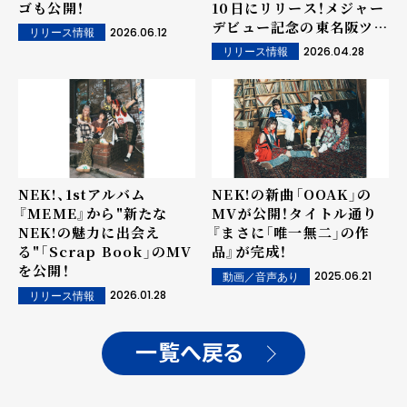
ゴも公開！
10日にリリース！メジャー
デビュー記念の東名阪ツア
2026.06.12
リリース情報
ーも決定！
2026.04.28
リリース情報
NEK!の新曲「OOAK」の
NEK!、1stアルバム
MVが公開！タイトル通り
『MEME』から"新たな
『まさに「唯一無二」の作
NEK!の魅力に出会え
品』が完成！
る"「Scrap Book」のMV
を公開！
2025.06.21
動画／音声あり
2026.01.28
リリース情報
一覧へ戻る