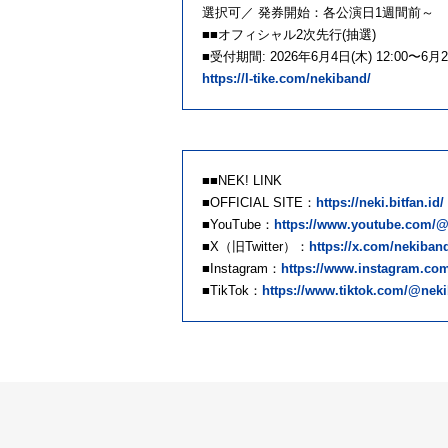
選択可／ 発券開始：各公演日1週間前～
■■オフィシャル2次先行(抽選)
■受付期間: 2026年6月4日(木) 12:00〜6月22
https://l-tike.com/nekiband/
■■NEK! LINK
■OFFICIAL SITE：
https://neki.bitfan.id/
■YouTube：
https://www.youtube.com/@n
■X（旧Twitter）：
https://x.com/nekiban
■Instagram：
https://www.instagram.co
■TikTok：
https://www.tiktok.com/@nek