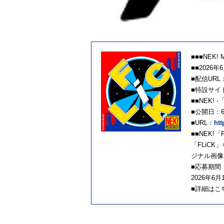
■■■NEK! M
■■2026年6
■配信URL
■特設サイ
■■NEK! -「
■公開日：6
■URL：
htt
■■NEK!
「FLiC
ジナル画像
■応募期間
2026年6月1
■詳細はこ