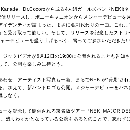
su、Ba.Kanade、Dr.Cocoroから成る4人組ガールズバンドNEK
)を配信リリースし、ポニーキャニオンからメジャーデビュー
アイデンティが詰まった、まさに名刺代わりの一曲。これまで
をしかと受け取って欲しい。そして、リリースを記念したスト
メジャーデビューを盛り上げるべく、奮ってご参加いただきた
ュージックビデオが6月12日の19:00に公開されることも告
して、公開を楽しみに待とう。
わせ、アーティスト写真も一新。まるでNEK!が“発見”さ
る。加えて、新バンドロゴも公開。メジャーデビューをバネに
逃しなく。
を記念して開催される東名阪ツアー『NEK! MAJOR DEB
中。残りわずかとなっている公演もあるとのことで、忘れず