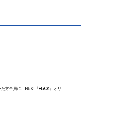
方全員に、NEK!『FLiCK』オリ