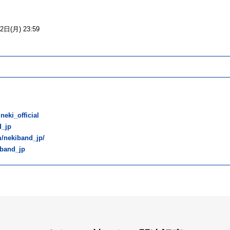
日(月) 23:59
eki_official
d_jp
m/nekiband_jp/
iband_jp