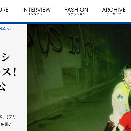
URE
INTERVIEW
FASHION
ARCHIVE
インタビュー
ファッション
アーカイブ
LiCK」
ーシ
ース！
公
K」(フリ
ーを果たし