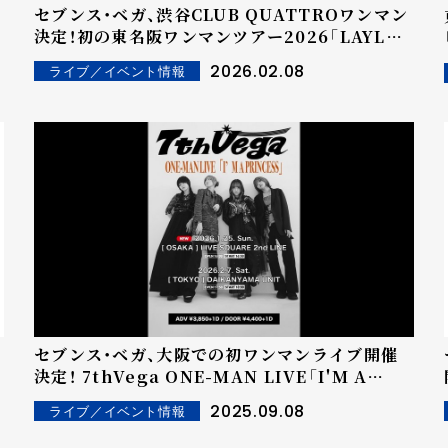
セブンス・ベガ、渋谷CLUB QUATTROワンマン
決定！初の東名阪ワンマンツアー2026「LAYLA」
開催発表！新アー写も公開
2026.02.08
ライブ／イベント情報
セブンス・ベガ、大阪での初ワンマンライブ開催
決定！ 7thVega ONE-MAN LIVE「I'M A
PRINCESS」東阪ツアー 1st Full
2025.09.08
ライブ／イベント情報
Album『PRINCESS』詳細も解禁&先行配信楽
曲『上海恋物語』のMusic Videoも公開！