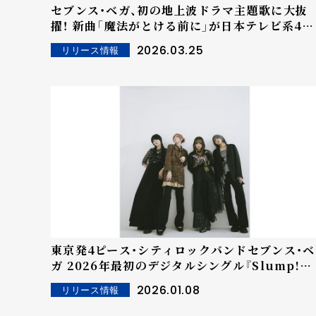
セブンス・ベガ、初の地上波ドラマ主題歌に大抜
擢！ 新曲「魔法がとける前に」が日本テレビ系4月
期月曜プラチナイトドラマDEEP『多すぎる恋と
2026.03.25
リリース情報
殺人』主題歌に決定！
東京発4ピース・シティロックバンドセブンス・ベ
ガ 2026年最初のデジタルシングル『Slump!』
Music VIDEOを公開！
2026.01.08
リリース情報