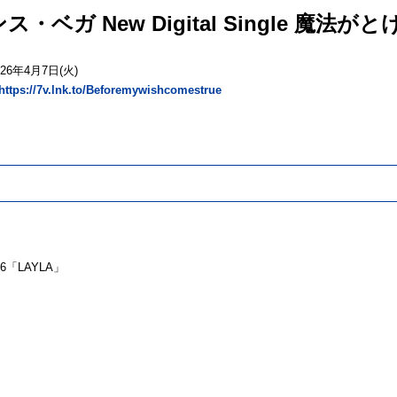
ス・ベガ New Digital Single 魔法が
26年4月7日(火)
https://7v.lnk.to/Beforemywishcomestrue
「LAYLA」