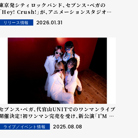
東京発シティロックバンド、セブンス・ベガの
「Hey! Crush!」が、アニメーションスタジオ
MAPPAが制作した「MAPPA WORKS 2025」
2026.01.31
リリース情報
テーマソングに決定！
セブンス・ベガ、代官山UNITでのワンマンライブ
開催決定！初ワンマン完売を受け、新公演「I'M A
PRINCESS」を発表！
2025.08.08
ライブ／イベント情報