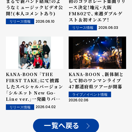
初のコラボレート楽曲リリ
まるで新バンド結成！のよ
ース決定！地元・大阪
うなミュージックビデオ公
FM802で、来週ダブルゲ
開！(本人コメントあり)
スト＆初オンエア！
2026.06.10
リリース情報
2026.06.03
リリース情報
KANA-BOON 「THE
KANA-BOON 、新体制と
FIRST TAKE」にて披露
して初のワンマンライブ
したスペシャルバージョン
47都道府県ツアーが開幕
「シルエット New Go-
ライブ／イベント情報
Line ver.」一発撮りパフ
2026.02.06
ォーマンスの音源配信開
2026.04.02
リリース情報
始！
一覧へ戻る