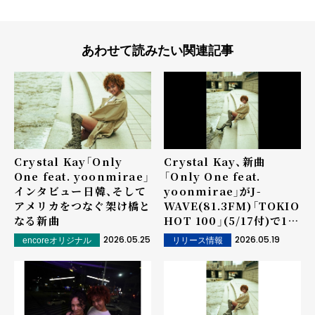
あわせて読みたい関連記事
Crystal Kay「Only
Crystal Kay、新曲
One feat. yoonmirae」
「Only One feat.
インタビュー――日韓、そして
yoonmirae」がJ-
アメリカをつなぐ架け橋と
WAVE(81.3FM)「TOKIO
なる新曲
HOT 100」(5/17付)で10
位にランクイン！
2026.05.25
2026.05.19
encoreオリジナル
リリース情報