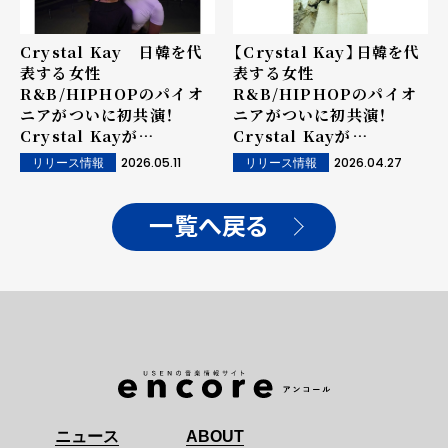
Crystal Kay 日韓を代
【Crystal Kay】日韓を代
表する女性
表する女性
R&B/HIPHOPのパイオ
R&B/HIPHOPのパイオ
ニアがついに初共演！
ニアがついに初共演！
Crystal Kayが
Crystal Kayが
yoonmiraeを客演に迎
yoonmiraeを客演に迎
2026.05.11
2026.04.27
リリース情報
リリース情報
えた新曲「Only One
えた新曲「Only One
feat. yoonmirae」をリ
feat. yoonmirae」配信
リース！！
リリース決定！！
一覧へ戻る
ニュース
ABOUT