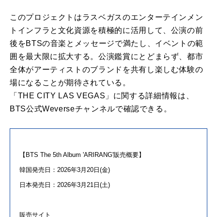
こ
の
プロジェクトはラスベガス
の
エンターテインメン
トインフラと文化資源を積極的
に
活用して、公演
の
前
後を
BTS
の
音楽とメッセージで満たし、イベント
の
範
囲を
最大
限
に
拡大する。公演鑑賞
に
とどまらず、都市
全体
が
アーティスト
の
ブランドを共有し楽しむ体験
の
場
に
なること
が
期待されている。
「THE
CITY
LAS
VEGAS
」
に
関する詳細情報は、
BTS
公式Weverseチャンネルで確認できる。
【
BTS
The 5th Album '
ARIRANG
'販売概要】
韓国発売日：2026年3月20日(金)
日本発売日：2026年3月21日(土)
販売サイト