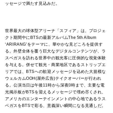
ッセージで満たす見込みだ。
世界
最大
の
球
体型
アリーナ
「
スフィア
」は、プロジェ
クト期間中
に
BTS
の
最新アルバムThe 5th Album
‘
ARIRANG
’を
テーマ
に
、華やかな見どころを提供す
る。外壁全体を覆う巨大なデジタルコンテンツ
が
、ラ
スベガスを訪れる世界中
の
観光客
に
圧倒的な視覚体験
を与える。併せて観光・商業地区であるストリップエ
リアでは、
BTS
へ
の
歓迎メッセージを込めた大規模な
ウェルカムOOH(屋外広告)テイクオーバー
が
行われ
る。公演当日は午後11時から深夜0時まで、主要な電
光掲示板
が
BTS
を迎えるメッセージで埋め尽くされ、
アメリカ
の
エンターテインメント
の
中心地であるラス
ベガスをBTSで彩る、意義深い瞬間
に
なる見通しだ。