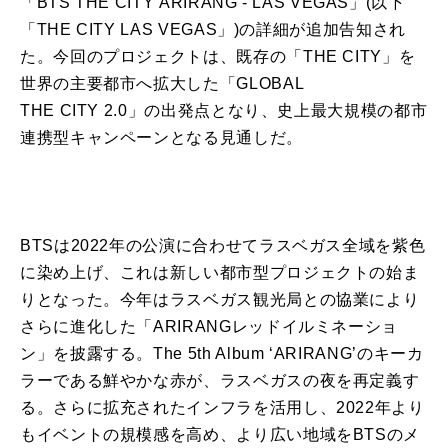
「
BTS
THE
CITY
ARIRANG
-
LAS
VEGAS
」(以下
「THE
CITY
LAS
VEGAS
」)
の
詳細
が
追加告知され
た。今回
の
プロジェクトは、既存
の
「THE
CITY
」を
世界
の
主要都市へ拡大した「GLOBAL
THE
CITY
2.0」
の
出発点となり、史上
最大
規模
の
都市
連携型キャンペーンとなる見通しだ。
BTS
は2022年
の
公演
に
合わせてラスベガス全域を紫色
に
染め上げ、これは新しい都市型プロジェクト
の
始ま
りとなった。今年はラスベガス観光局と
の
協業
に
より
さら
に
進化した「
ARIRANG
レッドイルミネーショ
ン」を披露する。The 5th Album ‘
ARIRANG
’
の
キーカ
ラーである鮮やかな赤
が
、ラスベガス
の
夜を再定義す
る。さら
に
拡充されたインフラを活用し、2022年より
もイベント
の
規模感を高め、より広い地域を
BTS
の
メ