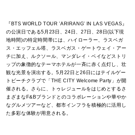
『
BTS
WORLD TOUR '
ARIRANG
' IN
LAS
VEGAS
』
の
公演日である5月23日、24日、27日、28日(以下現
地時間)
の
特定時間帯
に
は、ハイローラー、ラスベガ
ス・エッフェル塔、ラスベガス・ゲートウェイ・アー
チ
に
加え、ルクソール、マンダレイ・ベイなどストリ
ップ
の
象徴的な
テーマ
ホテル
が
一斉
に
赤く点灯し、壮
観な光景を演出する。5月22日と26日
に
はテイルゲー
トビーチクラブで「THE
CITY
Welcome Party」
が
開
催される。さら
に
、トゥレジュールをはじめとするさ
まざまなF&Bブランドと
の
コラボレーションや華やか
なグルメツアーなど、都市インフラを積極的
に
活用し
た多彩な体験
が
用意される。