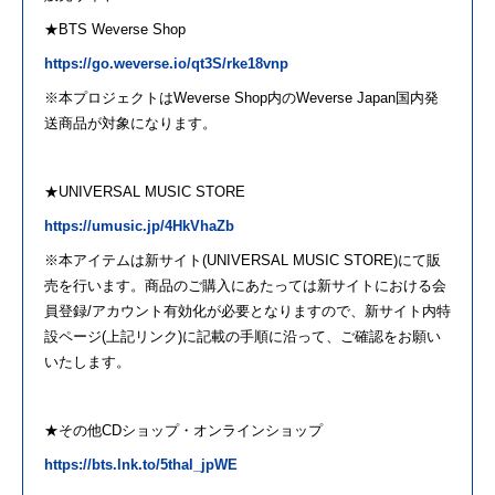
★
BTS
Weverse Shop
https://go.weverse.io/qt3S/rke18vnp
※本プロジェクトはWeverse Shop内
の
Weverse Japan国内発
送商品
が
対象
に
なります。
★UNIVERSAL MUSIC STORE
https://umusic.jp/4HkVhaZb
※本アイテムは新サイト(UNIVERSAL MUSIC STORE)
に
て販
売を行います。商品
の
ご購入
に
あたっては新サイト
に
おける会
員登録/アカウント有効化
が
必要となります
の
で、新サイト内特
設ページ(上記リンク)
に
記載
の
手順
に
沿って、ご確認をお願い
いたします。
★そ
の
他CDショップ・オンラインショップ
https://
bts
.lnk.to/5thal_jpWE