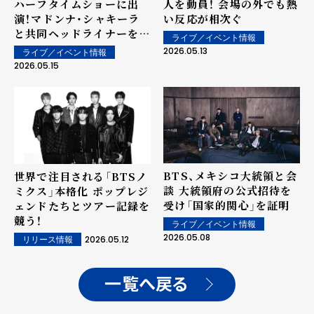
ハーフタイムショーに出
人を動員！ 会場の外でも熱
演！マドンナ・シャキーラ
い反応が相次ぐ
と共同ヘッドライナーを務
ライブ／イベント情報
める
2026.05.13
ライブ／イベント情報
2026.05.15
BTS、メキシコ大統領と会
世界で注目される「BTSノ
談 大統領府の公式招待を
ミクス」本格化 ポップレジ
受け「国家的関心」を証明
ェンドたちとツアー記録を
競う！
ライブ／イベント情報
2026.05.08
2026.05.12
リリース情報
一覧へ戻る