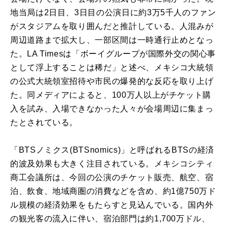
地当局は2日目、3日目の公演日に約3万5千人のファン
がスタジアムを取り囲んだと推計している。人混みが
周辺道路まで拡大し、一部区間は一時通行止めとなっ
た。LA Timesは「ボーイグループが国際外交の関心事
として浮上することは稀だ」と述べ、メキシコ大統領
の公式大統領室招待や市民の爆発的な反応を取り上げ
た。同メディアによると、100万人以上がチケット購
入を試み、入場できなかった人々が会場周辺に集まっ
たとされている。
「BTSノミクス(BTSnomics)」と呼ばれるBTSの経済
的波及効果も大きく注目されている。メキシコシティ
商工会議所は、今回の公演のチケット販売、航空、宿
泊、飲食、地域商圏の消費などを含め、約1億750万ド
ル規模の経済効果をもたらすと見込んでいる。国内外
の観光客の流入に伴い、宿泊部門は約1,700万ドル、