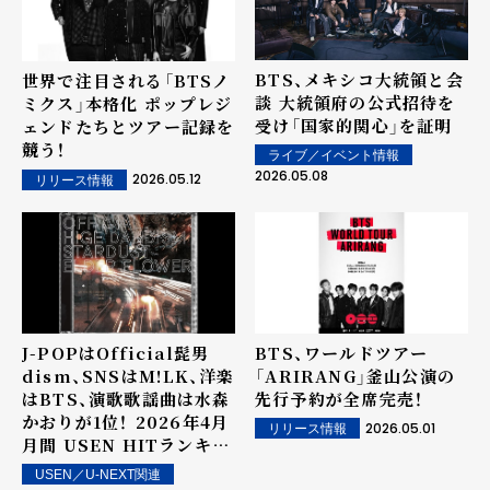
BTS、メキシコ大統領と会
世界で注目される「BTSノ
談 大統領府の公式招待を
ミクス」本格化 ポップレジ
受け「国家的関心」を証明
ェンドたちとツアー記録を
競う！
ライブ／イベント情報
2026.05.08
2026.05.12
リリース情報
J-POPはOfficial髭男
BTS、ワールドツアー
dism、SNSはM!LK、洋楽
「ARIRANG」釜山公演の
はBTS、演歌歌謡曲は水森
先行予約が全席完売！
かおりが1位！―― 2026年4月
2026.05.01
リリース情報
月間 USEN HITランキン
グ TOP10を発表！
USEN／U-NEXT関連