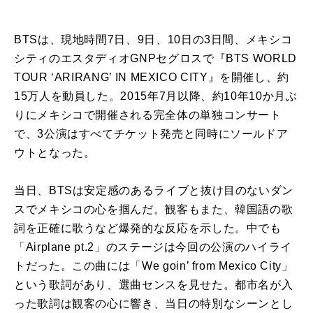
BTSは、現地時間7日、9日、10日の3日間、メキシコ
シティのエスタディオGNPセグロスで『BTS WORLD
TOUR ‘ARIRANG’ IN MEXICO CITY』を開催し、約
15万人を動員した。2015年7月以降、約10年10か月ぶ
りにメキシコで開催される完全体の単独コンサート
で、3公演はすべてチケット発売と同時にソールドア
ウトとなった。
当日、BTSは安定感のあるライブと抜け目のないダン
スでメキシコの心を掴んだ。観客もまた、韓国語の歌
詞を正確に歌うなど爆発的な反応を示した。中でも
「Airplane pt.2」のステージは今回の公演のハイライ
トだった。この曲には「We goin’ from Mexico City」
という歌詞があり、選曲センスを見せた。都市名が入
った歌詞は観客の心に響き、当日の特別なシーンとし