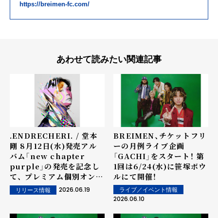
https://breimen-fc.com/
あわせて読みたい関連記事
.ENDRECHERI. / 堂本
BREIMEN、チケットフリ
剛 8月12日(水)発売アル
ーの月例ライブ企画
バム「new chapter
「GACHI」をスタート！ 第
purple」の発売を記念し
1回は6/24(水)に笹塚ボウ
て、 プレミアム個別オンラ
ルにて開催！
インイベント開催決定！ 7
2026.06.19
ライブ／イベント情報
リリース情報
月1日(水)にはアルバム収
2026.06.10
録曲「Thinking Time
feat. BREIMEN」の先行