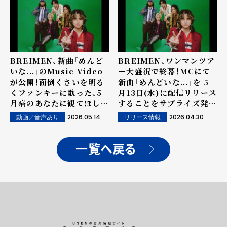
配信も決定！ 新ビジュアル
も公開！
BREIMEN、新曲「めんど
BREIMEN、ワンマンツア
いな...」のMusic Video
ー大盛況で終幕！MCにて
が公開！面倒くさいを明る
新曲「めんどいな...」を 5
くファンキーに歌った、5
月13日(水)に配信リリース
月病のあなたに観てほしい
することをサプライズ発
遊び心満載の MV！
表！ジャケット写真も解禁！
2026.05.14
2026.04.30
動画／音声あり
リリース情報
バンドの原点や個性を感じ
られる新アーティスト写真
も解禁！
一覧へ戻る