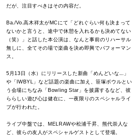
だが、注目すべきはその内容だ。
Ba./Vo.高木祥太がMCにて「どれぐらい何も決まって
ないかと言うと、途中で休憩を入れるかも決めてない
（笑）」と話した本公演は、なんと事前のリハーサル
無しに、全てその場で楽曲を決め即興でパフォーマン
ス。
5月13日（水）にリリースした新曲「めんどいな...」
や「IWBYL」など話題の楽曲に加え、笹塚ボウルとい
う会場にちなみ「Bowling Star」を披露するなど、彼
ららしい遊び心は健在に、一夜限りのスペシャルライ
ブが行われた。
ライブ中盤では、MELRAWや松浦千昇、熊代崇人な
ど、彼らの友人がスペシャルゲストとして登場。