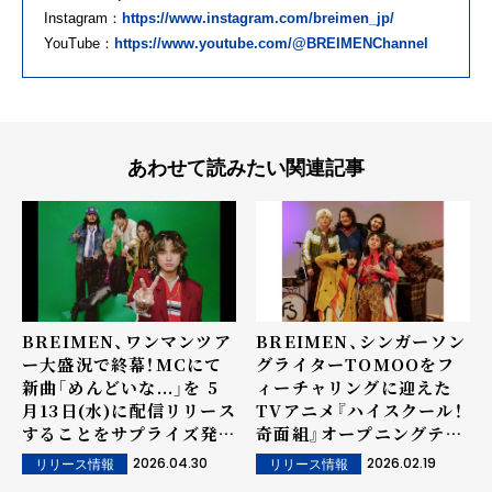
Instagram：
https://www.instagram.com/breimen_jp/
YouTube：
https://www.youtube.com/@BREIMENChannel
あわせて読みたい関連記事
BREIMEN、ワンマンツア
BREIMEN、シンガーソン
ー大盛況で終幕！MCにて
グライターTOMOOをフ
新曲「めんどいな...」を 5
ィーチャリングに迎えた
月13日(水)に配信リリース
TVアニメ『ハイスクール！
することをサプライズ発
奇面組』オープニングテー
表！ジャケット写真も解禁！
マ「ファンキースパイス
2026.04.30
2026.02.19
リリース情報
リリース情報
バンドの原点や個性を感じ
feat.TOMOO」CD発売！