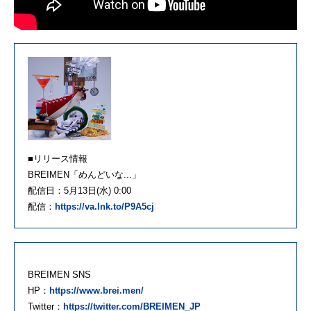
■リリース情報
BREIMEN「めんどいな...」
配信日：5月13日(水) 0:00
配信：
https://va.lnk.to/P9A5cj
BREIMEN SNS
HP：
https://www.brei.men/
Twitter：
https://twitter.com/BREIMEN_JP