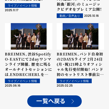
新曲「銀河」のミュージッ
ライブ／イベント情報
クビデオをプレミア公開！
2025.11.17
2025.10.16
動画／音声あり
BREIMEN、渋谷Spotify
BREIMEN、バンド自身初
O-EASTにて2dayワンマ
の2DAYSライブ 2月24日
ンライブ開催。歴史に残る
(月・祝)21時よりオフィシ
オールナイトセッションに
ャル先行受付開始！ バンド
は.ENDRECHERI.をは
初のセットリスト事前公開
じめ豪華ミュージシャンが
型ライブ！本人によるコメ
ライブ／イベント情報
ライブ／イベント情報
集合！新曲「BALLOON」リ
ント有り
2025.06.16
2025.02.25
リース発表も
一覧へ戻る