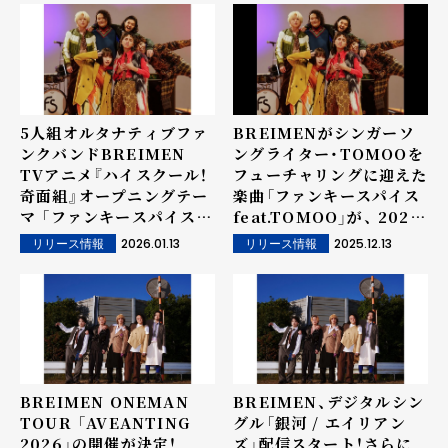
られる新アーティスト写真
も解禁！
5人組オルタナティブファ
BREIMENがシンガーソ
ンクバンドBREIMEN
ングライター・TOMOOを
TVアニメ『ハイスクール！
フューチャリングに迎えた
奇面組』オープニングテー
楽曲「ファンキースパイス
マ 「ファンキースパイス
feat.TOMOO」が、 2026
feat.TOMOO」リリース
年1月から放送のTVアニメ
2026.01.13
2025.12.13
リリース情報
リリース情報
＆MV公開！
『ハイスクール！奇面組』オ
ープニングテーマに決定！
(本人コメント有)
BREIMEN ONEMAN
BREIMEN、デジタルシン
TOUR 「AVEANTING
グル「銀河 / エイリアン
2026」の開催が決定！
ズ」配信スタート！さらに