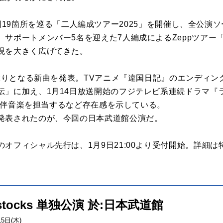
cksは全国19箇所を巡る「二人編成ツアー2025」を開催し、全公
ートメンバー5名を迎えた7人編成によるZeppツアー「Bialy
現を大きく広げてきた。
月ぶりとなる新曲を発表。TVアニメ『違国日記』のエンディ
伝」に加え、1月14日放送開始のフジテレビ系連続ドラマ『
よび劇伴音楽を担当するなど存在感を示している。
発表されたのが、今回の日本武道館公演だ。
オフィシャル先行は、1月9日21:00より受付開始。詳細
ystocks 単独公演 於:日本武道館
15日(木)