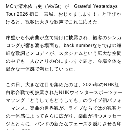
MCで清水依与吏（Vo/Gt）が「Grateful Yesterdays
Tour 2026 初日、宮城。おじゃまします！」と呼びか
けると、観客は大きな歓声でこれに応えた。
序盤から代表曲が立て続けに披露され、観客のシンガ
ロングが響き渡る場面も。back numberならではの繊
細な歌詞とメロディが、スタジアムという広大な空間
の中でも一人ひとりの心にまっすぐ届き、会場全体を
温かな一体感で満たしていった。
この日、大きな注目を集めたのは、2025年のNHK紅
白歌合戦で初披露されたNHKウインタースポーツテー
マソング「どうしてもどうしても」のライブ初パフォ
ーマンス。楽曲の世界観が、ライブならではの観客と
の一体感によってさらに広がり、楽曲が持つメッセー
ジとともに、バンドの新たなフェーズを感じさせる印