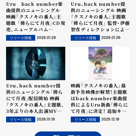
Uru back number楽
Uru、back number提
曲提供のニューシングル
供のニューシングル 映画
映画『クスノキの番人』主
『クスノキの番人』主題歌
題歌 「傍らにて月夜」CD発
「傍らにて月夜」 監督・伊藤
売、ニューアルバム
智彦ディレクションによる
『tone』詳細も解禁！
アニメ版MVを解禁！
2026.01.29
2026.01.26
リリース情報
リリース情報
Uru、back number提
映画『クスノキの番人』最
供のニューシングル「傍ら
新予告映像が解禁！主題歌
にて月夜」配信開始 映画
はback number楽曲提
『クスノキの番人』主題歌、
供によるUru新曲「傍らに
3年ぶりの本人出演MVを
て月夜」に決定！ 追加キャ
公開
ストに豪華声優陣の出演が
2026.01.19
2025.12.19
リリース情報
リリース情報
決定！