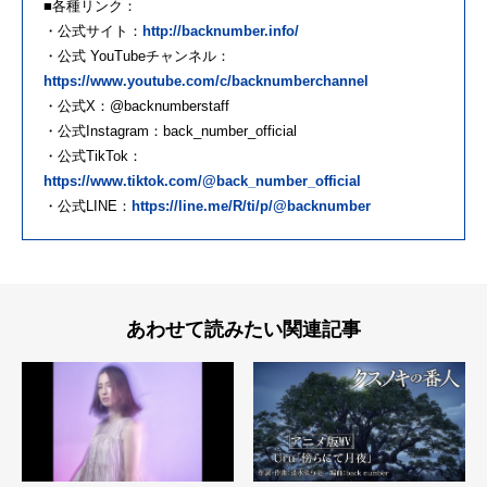
■各種リンク：
・公式サイト：
http://backnumber.info/
・公式 YouTubeチャンネル：
https://www.youtube.com/c/backnumberchannel
・公式X：@backnumberstaff
・公式Instagram：back_number_official
・公式TikTok：
https://www.tiktok.com/@back_number_official
・公式LINE：
https://line.me/R/ti/p/@backnumber
あわせて読みたい関連記事