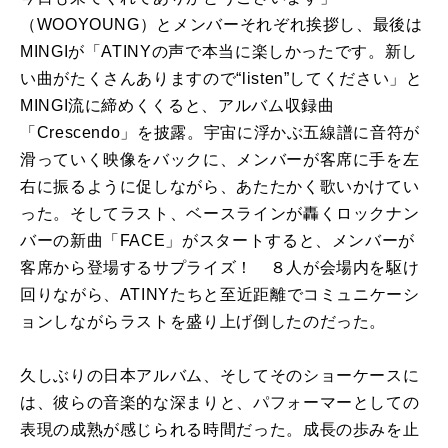
（WOOYOUNG）とメンバーそれぞれ挨拶し、最後は
MINGIが「ATINYの声で本当に楽しかったです。新し
い曲がたくさんありますので“listen”してください」と
MINGI流に締めくくると、アルバム収録曲
「Crescendo」を披露。宇宙に浮かぶ五線譜に音符が
滑っていく映像をバックに、メンバーが客席に手を左
右に振るように促しながら、あたたかく歌いかけてい
った。そしてラスト、ベースラインが轟くロックナン
バーの新曲「FACE」がスタートすると、メンバーが
客席から登場するサプライズ！ ８人が会場内を駆け
回りながら、ATINYたちと至近距離でコミュニケーシ
ョンしながらラストを盛り上げ倒したのだった。
久しぶりの日本アルバム、そしてそのショーケースに
は、彼らの音楽的な深まりと、パフォーマーとしての
表現の成熟が感じられる時間だった。成長の歩みを止