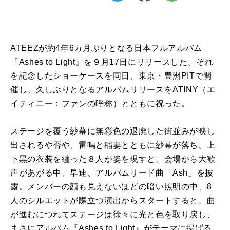
ATEEZが約4年6カ月ぶりとなる日本フルアルバム
『Ashes to Light』を９月17日にリリースした。それ
を記念したショーケースを同日、東京・豊洲PITで開
催し、久しぶりとなるアルバムリリースをATINY（エ
イティニー：ファンの呼称）とともに祝った。
ステージを覆う紗幕に無彩色の退廃した街並みが映し
出されるや否や、雷鳴と稲妻とともに紗幕が落ち、上
下黒の衣装を纏った８人が姿を現すと、会場から大歓
声があがる中、早速、アルバムリード曲「Ash」を披
露。メンバーの顔も見えないほどの暗い照明の中、8
人のシルエットが際立つ演出からスタートすると、曲
が進むにつれてステージは徐々に光と色を取り戻し、
まさにアルバム『Ashes to Light』がテーマに掲げる