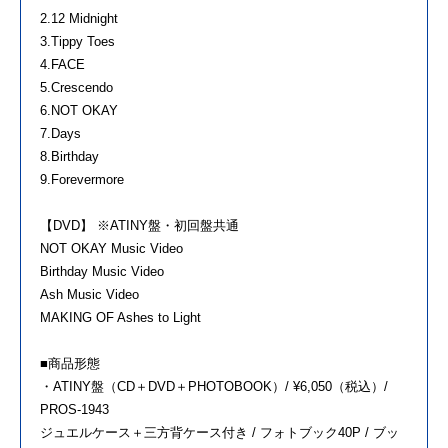
2.12 Midnight
3.Tippy Toes
4.FACE
5.Crescendo
6.NOT OKAY
7.Days
8.Birthday
9.Forevermore
【DVD】 ※ATINY盤・初回盤共通
NOT OKAY Music Video
Birthday Music Video
Ash Music Video
MAKING OF Ashes to Light
■商品形態
・ATINY盤（CD＋DVD＋PHOTOBOOK）/ ¥6,050（税込）/
PROS-1943
ジュエルケース＋三方背ケース付き / フォトブック40P / ブッ